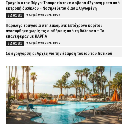
Τροχαίο στον Πύργο: Τραυματίστηκε σοβαρά 42χρονη μετά από
εκτροπή δικύκλου – Νοσηλεύεται διασωληνωμένη
9 Αυγούστου 2026 10:28
ΕΙΔΗΣΕΙΣ
Παραλίγο τραγωδία στη Σαλαμίνα: Επτάχρονο κορίτσι
ανασύρθηκε χωρίς τις αισθήσεις από τη θάλασσα – Το
επανέφεραν με ΚΑΡΠΑ
9 Αυγούστου 2026 10:07
ΕΙΔΗΣΕΙΣ
Σε εγρήγορση οι Αρχές για την έξαρση του ιού του Δυτικού
Νείλου – Στο επίκεντρο η Αττική, ποιοι κινδυνεύουν
περισσότερο
9 Αυγούστου 2026 09:53
VITAL
Πάρος: Στο «μικροσκόπιο» τα μέτρα ασφαλείας στο beach bar
όπου πνίγηκε ο τετράχρονος – Τι εξετάζουν οι Αρχές
9 Αυγούστου 2026 09:37
ΑΣΤΥΝΟΜΙΑ
Ρόδος: Οδηγός τράκαρε σταθμευμένο αυτοκίνητο, παρέσυρε
72χρονο και διέφυγε (βίντεο)
9 Αυγούστου 2026 09:24
ΑΣΤΥΝΟΜΙΑ
Ηράκλειο: Συνελήφθησαν δύο άτομα για ναρκωτικά – Βρέθηκαν