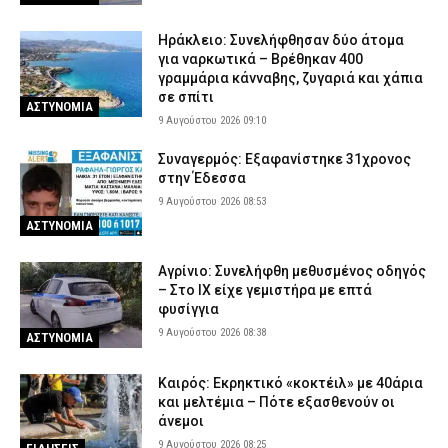
Ηράκλειο: Συνελήφθησαν δύο άτομα
για ναρκωτικά – Βρέθηκαν 400
γραμμάρια κάνναβης, ζυγαριά και χάπια
σε σπίτι
ΑΣΤΥΝΟΜΙΑ
9 Αυγούστου 2026 09:10
Συναγερμός: Εξαφανίστηκε 31χρονος
στην Έδεσσα
9 Αυγούστου 2026 08:53
ΑΣΤΥΝΟΜΙΑ
Αγρίνιο: Συνελήφθη μεθυσμένος οδηγός
– Στο ΙΧ είχε γεμιστήρα με επτά
φυσίγγια
9 Αυγούστου 2026 08:38
ΑΣΤΥΝΟΜΙΑ
Καιρός: Eκρηκτικό «κοκτέιλ» με 40άρια
και μελτέμια – Πότε εξασθενούν οι
άνεμοι
9 Αυγούστου 2026 08:25