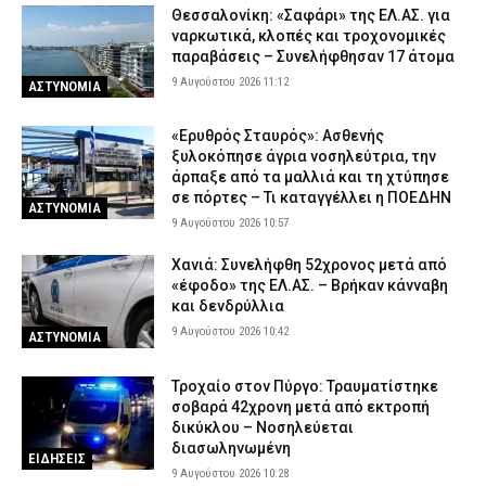
8 Αυγούστου 2026 20:37
SPORTS
Θεσσαλονίκη: «Σαφάρι» της ΕΛ.ΑΣ. για
ναρκωτικά, κλοπές και τροχονομικές
Άγριος ξυλοδαρμός 51χρονου στο Ρέθυμνο – Συνελήφθησαν
παραβάσεις – Συνελήφθησαν 17 άτομα
πέντε άτομα
9 Αυγούστου 2026 11:12
ΑΣΤΥΝΟΜΙΑ
8 Αυγούστου 2026 20:25
ΑΣΤΥΝΟΜΙΑ
«Ερυθρός Σταυρός»: Ασθενής
ξυλοκόπησε άγρια νοσηλεύτρια, την
άρπαξε από τα μαλλιά και τη χτύπησε
σε πόρτες – Τι καταγγέλλει η ΠΟΕΔΗΝ
ΑΣΤΥΝΟΜΙΑ
9 Αυγούστου 2026 10:57
Χανιά: Συνελήφθη 52χρονος μετά από
«έφοδο» της ΕΛ.ΑΣ. – Βρήκαν κάνναβη
και δενδρύλλια
9 Αυγούστου 2026 10:42
ΑΣΤΥΝΟΜΙΑ
Τροχαίο στον Πύργο: Τραυματίστηκε
σοβαρά 42χρονη μετά από εκτροπή
δικύκλου – Νοσηλεύεται
διασωληνωμένη
ΕΙΔΗΣΕΙΣ
9 Αυγούστου 2026 10:28