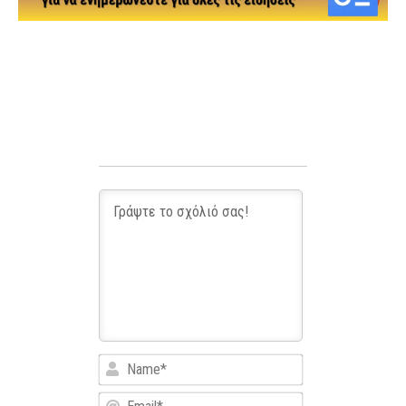
Name*
Email*