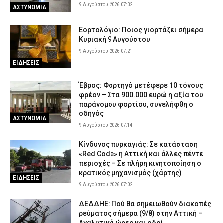
9 Αυγούστου 2026 07:32
ΑΣΤΥΝΟΜΙΑ
Εορτολόγιο: Ποιος γιορτάζει σήμερα
Κυριακή 9 Αυγούστου
9 Αυγούστου 2026 07:21
ΕΙΔΗΣΕΙΣ
Έβρος: Φορτηγό μετέφερε 10 τόνους
φρέον – Στα 900.000 ευρώ η αξία του
παράνομου φορτίου, συνελήφθη ο
οδηγός
ΑΣΤΥΝΟΜΙΑ
9 Αυγούστου 2026 07:14
Κίνδυνος πυρκαγιάς: Σε κατάσταση
«Red Code» η Αττική και άλλες πέντε
περιοχές – Σε πλήρη κινητοποίηση ο
κρατικός μηχανισμός (χάρτης)
ΕΙΔΗΣΕΙΣ
9 Αυγούστου 2026 07:02
ΔΕΔΔΗΕ: Πού θα σημειωθούν διακοπές
ρεύματος σήμερα (9/8) στην Αττική –
Αναλυτικά ώρες και οδοί