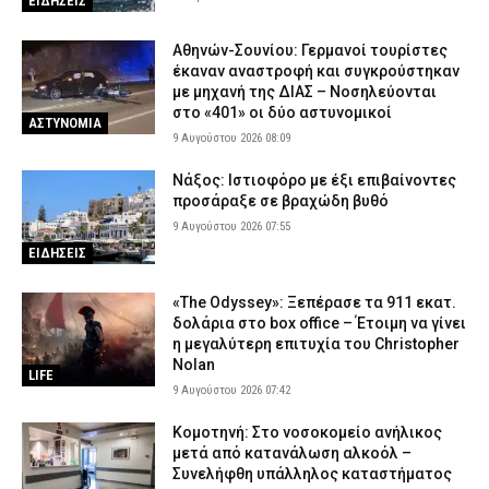
ΕΙΔΗΣΕΙΣ
Αθηνών-Σουνίου: Γερμανοί τουρίστες
έκαναν αναστροφή και συγκρούστηκαν
με μηχανή της ΔΙΑΣ – Νοσηλεύονται
στο «401» οι δύο αστυνομικοί
ΑΣΤΥΝΟΜΙΑ
9 Αυγούστου 2026 08:09
Νάξος: Ιστιοφόρο με έξι επιβαίνοντες
προσάραξε σε βραχώδη βυθό
9 Αυγούστου 2026 07:55
ΕΙΔΗΣΕΙΣ
«The Odyssey»: Ξεπέρασε τα 911 εκατ.
δολάρια στο box office – Έτοιμη να γίνει
η μεγαλύτερη επιτυχία του Christopher
Nolan
LIFE
9 Αυγούστου 2026 07:42
Κομοτηνή: Στο νοσοκομείο ανήλικος
μετά από κατανάλωση αλκοόλ –
Συνελήφθη υπάλληλος καταστήματος