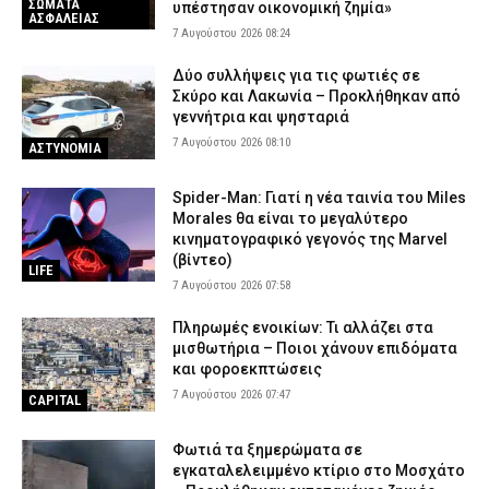
ΣΩΜΑΤΑ
υπέστησαν οικονομική ζημία»
ΑΣΦΑΛΕΙΑΣ
7 Αυγούστου 2026 08:24
Δύο συλλήψεις για τις φωτιές σε
Σκύρο και Λακωνία – Προκλήθηκαν από
γεννήτρια και ψησταριά
7 Αυγούστου 2026 08:10
ΑΣΤΥΝΟΜΙΑ
Spider-Man: Γιατί η νέα ταινία του Miles
Morales θα είναι το μεγαλύτερο
κινηματογραφικό γεγονός της Marvel
(βίντεο)
LIFE
7 Αυγούστου 2026 07:58
Πληρωμές ενοικίων: Τι αλλάζει στα
μισθωτήρια – Ποιοι χάνουν επιδόματα
και φοροεκπτώσεις
7 Αυγούστου 2026 07:47
CAPITAL
Φωτιά τα ξημερώματα σε
εγκαταλελειμμένο κτίριο στο Μοσχάτο