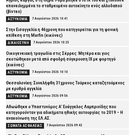
Άγριος καβγάς στη Θήβα: Ρομά μπήκε στο ΙΧ του και χτυπούσε
επανειλημμένα το σταθμευμένο αυτοκίνητο ενός αλλοδαπού
(βίντεο)
7 Αυγούστου 2026 10:41
ΑΣΤΥΝΟΜΙΑ
Στην Εισαγγελία η 46χρονη που κατηγορείται για τη φονική
επίθεση στη Marfin (εικόνες)
7 Αυγούστου 2026 10:25
ΔΙΚΑΙΟΣΥΝΗ
Οικογενειακή τραγωδία στις Σέρρες: Μητέρα και γιος
σκοτώθηκαν μετά από σφοδρή σύγκρουση ΙΧ με φορτηγό
(εικόνες)
7 Αυγούστου 2026 10:10
ΑΣΤΥΝΟΜΙΑ
Θεσσαλονίκη: Συνελήφθη 31χρονος Τούρκος καταζητούμενος
με ερυθρά αγγελία
7 Αυγούστου 2026 09:56
ΑΣΤΥΝΟΜΙΑ
Αθωώθηκε ο Υπαστυνόμος Α’ Ευάγγελος Λαμπρινίδης που
κατηγορούνταν για αδικήματα ηθικής αυτουργίας το 2019 – Η
ανακοίνωση της ΕΛ.ΑΣ.
7 Αυγούστου 2026 09:42
ΣΩΜΑΤΑ ΑΣΦΑΛΕΙΑΣ