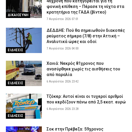
46χρονη που κατηγορείται για τη
φονική επίθεση – Πέρασε τη νύχτα στα
κρατητήρια της ΓΑΔΑ (βίντεο)
ΔΙΚΑΙΟΣΥΝΗ
7 Αυγούστου 2026 07:01
ΔΕΔΔΗΕ: Πού θα σημειωθούν διακοπές
ρεύματος σήμερα (7/8) στην Αττική –
Αναλυτικά ώρες και οδοί
7 Αυγούστου 2026 04:00
ΕΙΔΗΣΕΙΣ
Χανιά: Νεκρός 81χρονος που
ανασύρθηκε χωρίς τις αισθήσεις του
από παραλία
6 Αυγούστου 2026 23:42
ΕΙΔΗΣΕΙΣ
Τζόκερ: Αυτοί είναι οι τυχεροί αριθμοί
που κερδίζουν πάνω από 2,5 εκατ. ευρώ
6 Αυγούστου 2026 23:28
ΕΙΔΗΣΕΙΣ
Σοκ στην Πρέβεζα: 59χρονος