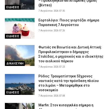
– Προκλήθηκαν εκτεταμένες ζημιές
(βίντεο)
ΕΙΔΗΣΕΙΣ
7 Αυγούστου 2026 07:35
Εορτολόγιο: Ποιος γιορτάζει σήμερα
Παρασκευή 7 Αυγούστου
7 Αυγούστου 2026 07:26
ΕΙΔΗΣΕΙΣ
Φωτιές σε Βοιωτία και Δυτική Αττική:
Προφυλακίστηκαν ο δήμαρχος
Στυλίδας, ο μηχανικός και ο ιδιοκτήτης
του αιολικού πάρκου
ΔΙΚΑΙΟΣΥΝΗ
7 Αυγούστου 2026 07:23
Ρόδος: Τραυματίστηκε 53χρονος
ναυτικός κατά την πρόσδεση πλοίου
στο λιμάνι – Μεταφέρθηκε στο
νοσοκομείο
ΕΙΔΗΣΕΙΣ
7 Αυγούστου 2026 07:08
Marfin: Στον εισαγγελέα σήμερα η