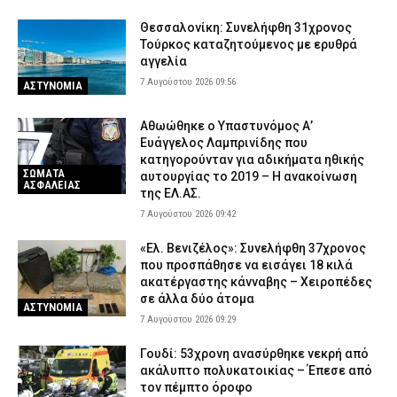
6 Αυγούστου 2026 20:49
ΕΙΔΗΣΕΙΣ
Θεσσαλονίκη: Συνελήφθη 31χρονος
Τούρκος καταζητούμενος με ερυθρά
Ανησυχητικά στοιχεία της ΠΟΕΔΗΝ: Οκτώ καταγγελίες για
αγγελία
βιασμό μέσα σε 20 ημέρες στη Ζάκυνθο
7 Αυγούστου 2026 09:56
6 Αυγούστου 2026 20:34
ΕΙΔΗΣΕΙΣ
ΑΣΤΥΝΟΜΙΑ
Σορός Βρετανίδας σε βαλίτσα στην Κυψέλη: Γιατί ο 26χρονος
Αθωώθηκε ο Υπαστυνόμος Α’
Αφγανός επικαλέστηκε το δικαίωμα της σιωπής – Τι
Ευάγγελος Λαμπρινίδης που
υποστηρίζει ο δικηγόρος του
κατηγορούνταν για αδικήματα ηθικής
6 Αυγούστου 2026 20:20
ΑΣΤΥΝΟΜΙΑ
ΣΩΜΑΤΑ
αυτουργίας το 2019 – Η ανακοίνωση
ΑΣΦΑΛΕΙΑΣ
της ΕΛ.ΑΣ.
7 Αυγούστου 2026 09:42
«Ελ. Βενιζέλος»: Συνελήφθη 37χρονος
που προσπάθησε να εισάγει 18 κιλά
ακατέργαστης κάνναβης – Χειροπέδες
σε άλλα δύο άτομα
ΑΣΤΥΝΟΜΙΑ
7 Αυγούστου 2026 09:29
Γουδί: 53χρονη ανασύρθηκε νεκρή από
ακάλυπτο πολυκατοικίας – Έπεσε από
τον πέμπτο όροφο