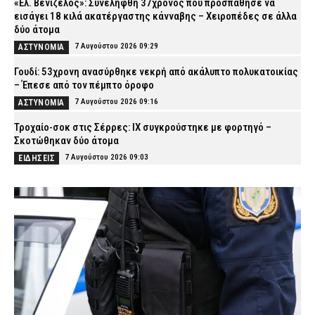
«Ελ. Βενιζέλος»: Συνελήφθη 37χρονος που προσπάθησε να
εισάγει 18 κιλά ακατέργαστης κάνναβης – Χειροπέδες σε άλλα
δύο άτομα
7 Αυγούστου 2026 09:29
ΑΣΤΥΝΟΜΙΑ
Γουδί: 53χρονη ανασύρθηκε νεκρή από ακάλυπτο πολυκατοικίας
– Έπεσε από τον πέμπτο όροφο
7 Αυγούστου 2026 09:16
ΑΣΤΥΝΟΜΙΑ
Τροχαίο-σοκ στις Σέρρες: ΙΧ συγκρούστηκε με φορτηγό –
Σκοτώθηκαν δύο άτομα
7 Αυγούστου 2026 09:03
ΕΙΔΗΣΕΙΣ
Λακωνία: Σήμερα η απολογία του 55χρονου που έκρυβε τη σορό
του πατέρα του σε καταψύκτη
7 Αυγούστου 2026 08:52
ΔΙΚΑΙΟΣΥΝΗ
Κίνηση τώρα: Μεγάλες καθυστερήσεις γύρω από το λιμάνι του
Πειραιά (χάρτης)
7 Αυγούστου 2026 08:37
ΕΙΔΗΣΕΙΣ
Πυροσβέστες: «Άμεση άρση της αναστολής των αδειών και
πλήρη αποζημίωση των συναδέλφων που υπέστησαν οικονομική