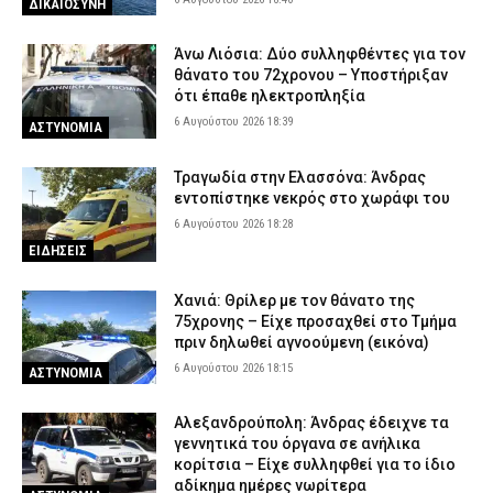
ΔΙΚΑΙΟΣΥΝΗ
Άνω Λιόσια: Δύο συλληφθέντες για τον
θάνατο του 72χρονου – Υποστήριξαν
ότι έπαθε ηλεκτροπληξία
6 Αυγούστου 2026 18:39
ΑΣΤΥΝΟΜΙΑ
Τραγωδία στην Ελασσόνα: Άνδρας
εντοπίστηκε νεκρός στο χωράφι του
6 Αυγούστου 2026 18:28
ΕΙΔΗΣΕΙΣ
Χανιά: Θρίλερ με τον θάνατο της
75χρονης – Είχε προσαχθεί στο Τμήμα
πριν δηλωθεί αγνοούμενη (εικόνα)
6 Αυγούστου 2026 18:15
ΑΣΤΥΝΟΜΙΑ
Αλεξανδρούπολη: Άνδρας έδειχνε τα
γεννητικά του όργανα σε ανήλικα
κορίτσια – Είχε συλληφθεί για το ίδιο
αδίκημα ημέρες νωρίτερα