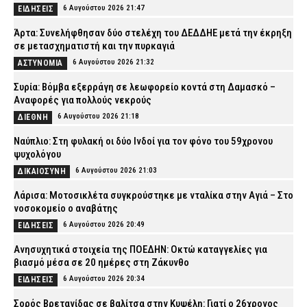
6 Αυγούστου 2026 21:47
ΕΙΔΗΣΕΙΣ
Άρτα: Συνελήφθησαν δύο στελέχη του ΔΕΔΔΗΕ μετά την έκρηξη
σε μετασχηματιστή και την πυρκαγιά
6 Αυγούστου 2026 21:32
ΑΣΤΥΝΟΜΙΑ
Συρία: Βόμβα εξερράγη σε λεωφορείο κοντά στη Δαμασκό –
Αναφορές για πολλούς νεκρούς
6 Αυγούστου 2026 21:18
ΔΙΕΘΝΗ
Ναύπλιο: Στη φυλακή οι δύο Ινδοί για τον φόνο του 59χρονου
ψυχολόγου
6 Αυγούστου 2026 21:03
ΔΙΚΑΙΟΣΥΝΗ
Λάρισα: Μοτοσικλέτα συγκρούστηκε με νταλίκα στην Αγιά – Στο
νοσοκομείο ο αναβάτης
6 Αυγούστου 2026 20:49
ΕΙΔΗΣΕΙΣ
Ανησυχητικά στοιχεία της ΠΟΕΔΗΝ: Οκτώ καταγγελίες για
βιασμό μέσα σε 20 ημέρες στη Ζάκυνθο
6 Αυγούστου 2026 20:34
ΕΙΔΗΣΕΙΣ
Σορός Βρετανίδας σε βαλίτσα στην Κυψέλη: Γιατί ο 26χρονος