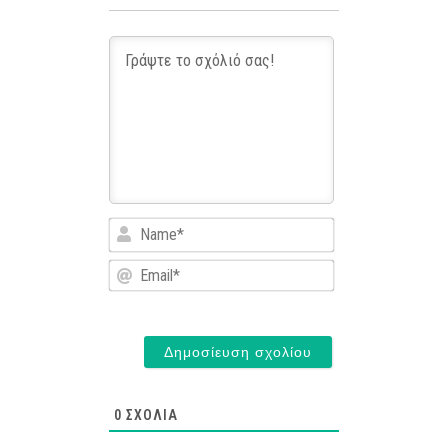
Name*
Email*
0
ΣΧΌΛΙΑ