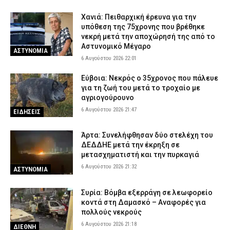
απειλή έκρηξης και της άρπαξαν τα κοσμήματα
Χανιά: Πειθαρχική έρευνα για την
6 Αυγούστου 2026 16:00
ΑΣΤΥΝΟΜΙΑ
υπόθεση της 75χρονης που βρέθηκε
νεκρή μετά την αποχώρησή της από το
Τα νέα Canadair της Ελλάδας σε πρώτες εικόνες: Στη μάχη με
Αστυνομικό Μέγαρο
τις φλόγες ακόμη και τη νύχτα
ΑΣΤΥΝΟΜΙΑ
6 Αυγούστου 2026 22:01
6 Αυγούστου 2026 15:48
ΕΙΔΗΣΕΙΣ
Εύβοια: Νεκρός ο 35χρονος που πάλευε
Φωτιά στην περιοχή Κολυμπάδα στην Σκύρο – Ισχυρή
για τη ζωή του μετά το τροχαίο με
κινητοποίηση της Πυροσβεστικής
αγριογούρουνο
6 Αυγούστου 2026 15:35
ΕΙΔΗΣΕΙΣ
6 Αυγούστου 2026 21:47
ΕΙΔΗΣΕΙΣ
Κόρινθος: Άνδρας έσπασε τζαμαρία καταστήματος με πλάκα
πεζοδρομίου – Δείτε βίντεο
Άρτα: Συνελήφθησαν δύο στελέχη του
6 Αυγούστου 2026 15:07
ΑΣΤΥΝΟΜΙΑ
ΔΕΔΔΗΕ μετά την έκρηξη σε
μετασχηματιστή και την πυρκαγιά
Τροχαίο στον Πύργο: Τραυματίστηκε σοβαρά ντελιβεράς μετά
6 Αυγούστου 2026 21:32
ΑΣΤΥΝΟΜΙΑ
από σφοδρή σύγκρουσης μηχανής με ΙΧ
6 Αυγούστου 2026 14:58
ΕΙΔΗΣΕΙΣ
Συρία: Βόμβα εξερράγη σε λεωφορείο
κοντά στη Δαμασκό – Αναφορές για
πολλούς νεκρούς
6 Αυγούστου 2026 21:18
ΔΙΕΘΝΗ