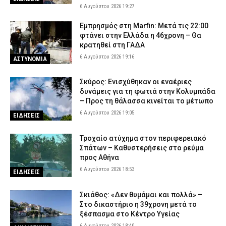
6 Αυγούστου 2026 19:27
Εμπρησμός στη Marfin: Μετά τις 22:00
φτάνει στην Ελλάδα η 46χρονη – Θα
κρατηθεί στη ΓΑΔΑ
6 Αυγούστου 2026 19:16
ΑΣΤΥΝΟΜΙΑ
Σκύρος: Ενισχύθηκαν οι εναέριες
δυνάμεις για τη φωτιά στην Κολυμπάδα
– Προς τη θάλασσα κινείται το μέτωπο
6 Αυγούστου 2026 19:05
ΕΙΔΗΣΕΙΣ
Τροχαίο ατύχημα στον περιφερειακό
Σπάτων – Καθυστερήσεις στο ρεύμα
προς Αθήνα
6 Αυγούστου 2026 18:53
ΕΙΔΗΣΕΙΣ
Σκιάθος: «Δεν θυμάμαι και πολλά» –
Στο δικαστήριο η 39χρονη μετά το
ξέσπασμα στο Κέντρο Υγείας
6 Αυγούστου 2026 18:40