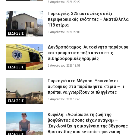
6 Αυγούστου 2026 20:20
Πυρκαγιές: 325 αυτοψίες σε έξι
περιφερειακές ενότητες – Ακατάλληλα
118 κτίρια
6 Αυγούστου 2026 20:06
ΕΙΔΗΣΕΙΣ
Δενδροπόταμος: Αυτοκίνητο παρέσυρε
και τραυμάτισε πεζό κοντά στις
σιδηροδρομικές γραμμές
6 Αυγούστου 2026 19:51
ΕΙΔΗΣΕΙΣ
Πυρκαγιά στα Μέγαρα: Ξεκινούν οι
αυτοψίες στα πυρόπληκτα κτίρια – Τι
πρέπει να γνωρίζουν οι πληγέντες
6 Αυγούστου 2026 19:40
ΕΙΔΗΣΕΙΣ
Κυψέλη: «Αφιέρωσε τη ζωή της
βοηθώντας όσους είχαν ανάγκη» –
Συγκλονίζει η οικογένεια της 38χρονης
Βρετανίδας που εντοπίστηκε νεκρή
ΕΙΔΗΣΕΙΣ