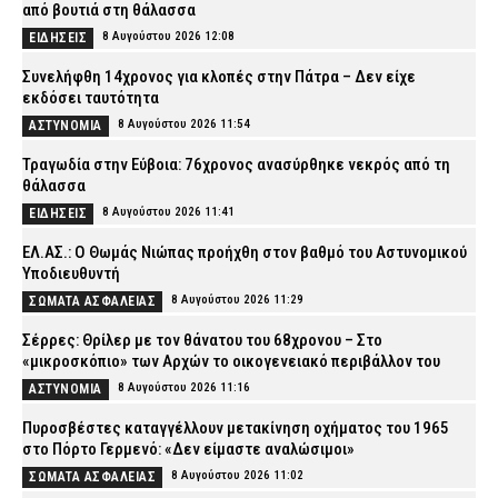
από βουτιά στη θάλασσα
8 Αυγούστου 2026 12:08
ΕΙΔΗΣΕΙΣ
Συνελήφθη 14χρονος για κλοπές στην Πάτρα – Δεν είχε
εκδόσει ταυτότητα
8 Αυγούστου 2026 11:54
ΑΣΤΥΝΟΜΙΑ
Τραγωδία στην Εύβοια: 76χρονος ανασύρθηκε νεκρός από τη
θάλασσα
8 Αυγούστου 2026 11:41
ΕΙΔΗΣΕΙΣ
ΕΛ.ΑΣ.: Ο Θωμάς Νιώπας προήχθη στον βαθμό του Αστυνομικού
Υποδιευθυντή
8 Αυγούστου 2026 11:29
ΣΩΜΑΤΑ ΑΣΦΑΛΕΙΑΣ
Σέρρες: Θρίλερ με τον θάνατου του 68χρονου – Στο
«μικροσκόπιο» των Αρχών το οικογενειακό περιβάλλον του
8 Αυγούστου 2026 11:16
ΑΣΤΥΝΟΜΙΑ
Πυροσβέστες καταγγέλλουν μετακίνηση οχήματος του 1965
στο Πόρτο Γερμενό: «Δεν είμαστε αναλώσιμοι»
8 Αυγούστου 2026 11:02
ΣΩΜΑΤΑ ΑΣΦΑΛΕΙΑΣ