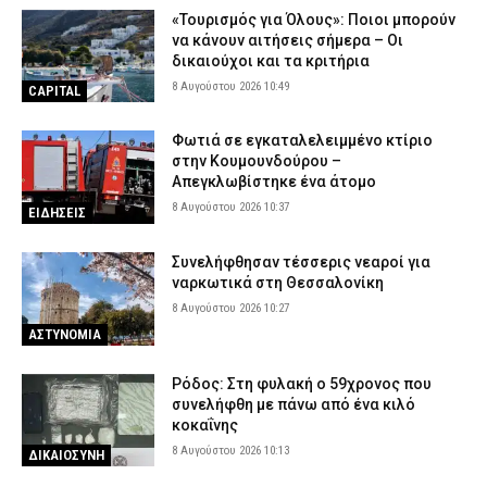
«Τουρισμός για Όλους»: Ποιοι μπορούν
να κάνουν αιτήσεις σήμερα – Οι
δικαιούχοι και τα κριτήρια
8 Αυγούστου 2026 10:49
CAPITAL
Φωτιά σε εγκαταλελειμμένο κτίριο
στην Κουμουνδούρου –
Απεγκλωβίστηκε ένα άτομο
8 Αυγούστου 2026 10:37
ΕΙΔΗΣΕΙΣ
Συνελήφθησαν τέσσερις νεαροί για
ναρκωτικά στη Θεσσαλονίκη
8 Αυγούστου 2026 10:27
ΑΣΤΥΝΟΜΙΑ
Ρόδος: Στη φυλακή ο 59χρονος που
συνελήφθη με πάνω από ένα κιλό
κοκαΐνης
8 Αυγούστου 2026 10:13
ΔΙΚΑΙΟΣΥΝΗ