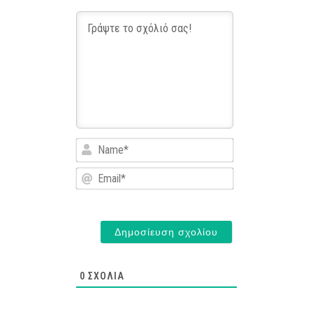
Name*
Email*
0
ΣΧΌΛΙΑ