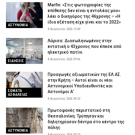
Marfin: «Στις φωτογραφίες της
επίθεσης δεν είναι η εντολέας μου»
λέει ο δικηγόρος της 46χρονης – «Η
ίδια εξέταση είχε γίνει και το 2022»
ΑΣΤΥΝΟΜΙΑ
8 Αυγούστου 2026 10:00
Λάρισα: Διασωληνωμένος στην
εντατική ο 43χρονος που έπεσε από
ηλεκτρικό πατίνι
8 Αυγούστου 2026 09:46
ΕΙΔΗΣΕΙΣ
Προαγωγές αξιωματικών της ΕΛ.ΑΣ.
στην Κρήτη – Αυτοί είναι οι νέοι
Αστυνομικοί Υποδιευθυντές και
ΣΩΜΑΤΑ
Αστυνόμοι Α’
ΑΣΦΑΛΕΙΑΣ
8 Αυγούστου 2026 09:32
Πρωτοφανές περιστατικό στη
Θεσσαλονίκη: Τρύπησαν και
δηλητηρίασαν δέντρα στο κέντρο της
πόλης
ΑΣΤΥΝΟΜΙΑ
8 Αυγούστου 2026 09:19