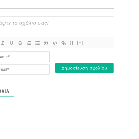
{}
[+]
Name*
Email*
ΌΛΙΑ