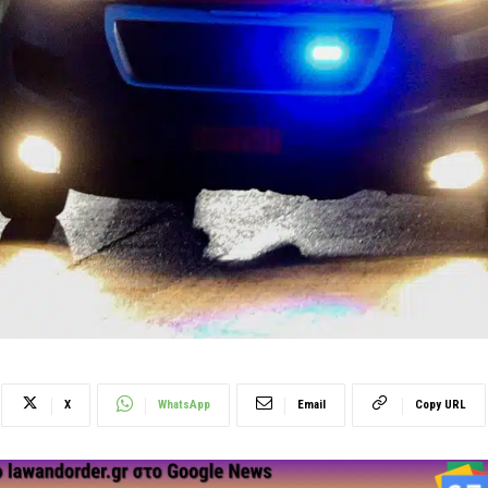
X
WhatsApp
Email
Copy URL