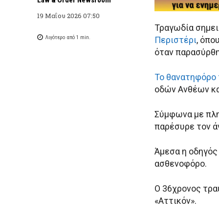
19 Μαΐου 2026 07:50
Τραγωδία σημει
Λιγότερο από 1
min.
Περιστέρι
, όπο
όταν παρασύρθη
Το θανατηφόρο 
οδών Ανθέων κα
Σύμφωνα με πλη
παρέσυρε τον ά
Άμεσα η οδηγός
ασθενοφόρο.
Ο 36χρονος τρα
«Αττικόν».