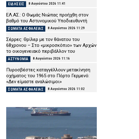
8 Αυγούστου 2026 11:41
ΕΙΔΗΣΕΙΣ
ΕΛ.ΑΣ.: Ο Θωμάς Νιώπας προήχθη στον
βαθμό του Αστυνομικού Υποδιευθυντή
8 Αυγούστου 2026 11:29
ΣΩΜΑΤΑ ΑΣΦΑΛΕΙΑΣ
Σέρρες: Θρίλερ με τον θάνατου του
68χρονου – Στο «μικροσκόπιο» των Αρχών
το οικογενειακό περιβάλλον του
8 Αυγούστου 2026 11:16
ΑΣΤΥΝΟΜΙΑ
Πυροσβέστες καταγγέλλουν μετακίνηση
οχήματος του 1965 στο Πόρτο Γερμενό:
«Δεν είμαστε αναλώσιμοι»
8 Αυγούστου 2026 11:02
ΣΩΜΑΤΑ ΑΣΦΑΛΕΙΑΣ
«Τουρισμός για Όλους»: Ποιοι μπορούν να
κάνουν αιτήσεις σήμερα – Οι δικαιούχοι
και τα κριτήρια
8 Αυγούστου 2026 10:49
CAPITAL
Φωτιά σε εγκαταλελειμμένο κτίριο στην
Κουμουνδούρου – Απεγκλωβίστηκε ένα