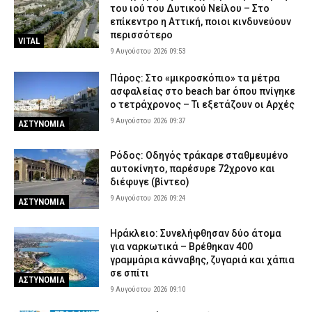
του ιού του Δυτικού Νείλου – Στο
επίκεντρο η Αττική, ποιοι κινδυνεύουν
περισσότερο
VITAL
9 Αυγούστου 2026 09:53
Πάρος: Στο «μικροσκόπιο» τα μέτρα
ασφαλείας στο beach bar όπου πνίγηκε
ο τετράχρονος – Τι εξετάζουν οι Αρχές
9 Αυγούστου 2026 09:37
ΑΣΤΥΝΟΜΙΑ
Ρόδος: Οδηγός τράκαρε σταθμευμένο
αυτοκίνητο, παρέσυρε 72χρονο και
διέφυγε (βίντεο)
9 Αυγούστου 2026 09:24
ΑΣΤΥΝΟΜΙΑ
Ηράκλειο: Συνελήφθησαν δύο άτομα
για ναρκωτικά – Βρέθηκαν 400
γραμμάρια κάνναβης, ζυγαριά και χάπια
σε σπίτι
ΑΣΤΥΝΟΜΙΑ
9 Αυγούστου 2026 09:10