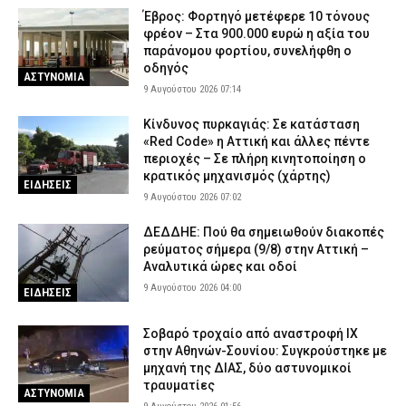
Έβρος: Φορτηγό μετέφερε 10 τόνους
φρέον – Στα 900.000 ευρώ η αξία του
παράνομου φορτίου, συνελήφθη ο
οδηγός
ΑΣΤΥΝΟΜΙΑ
9 Αυγούστου 2026 07:14
Κίνδυνος πυρκαγιάς: Σε κατάσταση
«Red Code» η Αττική και άλλες πέντε
περιοχές – Σε πλήρη κινητοποίηση ο
κρατικός μηχανισμός (χάρτης)
ΕΙΔΗΣΕΙΣ
9 Αυγούστου 2026 07:02
ΔΕΔΔΗΕ: Πού θα σημειωθούν διακοπές
ρεύματος σήμερα (9/8) στην Αττική –
Αναλυτικά ώρες και οδοί
9 Αυγούστου 2026 04:00
ΕΙΔΗΣΕΙΣ
Σοβαρό τροχαίο από αναστροφή ΙΧ
στην Αθηνών-Σουνίου: Συγκρούστηκε με
μηχανή της ΔΙΑΣ, δύο αστυνομικοί
τραυματίες
ΑΣΤΥΝΟΜΙΑ