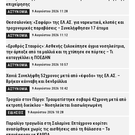
επιχείρησης
9 Αυγούστου 2026 11:28
ΑΣΤΥΝΟΜΙΑ
Θεσσαλονίκη: «Σαφάρι» της ΕΛ.ΑΣ. για ναρκωτικά, κλοπές και
τροχονομικές παραβάσεις – Συνελήφθησαν 17 άτομα
9 Αυγούστου 2026 11:12
ΑΣΤΥΝΟΜΙΑ
«Ερυθρός Σταυρός»: Ασθενής ξυλοκόπησε άγρια νοσηλεύτρια,
την άρπαξε από τα μαλλιά και τη χτύπησε σε πόρτες – Τι
καταγγέλλει η ΠΟΕΔΗΝ
9 Αυγούστου 2026 10:57
ΑΣΤΥΝΟΜΙΑ
Χανιά: Συνελήφθη 52χρονος μετά από «έφοδο» της ΕΛ.ΑΣ. –
Βρήκαν κάνναβη και δενδρύλλια
9 Αυγούστου 2026 10:42
ΑΣΤΥΝΟΜΙΑ
Τροχαίο στον Πύργο: Τραυματίστηκε σοβαρά 42χρονη μετά από
εκτροπή δικύκλου – Νοσηλεύεται διασωληνωμένη
9 Αυγούστου 2026 10:28
ΕΙΔΗΣΕΙΣ
Παραλίγο τραγωδία στη Σαλαμίνα: Επτάχρονο κορίτσι
ανασύρθηκε χωρίς τις αισθήσεις από τη θάλασσα – Το
επανέφεραν με ΚΑΡΠΑ