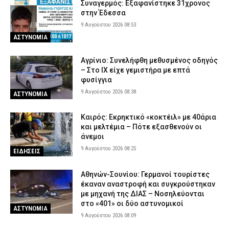
Συναγερμός: Εξαφανίστηκε 31χρονος
στην Έδεσσα
9 Αυγούστου 2026 08:53
ΑΣΤΥΝΟΜΙΑ
Αγρίνιο: Συνελήφθη μεθυσμένος οδηγός
– Στο ΙΧ είχε γεμιστήρα με επτά
φυσίγγια
9 Αυγούστου 2026 08:38
ΑΣΤΥΝΟΜΙΑ
Καιρός: Eκρηκτικό «κοκτέιλ» με 40άρια
και μελτέμια – Πότε εξασθενούν οι
άνεμοι
9 Αυγούστου 2026 08:25
ΕΙΔΗΣΕΙΣ
Αθηνών-Σουνίου: Γερμανοί τουρίστες
έκαναν αναστροφή και συγκρούστηκαν
με μηχανή της ΔΙΑΣ – Νοσηλεύονται
στο «401» οι δύο αστυνομικοί
ΑΣΤΥΝΟΜΙΑ
9 Αυγούστου 2026 08:09