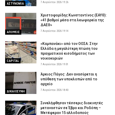
7 Αυγούστου 2026 19:26
ΑΣΤΥΝΟΜΙΑ
Χριστοφορίδης Κωνσταντίνος (ΕΑΥΘ):
«41 βαθμοί μέσα στα λεωφορεία της
ΔΑΕΘ»
7 Αυγούστου 2026 19:14
ΑΠΟΨΕΙΣ
«Καμπανάκι» από τον ΟΟΣΑ: Στην
Ελλάδα η μεγαλύτερη πτώση του
πραγματικού εισοδήματος των
νοικοκυριών
CAPITAL
7 Αυγούστου 2026 19:01
Άρειος Πάγος: Δεν ανασύρεται η
υπόθεση των υποκλοπών από το
αρχείο
7 Αυγούστου 2026 18:40
ΔΙΚΑΙΟΣΥΝΗ
Συνελήφθησαν τέσσερις διακινητές
μεταναστών σε Έβρο και Ροδόπη –
Μετέφεραν 15 αλλοδαπούς