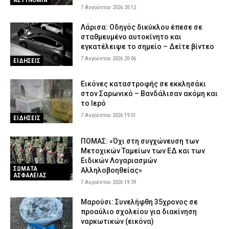
7 Αυγούστου 2026 20:12
Λάρισα: Οδηγός δικύκλου έπεσε σε
σταθμευμένο αυτοκίνητο και
εγκατέλειψε το σημείο – Δείτε βίντεο
7 Αυγούστου 2026 20:06
ΕΙΔΗΣΕΙΣ
Εικόνες καταστροφής σε εκκλησάκι
στον Σαρωνικό – Βανδάλισαν ακόμη και
το Ιερό
7 Αυγούστου 2026 19:51
ΕΙΔΗΣΕΙΣ
ΠΟΜΑΣ: «Όχι στη συγχώνευση των
Μετοχικών Ταμείων των ΕΔ και των
Ειδικών Λογαριασμών
ΣΩΜΑΤΑ
Αλληλοβοηθείας»
ΑΣΦΑΛΕΙΑΣ
7 Αυγούστου 2026 19:39
Μαρούσι: Συνελήφθη 35χρονος σε
προαύλιο σχολείου για διακίνηση
ναρκωτικών (εικόνα)