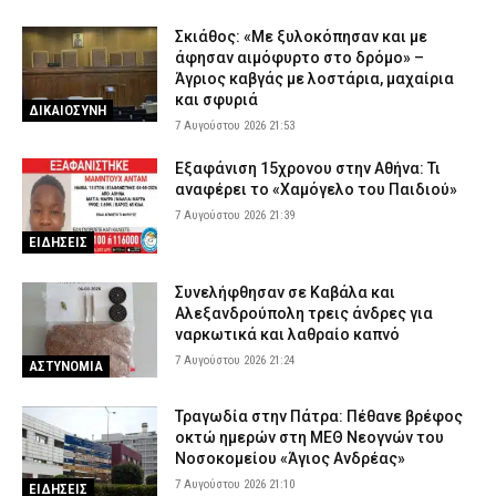
Σκιάθος: «Με ξυλοκόπησαν και με
άφησαν αιμόφυρτο στο δρόμο» –
Άγριος καβγάς με λοστάρια, μαχαίρια
και σφυριά
ΔΙΚΑΙΟΣΥΝΗ
7 Αυγούστου 2026 21:53
Εξαφάνιση 15χρονου στην Αθήνα: Τι
αναφέρει το «Χαμόγελο του Παιδιού»
7 Αυγούστου 2026 21:39
ΕΙΔΗΣΕΙΣ
Συνελήφθησαν σε Καβάλα και
Αλεξανδρούπολη τρεις άνδρες για
ναρκωτικά και λαθραίο καπνό
7 Αυγούστου 2026 21:24
ΑΣΤΥΝΟΜΙΑ
Τραγωδία στην Πάτρα: Πέθανε βρέφος
οκτώ ημερών στη ΜΕΘ Νεογνών του
Νοσοκομείου «Άγιος Ανδρέας»
7 Αυγούστου 2026 21:10
ΕΙΔΗΣΕΙΣ