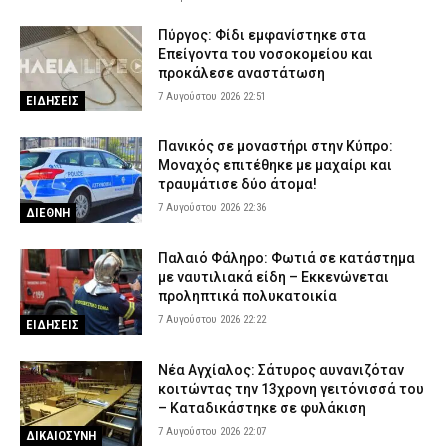
7 Αυγούστου 2026 16:10
ΕΙΔΗΣΕΙΣ
Πύργος: Φίδι εμφανίστηκε στα
Επείγοντα του νοσοκομείου και
προκάλεσε αναστάτωση
7 Αυγούστου 2026 22:51
ΕΙΔΗΣΕΙΣ
Πανικός σε μοναστήρι στην Κύπρο:
Μοναχός επιτέθηκε με μαχαίρι και
τραυμάτισε δύο άτομα!
7 Αυγούστου 2026 22:36
ΔΙΕΘΝΗ
Παλαιό Φάληρο: Φωτιά σε κατάστημα
με ναυτιλιακά είδη – Εκκενώνεται
προληπτικά πολυκατοικία
7 Αυγούστου 2026 22:22
ΕΙΔΗΣΕΙΣ
Νέα Αγχίαλος: Σάτυρος αυνανιζόταν
κοιτώντας την 13χρονη γειτόνισσά του
– Καταδικάστηκε σε φυλάκιση
7 Αυγούστου 2026 22:07
ΔΙΚΑΙΟΣΥΝΗ