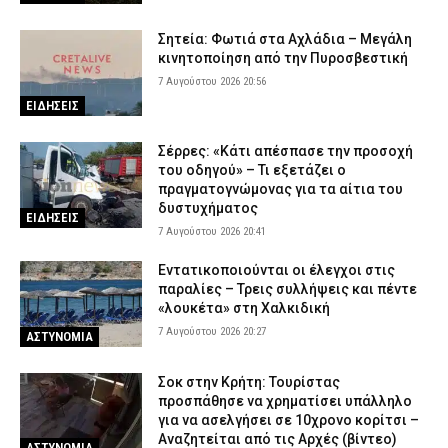
Σητεία: Φωτιά στα Αχλάδια – Μεγάλη
κινητοποίηση από την Πυροσβεστική
7 Αυγούστου 2026 20:56
ΕΙΔΗΣΕΙΣ
Σέρρες: «Κάτι απέσπασε την προσοχή
του οδηγού» – Τι εξετάζει ο
πραγματογνώμονας για τα αίτια του
δυστυχήματος
ΕΙΔΗΣΕΙΣ
7 Αυγούστου 2026 20:41
Εντατικοποιούνται οι έλεγχοι στις
παραλίες – Τρεις συλλήψεις και πέντε
«λουκέτα» στη Χαλκιδική
7 Αυγούστου 2026 20:27
ΑΣΤΥΝΟΜΙΑ
Σοκ στην Κρήτη: Τουρίστας
προσπάθησε να χρηματίσει υπάλληλο
για να ασελγήσει σε 10χρονο κορίτσι –
Αναζητείται από τις Αρχές (βίντεο)
ΑΣΤΥΝΟΜΙΑ