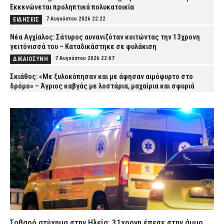
Εκκενώνεται προληπτικά πολυκατοικία
7 Αυγούστου 2026 22:22
ΕΙΔΗΣΕΙΣ
Νέα Αγχίαλος: Σάτυρος αυνανιζόταν κοιτώντας την 13χρονη
γειτόνισσά του – Καταδικάστηκε σε φυλάκιση
7 Αυγούστου 2026 22:07
ΔΙΚΑΙΟΣΥΝΗ
Σκιάθος: «Με ξυλοκόπησαν και με άφησαν αιμόφυρτο στο
δρόμο» – Άγριος καβγάς με λοστάρια, μαχαίρια και σφυριά
7 Αυγούστου 2026 21:53
ΔΙΚΑΙΟΣΥΝΗ
Εξαφάνιση 15χρονου στην Αθήνα: Τι αναφέρει το «Χαμόγελο του
Παιδιού»
7 Αυγούστου 2026 21:39
ΕΙΔΗΣΕΙΣ
Συνελήφθησαν σε Καβάλα και Αλεξανδρούπολη τρεις άνδρες
για ναρκωτικά και λαθραίο καπνό
7 Αυγούστου 2026 21:24
ΑΣΤΥΝΟΜΙΑ
Τραγωδία στην Πάτρα: Πέθανε βρέφος οκτώ ημερών στη ΜΕΘ
Νεογνών του Νοσοκομείου «Άγιος Ανδρέας»
7 Αυγούστου 2026 21:10
ΕΙΔΗΣΕΙΣ
Σοβαρό ατύχημα στην Ηλεία: 31χρονη έπεσε στην άμμο