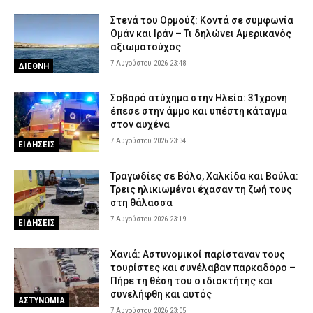
Θεσσαλονίκη: Πρώην συνδικαλιστής της ΕΛ.ΑΣ. συνελήφθη για
Στενά του Ορμούζ: Κοντά σε συμφωνία
ρευματοκλοπή
Ομάν και Ιράν – Τι δηλώνει Αμερικανός
7 Αυγούστου 2026 17:12
ΑΣΤΥΝΟΜΙΑ
αξιωματούχος
7 Αυγούστου 2026 23:48
ΔΙΕΘΝΗ
Θεσσαλονίκη: Μεγάλη κινητοποίηση για φωτιά στο Μονοπήγαδο
– Επιχειρούν ισχυρές επίγειες και εναέριες δυνάμεις
Σοβαρό ατύχημα στην Ηλεία: 31χρονη
7 Αυγούστου 2026 17:00
ΕΙΔΗΣΕΙΣ
έπεσε στην άμμο και υπέστη κάταγμα
Γρεβενά: Ο Σύλλογος Αλληλεγγύης και Εθελοντισμού «Ελπίδα»
στον αυχένα
προχώρησε σε δωρεά ειδών ιματισμού στο Αστυνομικό Τμήμα
7 Αυγούστου 2026 23:34
ΕΙΔΗΣΕΙΣ
7 Αυγούστου 2026 16:48
ΣΩΜΑΤΑ ΑΣΦΑΛΕΙΑΣ
Τραγωδίες σε Βόλο, Χαλκίδα και Βούλα:
Κορινθία: Μήνυμα του 112 για φωτιά στο Στεφάνι –
Τρεις ηλικιωμένοι έχασαν τη ζωή τους
«Παραμείνετε σε ετοιμότητα»
στη θάλασσα
7 Αυγούστου 2026 16:35
ΕΙΔΗΣΕΙΣ
7 Αυγούστου 2026 23:19
ΕΙΔΗΣΕΙΣ
Πιερία: Συνελήφθησαν δύο άνδρες που διέρρηξαν ΙΧ και άρπαξαν
αντικείμενα αξίας άνω των 19.000 ευρώ
Χανιά: Αστυνομικοί παρίσταναν τους
7 Αυγούστου 2026 16:23
ΑΣΤΥΝΟΜΙΑ
τουρίστες και συνέλαβαν παρκαδόρο –
Πήρε τη θέση του ο ιδιοκτήτης και
Πολύ υψηλός κίνδυνος πυρκαγιάς το Σάββατο – Ποιες περιοχές
συνελήφθη και αυτός
ΑΣΤΥΝΟΜΙΑ
τίθενται σε «Red Code»
7 Αυγούστου 2026 23:05