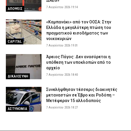
ΔΑΕΘ»
7 Αυγούστου 2026 19:14
ΑΠΟΨΕΙΣ
«Καμπανάκι» από τον ΟΟΣΑ: Στην
Ελλάδα η μεγαλύτερη πτώση του
πραγματικού εισοδήματος των
νοικοκυριών
CAPITAL
7 Αυγούστου 2026 19:01
Άρειος Πάγος: Δεν ανασύρεται η
υπόθεση των υποκλοπών από το
αρχείο
7 Αυγούστου 2026 18:40
ΔΙΚΑΙΟΣΥΝΗ
Συνελήφθησαν τέσσερις διακινητές
μεταναστών σε Έβρο και Ροδόπη –
Μετέφεραν 15 αλλοδαπούς
7 Αυγούστου 2026 18:27
ΑΣΤΥΝΟΜΙΑ