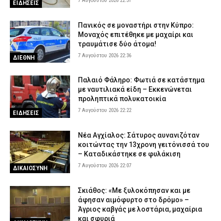
7 Αυγούστου 2026 22:51
ΕΙΔΗΣΕΙΣ
Πανικός σε μοναστήρι στην Κύπρο:
Μοναχός επιτέθηκε με μαχαίρι και
τραυμάτισε δύο άτομα!
7 Αυγούστου 2026 22:36
ΔΙΕΘΝΗ
Παλαιό Φάληρο: Φωτιά σε κατάστημα
με ναυτιλιακά είδη – Εκκενώνεται
προληπτικά πολυκατοικία
7 Αυγούστου 2026 22:22
ΕΙΔΗΣΕΙΣ
Νέα Αγχίαλος: Σάτυρος αυνανιζόταν
κοιτώντας την 13χρονη γειτόνισσά του
– Καταδικάστηκε σε φυλάκιση
7 Αυγούστου 2026 22:07
ΔΙΚΑΙΟΣΥΝΗ
Σκιάθος: «Με ξυλοκόπησαν και με
άφησαν αιμόφυρτο στο δρόμο» –
Άγριος καβγάς με λοστάρια, μαχαίρια
και σφυριά