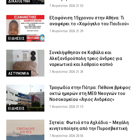
ΔΙΚΑΙΟΣΥΝΗ
7 Αυγούστου 2026 21:53
Εξαφάνιση 15χρονου στην Αθήνα: Τι
αναφέρει το «Χαμόγελο του Παιδιού»
7 Αυγούστου 2026 21:39
ΕΙΔΗΣΕΙΣ
Συνελήφθησαν σε Καβάλα και
Αλεξανδρούπολη τρεις άνδρες για
ναρκωτικά και λαθραίο καπνό
7 Αυγούστου 2026 21:24
ΑΣΤΥΝΟΜΙΑ
Τραγωδία στην Πάτρα: Πέθανε βρέφος
οκτώ ημερών στη ΜΕΘ Νεογνών του
Νοσοκομείου «Άγιος Ανδρέας»
7 Αυγούστου 2026 21:10
ΕΙΔΗΣΕΙΣ
Σητεία: Φωτιά στα Αχλάδια – Μεγάλη
κινητοποίηση από την Πυροσβεστική
7 Αυγούστου 2026 20:56