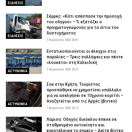
ΕΙΔΗΣΕΙΣ
Σέρρες: «Κάτι απέσπασε την προσοχή
του οδηγού» – Τι εξετάζει ο
πραγματογνώμονας για τα αίτια του
δυστυχήματος
ΕΙΔΗΣΕΙΣ
7 Αυγούστου 2026 20:41
Εντατικοποιούνται οι έλεγχοι στις
παραλίες – Τρεις συλλήψεις και πέντε
«λουκέτα» στη Χαλκιδική
7 Αυγούστου 2026 20:27
ΑΣΤΥΝΟΜΙΑ
Σοκ στην Κρήτη: Τουρίστας
προσπάθησε να χρηματίσει υπάλληλο
για να ασελγήσει σε 10χρονο κορίτσι –
Αναζητείται από τις Αρχές (βίντεο)
ΑΣΤΥΝΟΜΙΑ
7 Αυγούστου 2026 20:12
Λάρισα: Οδηγός δικύκλου έπεσε σε
σταθμευμένο αυτοκίνητο και
εγκατέλειψε το σημείο – Δείτε βίντεο