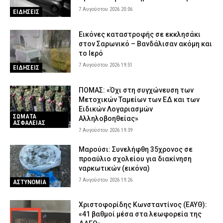
7 Αυγούστου 2026 20:06
ΕΙΔΗΣΕΙΣ
Εικόνες καταστροφής σε εκκλησάκι
στον Σαρωνικό – Βανδάλισαν ακόμη και
το Ιερό
7 Αυγούστου 2026 19:51
ΕΙΔΗΣΕΙΣ
ΠΟΜΑΣ: «Όχι στη συγχώνευση των
Μετοχικών Ταμείων των ΕΔ και των
Ειδικών Λογαριασμών
ΣΩΜΑΤΑ
Αλληλοβοηθείας»
ΑΣΦΑΛΕΙΑΣ
7 Αυγούστου 2026 19:39
Μαρούσι: Συνελήφθη 35χρονος σε
προαύλιο σχολείου για διακίνηση
ναρκωτικών (εικόνα)
7 Αυγούστου 2026 19:26
ΑΣΤΥΝΟΜΙΑ
Χριστοφορίδης Κωνσταντίνος (ΕΑΥΘ):
«41 βαθμοί μέσα στα λεωφορεία της