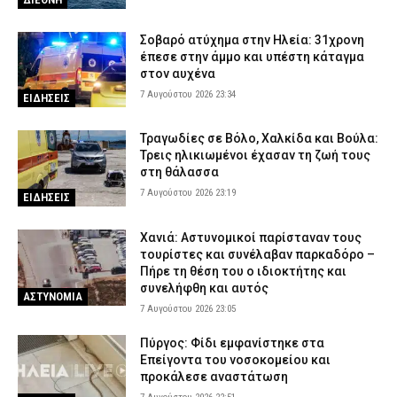
μέσα
7 Αυγούστου 2026 18:15
ΕΙΔΗΣΕΙΣ
Σοβαρό ατύχημα στην Ηλεία: 31χρονη
έπεσε στην άμμο και υπέστη κάταγμα
Έφυγε από τη ζωή η δημοσιογράφος Χριστίνα Πιτουρά
στον αυχένα
7 Αυγούστου 2026 18:02
ΕΙΔΗΣΕΙΣ
7 Αυγούστου 2026 23:34
ΕΙΔΗΣΕΙΣ
Άνω Λιόσια: Προφυλακίστηκαν οι δύο άνδρες για τον θάνατο
ηλικιωμένου που εντοπίστηκε εγκαταλελειμμένος
Τραγωδίες σε Βόλο, Χαλκίδα και Βούλα:
Τρεις ηλικιωμένοι έχασαν τη ζωή τους
7 Αυγούστου 2026 17:50
ΔΙΚΑΙΟΣΥΝΗ
στη θάλασσα
Κόρινθος: Αυτοκίνητο παρέσυρε γυναίκα στο κέντρο της πόλης
7 Αυγούστου 2026 23:19
ΕΙΔΗΣΕΙΣ
– Μεταφέρθηκε στο νοσοκομείο
7 Αυγούστου 2026 17:37
ΕΙΔΗΣΕΙΣ
Χανιά: Αστυνομικοί παρίσταναν τους
τουρίστες και συνέλαβαν παρκαδόρο –
Περίεργο περιστατικό στη Θεσσαλονίκη: Καταδίωξαν BMW, την
Πήρε τη θέση του ο ιδιοκτήτης και
εμβόλισαν και εξαφανίστηκαν πριν φτάσει η Αστυνομία (βίντεο)
συνελήφθη και αυτός
ΑΣΤΥΝΟΜΙΑ
7 Αυγούστου 2026 17:25
ΑΣΤΥΝΟΜΙΑ
7 Αυγούστου 2026 23:05
Πύργος: Φίδι εμφανίστηκε στα
Επείγοντα του νοσοκομείου και
προκάλεσε αναστάτωση