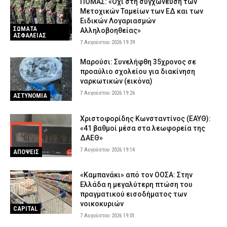
ΠΟΜΑΣ: «Όχι στη συγχώνευση των
Μετοχικών Ταμείων των ΕΔ και των
Ειδικών Λογαριασμών
ΣΩΜΑΤΑ
Αλληλοβοηθείας»
ΑΣΦΑΛΕΙΑΣ
7 Αυγούστου 2026 19:39
Μαρούσι: Συνελήφθη 35χρονος σε
προαύλιο σχολείου για διακίνηση
ναρκωτικών (εικόνα)
7 Αυγούστου 2026 19:26
ΑΣΤΥΝΟΜΙΑ
Χριστοφορίδης Κωνσταντίνος (ΕΑΥΘ):
«41 βαθμοί μέσα στα λεωφορεία της
ΔΑΕΘ»
7 Αυγούστου 2026 19:14
ΑΠΟΨΕΙΣ
«Καμπανάκι» από τον ΟΟΣΑ: Στην
Ελλάδα η μεγαλύτερη πτώση του
πραγματικού εισοδήματος των
νοικοκυριών
CAPITAL
7 Αυγούστου 2026 19:01