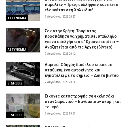
παραλίες – Τρεις συλλήψεις και πέντε
«λουκέτα» στη Χαλκιδική
7 Αυγούστου 2026 20:27
ΑΣΤΥΝΟΜΙΑ
Σοκ στην Κρήτη: Τουρίστας
προσπάθησε να χρηματίσει υπάλληλο
για να ασελγήσει σε 10χρονο κορίτσι –
Αναζητείται από τις Αρχές (βίντεο)
ΑΣΤΥΝΟΜΙΑ
7 Αυγούστου 2026 20:12
Λάρισα: Οδηγός δικύκλου έπεσε σε
σταθμευμένο αυτοκίνητο και
εγκατέλειψε το σημείο – Δείτε βίντεο
7 Αυγούστου 2026 20:06
ΕΙΔΗΣΕΙΣ
Εικόνες καταστροφής σε εκκλησάκι
στον Σαρωνικό – Βανδάλισαν ακόμη και
το Ιερό
7 Αυγούστου 2026 19:51
ΕΙΔΗΣΕΙΣ