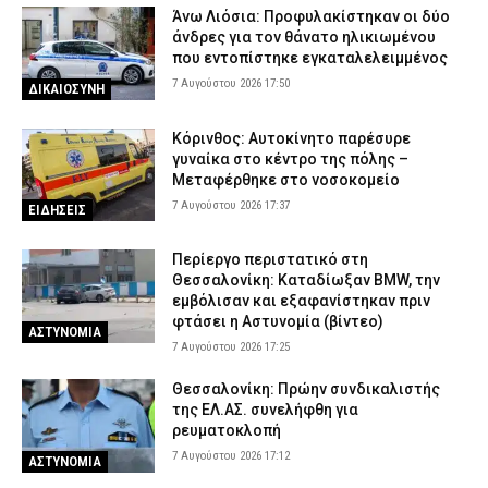
Άνω Λιόσια: Προφυλακίστηκαν οι δύο
άνδρες για τον θάνατο ηλικιωμένου
που εντοπίστηκε εγκαταλελειμμένος
7 Αυγούστου 2026 17:50
ΔΙΚΑΙΟΣΥΝΗ
Κόρινθος: Αυτοκίνητο παρέσυρε
γυναίκα στο κέντρο της πόλης –
Μεταφέρθηκε στο νοσοκομείο
7 Αυγούστου 2026 17:37
ΕΙΔΗΣΕΙΣ
Περίεργο περιστατικό στη
Θεσσαλονίκη: Καταδίωξαν BMW, την
εμβόλισαν και εξαφανίστηκαν πριν
φτάσει η Αστυνομία (βίντεο)
ΑΣΤΥΝΟΜΙΑ
7 Αυγούστου 2026 17:25
Θεσσαλονίκη: Πρώην συνδικαλιστής
της ΕΛ.ΑΣ. συνελήφθη για
ρευματοκλοπή
7 Αυγούστου 2026 17:12
ΑΣΤΥΝΟΜΙΑ