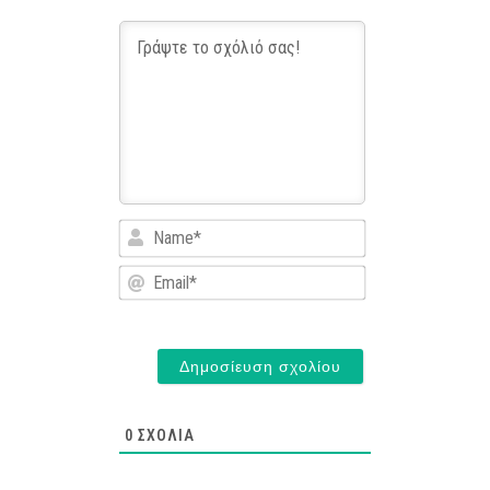
Name*
Email*
0
ΣΧΌΛΙΑ