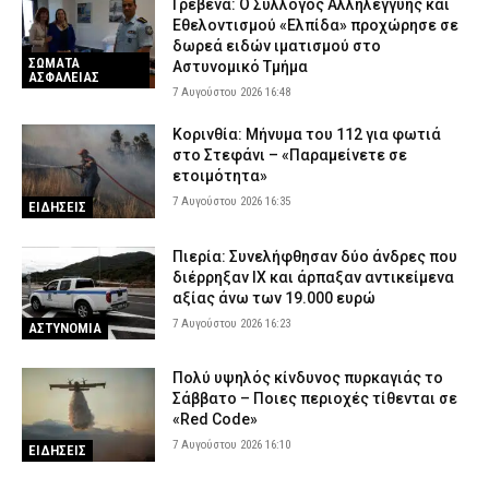
Γρεβενά: Ο Σύλλογος Αλληλεγγύης και
Εθελοντισμού «Ελπίδα» προχώρησε σε
δωρεά ειδών ιματισμού στο
ΣΩΜΑΤΑ
Αστυνομικό Τμήμα
ΑΣΦΑΛΕΙΑΣ
7 Αυγούστου 2026 16:48
Κορινθία: Μήνυμα του 112 για φωτιά
στο Στεφάνι – «Παραμείνετε σε
ετοιμότητα»
7 Αυγούστου 2026 16:35
ΕΙΔΗΣΕΙΣ
Πιερία: Συνελήφθησαν δύο άνδρες που
διέρρηξαν ΙΧ και άρπαξαν αντικείμενα
αξίας άνω των 19.000 ευρώ
7 Αυγούστου 2026 16:23
ΑΣΤΥΝΟΜΙΑ
Πολύ υψηλός κίνδυνος πυρκαγιάς το
Σάββατο – Ποιες περιοχές τίθενται σε
«Red Code»
7 Αυγούστου 2026 16:10
ΕΙΔΗΣΕΙΣ