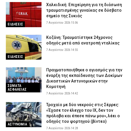
Χαλκιδική: Επιχείρηση για τη διάσωση
τραυματισμένης γυναίκας σε δύσβατο
σημείο της Συκιάς
7 Αυγούστου 2026 15:06
ΕΙΔΗΣΕΙΣ
Κοζάνη: Τραυματίστηκε 24χρονος
οδηγός μετά από ανατροπή νταλίκας
7 Αυγούστου 2026 14:55
ΕΙΔΗΣΕΙΣ
Πραγματοποιήθηκε ο αγιασμός για την
έναρξη της εκπαίδευσης των Δοκίμων
Δικαστικών Αστυνομικών στην
ΣΩΜΑΤΑ
Κομοτηνή
ΑΣΦΑΛΕΙΑΣ
7 Αυγούστου 2026 14:42
Τροχαίο με δύο νεκρούς στις Σέρρες:
«Έχασε τον έλεγχο του ΙΧ, δεν τον
πρόλαβα και έπεσε πάνω μου», λέει ο
οδηγός του φορτηγού (βίντεο)
ΑΣΤΥΝΟΜΙΑ
7 Αυγούστου 2026 14:28