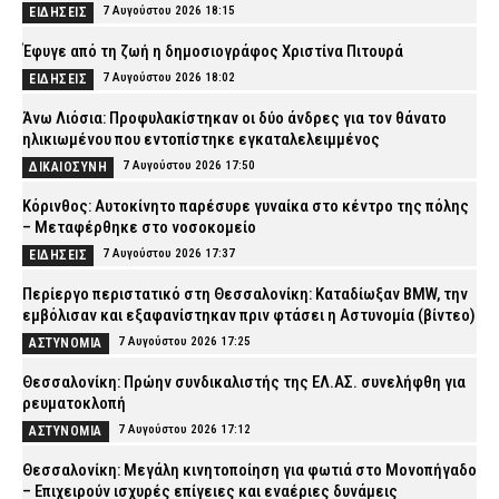
7 Αυγούστου 2026 18:15
ΕΙΔΗΣΕΙΣ
Έφυγε από τη ζωή η δημοσιογράφος Χριστίνα Πιτουρά
7 Αυγούστου 2026 18:02
ΕΙΔΗΣΕΙΣ
Άνω Λιόσια: Προφυλακίστηκαν οι δύο άνδρες για τον θάνατο
ηλικιωμένου που εντοπίστηκε εγκαταλελειμμένος
7 Αυγούστου 2026 17:50
ΔΙΚΑΙΟΣΥΝΗ
Κόρινθος: Αυτοκίνητο παρέσυρε γυναίκα στο κέντρο της πόλης
– Μεταφέρθηκε στο νοσοκομείο
7 Αυγούστου 2026 17:37
ΕΙΔΗΣΕΙΣ
Περίεργο περιστατικό στη Θεσσαλονίκη: Καταδίωξαν BMW, την
εμβόλισαν και εξαφανίστηκαν πριν φτάσει η Αστυνομία (βίντεο)
7 Αυγούστου 2026 17:25
ΑΣΤΥΝΟΜΙΑ
Θεσσαλονίκη: Πρώην συνδικαλιστής της ΕΛ.ΑΣ. συνελήφθη για
ρευματοκλοπή
7 Αυγούστου 2026 17:12
ΑΣΤΥΝΟΜΙΑ
Θεσσαλονίκη: Μεγάλη κινητοποίηση για φωτιά στο Μονοπήγαδο
– Επιχειρούν ισχυρές επίγειες και εναέριες δυνάμεις