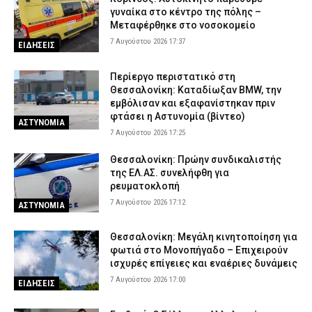
γυναίκα στο κέντρο της πόλης –
Μεταφέρθηκε στο νοσοκομείο
7 Αυγούστου 2026 17:37
ΕΙΔΗΣΕΙΣ
Περίεργο περιστατικό στη
Θεσσαλονίκη: Καταδίωξαν BMW, την
εμβόλισαν και εξαφανίστηκαν πριν
φτάσει η Αστυνομία (βίντεο)
ΑΣΤΥΝΟΜΙΑ
7 Αυγούστου 2026 17:25
Θεσσαλονίκη: Πρώην συνδικαλιστής
της ΕΛ.ΑΣ. συνελήφθη για
ρευματοκλοπή
7 Αυγούστου 2026 17:12
ΑΣΤΥΝΟΜΙΑ
Θεσσαλονίκη: Μεγάλη κινητοποίηση για
φωτιά στο Μονοπήγαδο – Επιχειρούν
ισχυρές επίγειες και εναέριες δυνάμεις
7 Αυγούστου 2026 17:00
ΕΙΔΗΣΕΙΣ