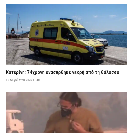
10 Αυγούστου 2026 09:58
ΑΣΤΥΝΟΜΙΑ
Καρυστιανού για τις μαζικές αποχωρήσεις από το κόμμα της:
«Είχαμε αντιληφθεί το παρακίνημα, ο Αυγερινός μας
προσέγγισε» (βίντεο)
10 Αυγούστου 2026 09:46
ΠΟΛΙΤΙΚΗ
Σε ισχύ το θερινό ωράριο στα Μέσα – Πώς κινούνται Μετρό,
ΗΣΑΠ, Τραμ και λεωφορεία
10 Αυγούστου 2026 09:32
ΕΙΔΗΣΕΙΣ
Συνελήφθησαν τέσσερα άτομα στη Θεσσαλονίκη – Χτύπησαν
19χρονο για να τον ληστέψουν
Κατερίνη: 74χρονη ανασύρθηκε νεκρή από τη θάλασσα
10 Αυγούστου 2026 09:19
ΑΣΤΥΝΟΜΙΑ
10 Αυγούστου 2026 11:40
Ηλεία: Σε κρίσιμη κατάσταση 31χρονη μητέρα μετά από βουτιά
στη θάλασσα στο Βαρθολομιό – Συνελήφθη ο σύζυγός της
10 Αυγούστου 2026 09:07
ΑΣΤΥΝΟΜΙΑ
Θεσσαλονίκη: Συνελήφθη 37χρονος με κλεμμένο αυτοκίνητο για
την καταδίωξη BMW – Αναβάτες μηχανής έσπασαν τα τζάμια
του ΙΧ (βίντεο)
10 Αυγούστου 2026 08:53
ΑΣΤΥΝΟΜΙΑ