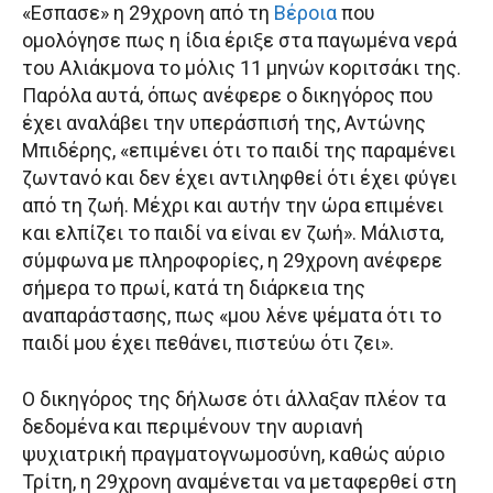
«Εσπασε» η 29χρονη από τη
Βέροια
που
ομολόγησε πως η ίδια έριξε στα παγωμένα νερά
του Αλιάκμονα το μόλις 11 μηνών κοριτσάκι της.
Παρόλα αυτά, όπως ανέφερε ο δικηγόρος που
έχει αναλάβει την υπεράσπισή της, Αντώνης
Μπιδέρης, «επιμένει ότι το παιδί της παραμένει
ζωντανό και δεν έχει αντιληφθεί ότι έχει φύγει
από τη ζωή. Μέχρι και αυτήν την ώρα επιμένει
και ελπίζει το παιδί να είναι εν ζωή». Μάλιστα,
σύμφωνα με πληροφορίες, η 29χρονη ανέφερε
σήμερα το πρωί, κατά τη διάρκεια της
αναπαράστασης, πως «μου λένε ψέματα ότι το
παιδί μου έχει πεθάνει, πιστεύω ότι ζει».
Ο δικηγόρος της δήλωσε ότι άλλαξαν πλέον τα
δεδομένα και περιμένουν την αυριανή
ψυχιατρική πραγματογνωμοσύνη, καθώς αύριο
Τρίτη, η 29χρονη αναμένεται να μεταφερθεί στη