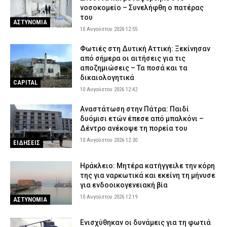
Ηλείας – Επιχειρούν μόνο επίγειες δυνάμεις
νοσοκομείο – Συνελήφθη ο πατέρας
του
9 Αυγούστου 2026 22:19
ΕΙΔΗΣΕΙΣ
ΑΣΤΥΝΟΜΙΑ
10 Αυγούστου 2026 12:55
Φωτιές στη Δυτική Αττική: Ξεκίνησαν
από σήμερα οι αιτήσεις για τις
αποζημιώσεις – Τα ποσά και τα
δικαιολογητικά
CAPITAL
10 Αυγούστου 2026 12:42
Αναστάτωση στην Πάτρα: Παιδί
δυόμισι ετών έπεσε από μπαλκόνι –
Δέντρο ανέκοψε τη πορεία του
10 Αυγούστου 2026 12:30
ΕΙΔΗΣΕΙΣ
Ηράκλειο: Μητέρα κατήγγειλε την κόρη
της για ναρκωτικά και εκείνη τη μήνυσε
για ενδοοικογενειακή βία
10 Αυγούστου 2026 12:19
ΑΣΤΥΝΟΜΙΑ
Ενισχύθηκαν οι δυνάμεις για τη φωτιά