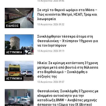
10 Αυγούστου 2026 09:46
Σε ισχύ το θερινό ωράριο στα Μέσα –
Πώς κινούνται Μετρό, ΗΣΑΠ, Τραμ και
λεωφορεία
10 Αυγούστου 2026 09:32
ΕΙΔΗΣΕΙΣ
Συνελήφθησαν τέσσερα άτομα στη
Θεσσαλονίκη – Χτύπησαν 19χρονο για
να τον ληστέψουν
10 Αυγούστου 2026 09:19
ΑΣΤΥΝΟΜΙΑ
Ηλεία: Σε κρίσιμη κατάσταση 31χρονη
μητέρα μετά από βουτιά στη θάλασσα
στο Βαρθολομιό – Συνελήφθη ο
σύζυγός της
ΑΣΤΥΝΟΜΙΑ
10 Αυγούστου 2026 09:07
Θεσσαλονίκη: Συνελήφθη 37χρονος με
κλεμμένο αυτοκίνητο για την
καταδίωξη BMW – Αναβάτες μηχανής
έσπασαν τα τζάμια του ΙΧ (βίντεο)