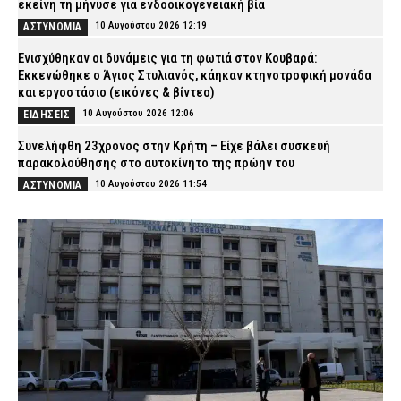
εκείνη τη μήνυσε για ενδοοικογενειακή βία
10 Αυγούστου 2026 12:19
ΑΣΤΥΝΟΜΙΑ
Ενισχύθηκαν οι δυνάμεις για τη φωτιά στον Κουβαρά:
Εκκενώθηκε ο Άγιος Στυλιανός, κάηκαν κτηνοτροφική μονάδα
και εργοστάσιο (εικόνες & βίντεο)
10 Αυγούστου 2026 12:06
ΕΙΔΗΣΕΙΣ
Συνελήφθη 23χρονος στην Κρήτη – Είχε βάλει συσκευή
παρακολούθησης στο αυτοκίνητο της πρώην του
10 Αυγούστου 2026 11:54
ΑΣΤΥΝΟΜΙΑ
Κατερίνη: 74χρονη ανασύρθηκε νεκρή από τη θάλασσα
10 Αυγούστου 2026 11:40
ΕΙΔΗΣΕΙΣ
Μήλος: Στον εισαγγελέα ο πιλότος και ο ιδιοκτήτης του
ελικοπτέρου που προσγειώθηκε με τουρίστες στο Σαρακήνικο
10 Αυγούστου 2026 11:27
ΔΙΚΑΙΟΣΥΝΗ
Βύρωνας: Διαρρήκτες έριξαν οξύ στις κλειδαριές για να μπουν
σε διαμερίσματα (βίντεο)
10 Αυγούστου 2026 11:15
ΑΣΤΥΝΟΜΙΑ