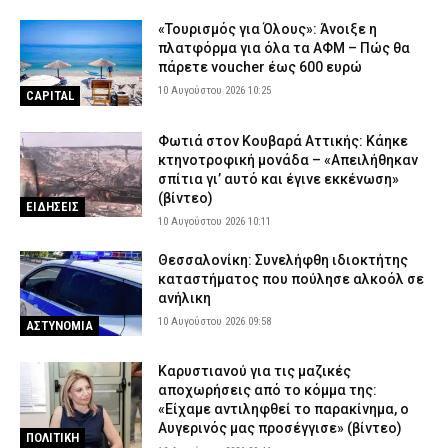
«Τουρισμός για Όλους»: Άνοιξε η
πλατφόρμα για όλα τα ΑΦΜ – Πώς θα
πάρετε voucher έως 600 ευρώ
10 Αυγούστου 2026 10:25
CAPITAL
Φωτιά στον Κουβαρά Αττικής: Κάηκε
κτηνοτροφική μονάδα – «Απειλήθηκαν
σπίτια γι’ αυτό και έγινε εκκένωση»
(βίντεο)
ΕΙΔΗΣΕΙΣ
10 Αυγούστου 2026 10:11
Θεσσαλονίκη: Συνελήφθη ιδιοκτήτης
καταστήματος που πούλησε αλκοόλ σε
ανήλικη
10 Αυγούστου 2026 09:58
ΑΣΤΥΝΟΜΙΑ
Καρυστιανού για τις μαζικές
αποχωρήσεις από το κόμμα της:
«Είχαμε αντιληφθεί το παρακίνημα, ο
Αυγερινός μας προσέγγισε» (βίντεο)
ΠΟΛΙΤΙΚΗ