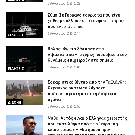
Τι καθορίζει πραγματικά τη διάρκεια ζωής του
5 Αυγούστου 2026 23:29
5 Αυγούστου 2026 16:59
AUTO MOTO
Σύμη: Σε Γερμανό τουρίστα που είχε
χαθεί με άλλους επτά ανήκει η σορός
που εντοπίστηκε
5 Αυγούστου 2026 23:14
ΕΙΔΗΣΕΙΣ
Βόλος: Φωτιά ξέσπασε στα
Αϊβαλιώτικα – Ισχυρές πυροσβεστικές
δυνάμεις επιχειρούν στο σημείο
5 Αυγούστου 2026 23:00
ΕΙΔΗΣΕΙΣ
Σοκαριστικό βίντεο από την Ταϊλάνδη:
Κεραυνός σκότωσε 24χρονο
ποδοσφαιριστή κατά τη διάρκεια
αγώνα
ΔΙΕΘΝΗ
5 Αυγούστου 2026 22:53
Ψάθα: Αυτός είναι ο Έλληνας χειριστής
που σκοτώθηκε από τη σύγκρουση
ελικοπτέρων – Μια ημέρα πριν