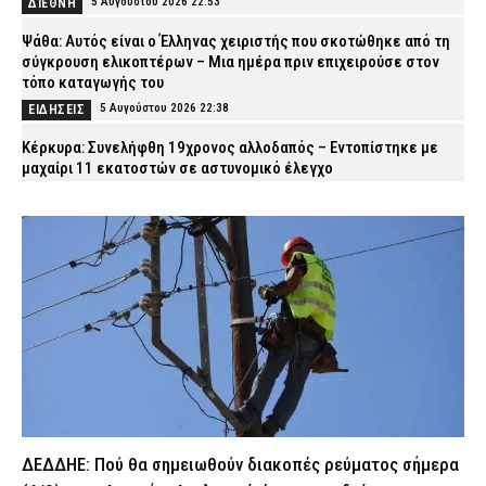
5 Αυγούστου 2026 22:53
ΔΙΕΘΝΗ
Ψάθα: Αυτός είναι ο Έλληνας χειριστής που σκοτώθηκε από τη
σύγκρουση ελικοπτέρων – Μια ημέρα πριν επιχειρούσε στον
τόπο καταγωγής του
5 Αυγούστου 2026 22:38
ΕΙΔΗΣΕΙΣ
Κέρκυρα: Συνελήφθη 19χρονος αλλοδαπός – Εντοπίστηκε με
μαχαίρι 11 εκατοστών σε αστυνομικό έλεγχο
5 Αυγούστου 2026 22:24
ΑΣΤΥΝΟΜΙΑ
Φωτιά στη Βοιωτία: Προς αναστολή λειτουργίας το αιολικό
πάρκο λόγω συνεχών βλαβών στο δίκτυο
5 Αυγούστου 2026 22:09
ΕΙΔΗΣΕΙΣ
Αίσιο τέλος στην εξαφάνιση των δίδυμων κοριτσιών από τη
Γλυφάδα – Επέστρεψαν στον πατέρα τους
5 Αυγούστου 2026 21:55
ΑΣΤΥΝΟΜΙΑ
Απίστευτο: Ακινητοποιήθηκε τρένο της Hellenic Train λόγω
φωτιάς και στη συνέχεια κάηκε το λεωφορείο αντικατάστασης!
5 Αυγούστου 2026 21:41
ΕΙΔΗΣΕΙΣ
ΔΕΔΔΗΕ: Πού θα σημειωθούν διακοπές ρεύματος σήμερα