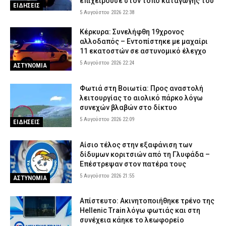
επιχειρούσε στον τόπο καταγωγής του
ΕΙΔΗΣΕΙΣ
5 Αυγούστου 2026 22:38
Κέρκυρα: Συνελήφθη 19χρονος
αλλοδαπός – Εντοπίστηκε με μαχαίρι
11 εκατοστών σε αστυνομικό έλεγχο
5 Αυγούστου 2026 22:24
ΑΣΤΥΝΟΜΙΑ
Φωτιά στη Βοιωτία: Προς αναστολή
λειτουργίας το αιολικό πάρκο λόγω
συνεχών βλαβών στο δίκτυο
5 Αυγούστου 2026 22:09
ΕΙΔΗΣΕΙΣ
Αίσιο τέλος στην εξαφάνιση των
δίδυμων κοριτσιών από τη Γλυφάδα –
Επέστρεψαν στον πατέρα τους
5 Αυγούστου 2026 21:55
ΑΣΤΥΝΟΜΙΑ
Απίστευτο: Ακινητοποιήθηκε τρένο της
Hellenic Train λόγω φωτιάς και στη
συνέχεια κάηκε το λεωφορείο