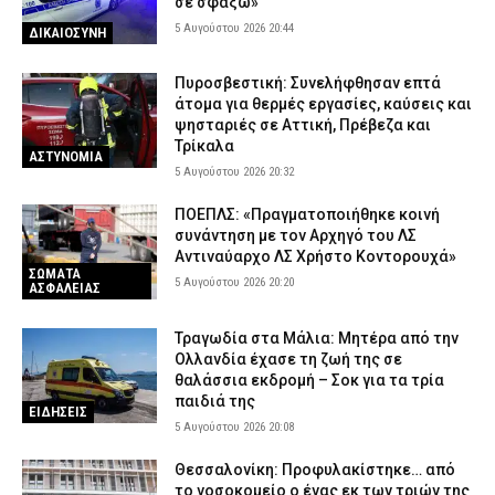
σε σφάξω»
5 Αυγούστου 2026 20:44
ΔΙΚΑΙΟΣΥΝΗ
Πυροσβεστική: Συνελήφθησαν επτά
άτομα για θερμές εργασίες, καύσεις και
ψησταριές σε Αττική, Πρέβεζα και
Τρίκαλα
ΑΣΤΥΝΟΜΙΑ
5 Αυγούστου 2026 20:32
ΠΟΕΠΛΣ: «Πραγματοποιήθηκε κοινή
συνάντηση με τον Αρχηγό του ΛΣ
Αντιναύαρχο ΛΣ Χρήστο Κοντορουχά»
ΣΩΜΑΤΑ
5 Αυγούστου 2026 20:20
ΑΣΦΑΛΕΙΑΣ
Τραγωδία στα Μάλια: Μητέρα από την
Ολλανδία έχασε τη ζωή της σε
θαλάσσια εκδρομή – Σοκ για τα τρία
παιδιά της
ΕΙΔΗΣΕΙΣ
5 Αυγούστου 2026 20:08
Θεσσαλονίκη: Προφυλακίστηκε… από
το νοσοκομείο ο ένας εκ των τριών της