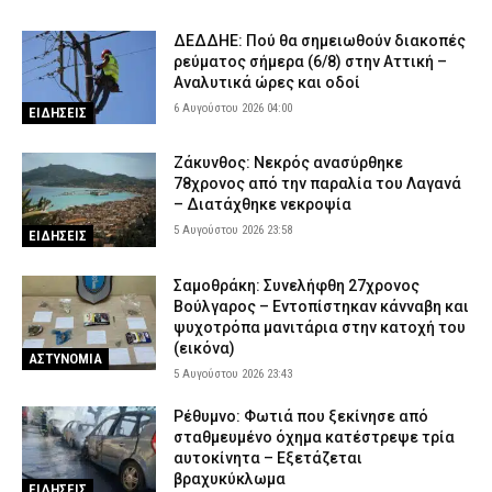
5 Αυγούστου 2026 18:06
ΑΣΤΥΝΟΜΙΑ
ΔΕΔΔΗΕ: Πού θα σημειωθούν διακοπές
Εποχικοί Πυροσβέστες προς Τουρνά: «Γιατί ανακλήθηκαν οι
ρεύματος σήμερα (6/8) στην Αττική –
άδειες;»
Αναλυτικά ώρες και οδοί
5 Αυγούστου 2026 17:53
ΣΩΜΑΤΑ ΑΣΦΑΛΕΙΑΣ
6 Αυγούστου 2026 04:00
ΕΙΔΗΣΕΙΣ
Οινόη – Χαλκίδα: Διακοπή σιδηροδρομικής γραμμής λόγω
φωτιάς – Τι ανακοίνωσε η Hellenic Train
Ζάκυνθος: Νεκρός ανασύρθηκε
5 Αυγούστου 2026 17:42
ΕΙΔΗΣΕΙΣ
78χρονος από την παραλία του Λαγανά
– Διατάχθηκε νεκροψία
Εκτεταμένες επιχειρήσεις της ΕΛ.ΑΣ. οδήγησαν σε 23
5 Αυγούστου 2026 23:58
ΕΙΔΗΣΕΙΣ
συλλήψεις στη Στερεά Ελλάδα
5 Αυγούστου 2026 17:31
ΑΣΤΥΝΟΜΙΑ
Σαμοθράκη: Συνελήφθη 27χρονος
Σοκαριστικό βίντεο: Η στιγμή που η φωτιά εισβάλλει στο Πόρτο
Βούλγαρος – Εντοπίστηκαν κάνναβη και
Γερμενό και κατακαίει τα πάντα
ψυχοτρόπα μανιτάρια στην κατοχή του
(εικόνα)
5 Αυγούστου 2026 17:18
ΕΙΔΗΣΕΙΣ
ΑΣΤΥΝΟΜΙΑ
5 Αυγούστου 2026 23:43
Πολύ υψηλός κίνδυνος πυρκαγιάς την Πέμπτη – Σε Red Code
Αττική, Βοιωτία και Εύβοια
Ρέθυμνο: Φωτιά που ξεκίνησε από
σταθμευμένο όχημα κατέστρεψε τρία
5 Αυγούστου 2026 17:07
ΕΙΔΗΣΕΙΣ
αυτοκίνητα – Εξετάζεται
Μπορεί ένα αυτοκίνητο να ξεπεράσει τα 300.000 χιλιόμετρα; –
βραχυκύκλωμα
ΕΙΔΗΣΕΙΣ