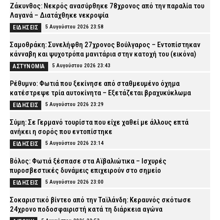
Ζάκυνθος: Νεκρός ανασύρθηκε 78χρονος από την παραλία του
Λαγανά – Διατάχθηκε νεκροψία
5 Αυγούστου 2026 23:58
ΕΙΔΗΣΕΙΣ
Σαμοθράκη: Συνελήφθη 27χρονος Βούλγαρος – Εντοπίστηκαν
κάνναβη και ψυχοτρόπα μανιτάρια στην κατοχή του (εικόνα)
5 Αυγούστου 2026 23:43
ΑΣΤΥΝΟΜΙΑ
Ρέθυμνο: Φωτιά που ξεκίνησε από σταθμευμένο όχημα
κατέστρεψε τρία αυτοκίνητα – Εξετάζεται βραχυκύκλωμα
5 Αυγούστου 2026 23:29
ΕΙΔΗΣΕΙΣ
Σύμη: Σε Γερμανό τουρίστα που είχε χαθεί με άλλους επτά
ανήκει η σορός που εντοπίστηκε
5 Αυγούστου 2026 23:14
ΕΙΔΗΣΕΙΣ
Βόλος: Φωτιά ξέσπασε στα Αϊβαλιώτικα – Ισχυρές
πυροσβεστικές δυνάμεις επιχειρούν στο σημείο
5 Αυγούστου 2026 23:00
ΕΙΔΗΣΕΙΣ
Σοκαριστικό βίντεο από την Ταϊλάνδη: Κεραυνός σκότωσε
24χρονο ποδοσφαιριστή κατά τη διάρκεια αγώνα