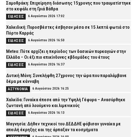
Σαμοθράκη: Επιχείρηση διάσωσης 15χρονης που τραυματίστηκε
στο κεφάλι στη Γριά Βάθρα
6 Αυγούστου 2026 17:02
ΕΙΔΗΣΕΙΣ
Χαλκιδική: Πυροσβέστες έσβησαν μέσα σε 15 λεπτά φωτιά στο
Πόρτο Καρράς
6 Αυγούστου 2026 16:50
ΕΙΔΗΣΕΙΣ
Meteo: Πότε αρχίζει η περίοδος των δασικών πυρκαγιών στην
Ελλάδα – Οι έξι πιο επικίνδυνες εβδομάδες του έτους
6 Αυγούστου 2026 16:37
ΕΙΔΗΣΕΙΣ
Δυτική Μάνη: Συνελήφθη 27χρονος την ώρα που παραλάμβανε
δέμα με κάνναβη
6 Αυγούστου 2026 16:25
ΑΣΤΥΝΟΜΙΑ
Χαλκίδα: Γυναίκα έπεσε από την Υψηλή Γέφυρα – Ανασύρθηκε
ζωντανή από λουόμενο και λιμενικούς
6 Αυγούστου 2026 16:13
ΕΙΔΗΣΕΙΣ
Μαγνησία: Δήθεν τεχνικοί του ΔΕΔΔΗΕ φόβισαν γυναίκα με
απειλή έκρηξης και της άρπαξαν τα κοσμήματα
6 Αυγούστου 2026 16:00