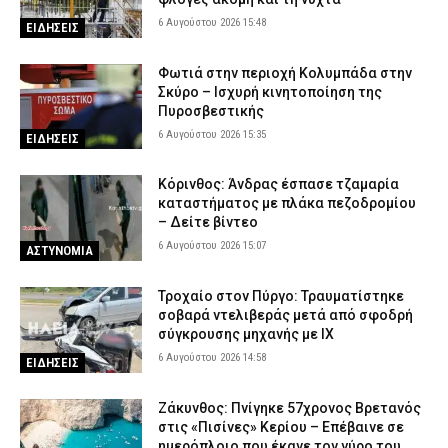
6 Αυγούστου 2026 15:48
ΕΙΔΗΣΕΙΣ
Φωτιά στην περιοχή Κολυμπάδα στην
Σκύρο – Ισχυρή κινητοποίηση της
Πυροσβεστικής
6 Αυγούστου 2026 15:35
ΕΙΔΗΣΕΙΣ
Κόρινθος: Άνδρας έσπασε τζαμαρία
καταστήματος με πλάκα πεζοδρομίου
– Δείτε βίντεο
6 Αυγούστου 2026 15:07
ΑΣΤΥΝΟΜΙΑ
Τροχαίο στον Πύργο: Τραυματίστηκε
σοβαρά ντελιβεράς μετά από σφοδρή
σύγκρουσης μηχανής με ΙΧ
6 Αυγούστου 2026 14:58
ΕΙΔΗΣΕΙΣ
Ζάκυνθος: Πνίγηκε 57χρονος Βρετανός
στις «Πισίνες» Κερίου – Επέβαινε σε
ημερόπλοιο που έκανε τον γύρο του