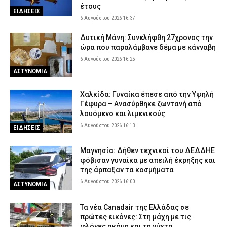
ΕΛ.ΑΣ.
έτους
ΕΙΔΗΣΕΙΣ
6 Αυγούστου 2026 10:03
ΑΣΤΥΝΟΜΙΑ
6 Αυγούστου 2026 16:37
Δυτική Μάνη: Συνελήφθη 27χρονος την
ώρα που παραλάμβανε δέμα με κάνναβη
6 Αυγούστου 2026 16:25
ΑΣΤΥΝΟΜΙΑ
Χαλκίδα: Γυναίκα έπεσε από την Υψηλή
Γέφυρα – Ανασύρθηκε ζωντανή από
λουόμενο και λιμενικούς
6 Αυγούστου 2026 16:13
ΕΙΔΗΣΕΙΣ
Μαγνησία: Δήθεν τεχνικοί του ΔΕΔΔΗΕ
φόβισαν γυναίκα με απειλή έκρηξης και
της άρπαξαν τα κοσμήματα
6 Αυγούστου 2026 16:00
ΑΣΤΥΝΟΜΙΑ
Τα νέα Canadair της Ελλάδας σε
πρώτες εικόνες: Στη μάχη με τις
φλόγες ακόμη και τη νύχτα