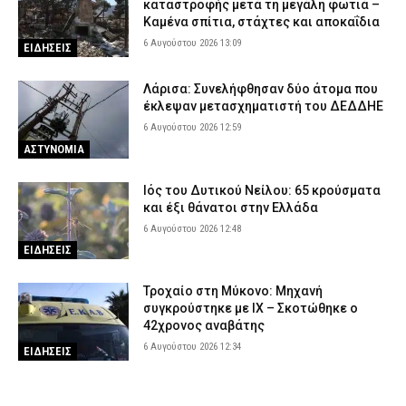
καταστροφής μετά τη μεγάλη φωτιά –
Καμένα σπίτια, στάχτες και αποκαΐδια
6 Αυγούστου 2026 13:09
ΕΙΔΗΣΕΙΣ
Λάρισα: Συνελήφθησαν δύο άτομα που
έκλεψαν μετασχηματιστή του ΔΕΔΔΗΕ
6 Αυγούστου 2026 12:59
ΑΣΤΥΝΟΜΙΑ
Ιός του Δυτικού Νείλου: 65 κρούσματα
και έξι θάνατοι στην Ελλάδα
6 Αυγούστου 2026 12:48
ΕΙΔΗΣΕΙΣ
Τροχαίο στη Μύκονο: Μηχανή
συγκρούστηκε με ΙΧ – Σκοτώθηκε ο
42χρονος αναβάτης
6 Αυγούστου 2026 12:34
ΕΙΔΗΣΕΙΣ