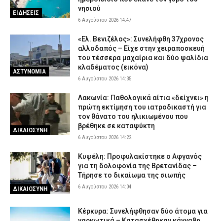
νησιού
ΕΙΔΗΣΕΙΣ
6 Αυγούστου 2026 14:47
«Ελ. Βενιζέλος»: Συνελήφθη 37χρονος
αλλοδαπός – Είχε στην χειραποσκευή
του τέσσερα μαχαίρια και δύο ψαλίδια
κλαδέματος (εικόνα)
ΑΣΤΥΝΟΜΙΑ
6 Αυγούστου 2026 14:35
Λακωνία: Παθολογικά αίτια «δείχνει» η
πρώτη εκτίμηση του ιατροδικαστή για
τον θάνατο του ηλικιωμένου που
βρέθηκε σε καταψύκτη
ΔΙΚΑΙΟΣΥΝΗ
6 Αυγούστου 2026 14:22
Κυψέλη: Προφυλακίστηκε ο Αφγανός
για τη δολοφονία της Βρετανίδας –
Τήρησε το δικαίωμα της σιωπής
6 Αυγούστου 2026 14:04
ΔΙΚΑΙΟΣΥΝΗ
Κέρκυρα: Συνελήφθησαν δύο άτομα για
ναρκωτικά – Κατασχέθηκαν κάνναβη