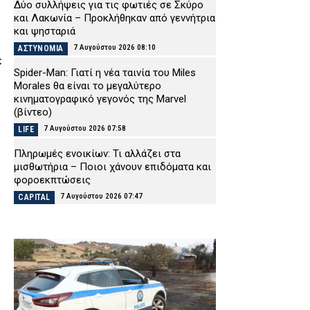
Δύο συλλήψεις για τις φωτιές σε Σκύρο
και Λακωνία – Προκλήθηκαν από γεννήτρια
και ψησταριά
7 Αυγούστου 2026 08:10
ΑΣΤΥΝΟΜΙΑ
ε
Spider-Man: Γιατί η νέα ταινία του Miles
Morales θα είναι το μεγαλύτερο
κινηματογραφικό γεγονός της Marvel
(βίντεο)
7 Αυγούστου 2026 07:58
LIFE
Πληρωμές ενοικίων: Τι αλλάζει στα
μισθωτήρια – Ποιοι χάνουν επιδόματα και
φοροεκπτώσεις
7 Αυγούστου 2026 07:47
CAPITAL
Φωτιά τα ξημερώματα σε
εγκαταλελειμμένο κτίριο στο Μοσχάτο –
Προκλήθηκαν εκτεταμένες ζημιές (βίντεο)
7 Αυγούστου 2026 07:35
ΕΙΔΗΣΕΙΣ
Εορτολόγιο: Ποιος γιορτάζει σήμερα
Παρασκευή 7 Αυγούστου