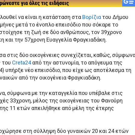
λουθεί να είναι η κατάσταση στα
Βορίζια
του Δήμου
 μήνες μετά το ένοπλο επεισόδιο που σόκαρε το
 στοίχησε τη ζωή σε δύο ανθρώπους, τον 39χρονο
η και την 57χρονη Ευαγγελία Φραγκιαδάκη.
σα στις δύο οικογένειες συνεχίζεται, καθώς, σύμφων
ς του
Creta24
από την αστυνομία, το απόγευμα της
4) υπήρξε νέο επεισόδιο, που είχε ως αποτέλεσμα τη
ναικών από την οικογένεια Φραγκιαδάκη.
να, σύμφωνα με την καταγγελία που υπέβαλε στις
χές 33χρονη, μέλος της οικογένειας του Φανούρη
 της 11 ετών απειλήθηκε από μέλη της έτερης
οχώρησε στη σύλληψη δύο γυναικών 20 και 24 ετών