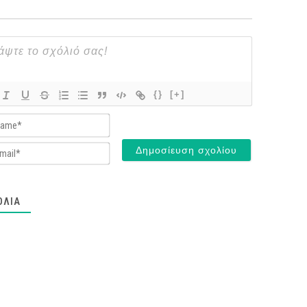
{}
[+]
Name*
Email*
ΌΛΙΑ