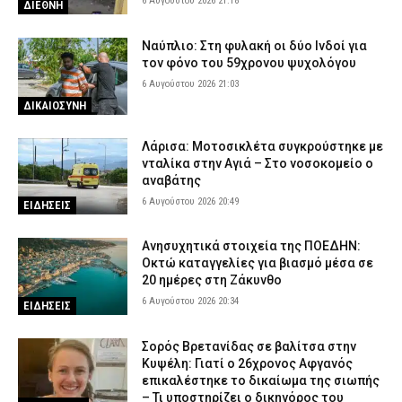
6 Αυγούστου 2026 21:18
ΔΙΕΘΝΗ
Ναύπλιο: Στη φυλακή οι δύο Ινδοί για
τον φόνο του 59χρονου ψυχολόγου
6 Αυγούστου 2026 21:03
ΔΙΚΑΙΟΣΥΝΗ
Λάρισα: Μοτοσικλέτα συγκρούστηκε με
νταλίκα στην Αγιά – Στο νοσοκομείο ο
αναβάτης
6 Αυγούστου 2026 20:49
ΕΙΔΗΣΕΙΣ
Ανησυχητικά στοιχεία της ΠΟΕΔΗΝ:
Οκτώ καταγγελίες για βιασμό μέσα σε
20 ημέρες στη Ζάκυνθο
6 Αυγούστου 2026 20:34
ΕΙΔΗΣΕΙΣ
Σορός Βρετανίδας σε βαλίτσα στην
Κυψέλη: Γιατί ο 26χρονος Αφγανός
επικαλέστηκε το δικαίωμα της σιωπής
– Τι υποστηρίζει ο δικηγόρος του