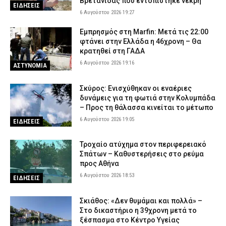
Βρετανίδας που εντοπίστηκε νεκρή
ΕΙΔΗΣΕΙΣ
6 Αυγούστου 2026 19:27
Εμπρησμός στη Marfin: Μετά τις 22:00
φτάνει στην Ελλάδα η 46χρονη – Θα
κρατηθεί στη ΓΑΔΑ
6 Αυγούστου 2026 19:16
ΑΣΤΥΝΟΜΙΑ
Σκύρος: Ενισχύθηκαν οι εναέριες
δυνάμεις για τη φωτιά στην Κολυμπάδα
– Προς τη θάλασσα κινείται το μέτωπο
6 Αυγούστου 2026 19:05
ΕΙΔΗΣΕΙΣ
Τροχαίο ατύχημα στον περιφερειακό
Σπάτων – Καθυστερήσεις στο ρεύμα
προς Αθήνα
6 Αυγούστου 2026 18:53
ΕΙΔΗΣΕΙΣ
Σκιάθος: «Δεν θυμάμαι και πολλά» –
Στο δικαστήριο η 39χρονη μετά το
ξέσπασμα στο Κέντρο Υγείας