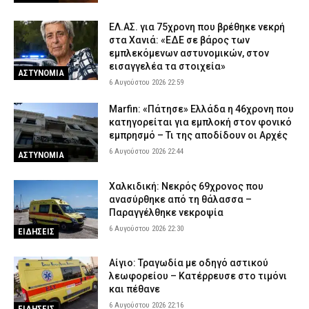
ΕΛ.ΑΣ. για 75χρονη που βρέθηκε νεκρή
στα Χανιά: «ΕΔΕ σε βάρος των
εμπλεκόμενων αστυνομικών, στον
εισαγγελέα τα στοιχεία»
ΑΣΤΥΝΟΜΙΑ
6 Αυγούστου 2026 22:59
Marfin: «Πάτησε» Ελλάδα η 46χρονη που
κατηγορείται για εμπλοκή στον φονικό
εμπρησμό – Τι της αποδίδουν οι Αρχές
6 Αυγούστου 2026 22:44
ΑΣΤΥΝΟΜΙΑ
Χαλκιδική: Νεκρός 69χρονος που
ανασύρθηκε από τη θάλασσα –
Παραγγέλθηκε νεκροψία
6 Αυγούστου 2026 22:30
ΕΙΔΗΣΕΙΣ
Αίγιο: Τραγωδία με οδηγό αστικού
λεωφορείου – Κατέρρευσε στο τιμόνι
και πέθανε
6 Αυγούστου 2026 22:16
ΕΙΔΗΣΕΙΣ