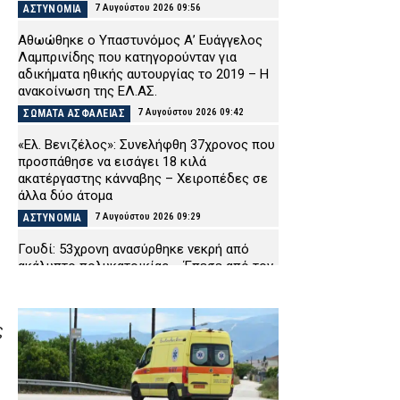
7 Αυγούστου 2026 09:56
ΑΣΤΥΝΟΜΙΑ
Αθωώθηκε ο Υπαστυνόμος Α’ Ευάγγελος
Λαμπρινίδης που κατηγορούνταν για
αδικήματα ηθικής αυτουργίας το 2019 – Η
ανακοίνωση της ΕΛ.ΑΣ.
7 Αυγούστου 2026 09:42
ΣΩΜΑΤΑ ΑΣΦΑΛΕΙΑΣ
«Ελ. Βενιζέλος»: Συνελήφθη 37χρονος που
προσπάθησε να εισάγει 18 κιλά
ακατέργαστης κάνναβης – Χειροπέδες σε
άλλα δύο άτομα
7 Αυγούστου 2026 09:29
ΑΣΤΥΝΟΜΙΑ
Γουδί: 53χρονη ανασύρθηκε νεκρή από
ακάλυπτο πολυκατοικίας – Έπεσε από τον
πέμπτο όροφο
7 Αυγούστου 2026 09:16
ΑΣΤΥΝΟΜΙΑ
ς
Τροχαίο-σοκ στις Σέρρες: ΙΧ
συγκρούστηκε με φορτηγό – Σκοτώθηκαν
δύο άτομα
7 Αυγούστου 2026 09:03
ΕΙΔΗΣΕΙΣ