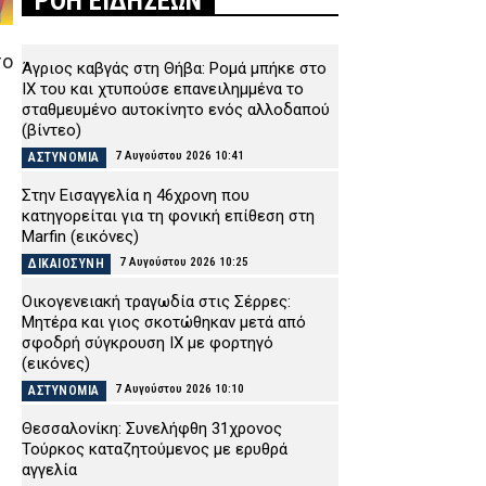
ΡΟΗ ΕΙΔΗΣΕΩΝ
το
Άγριος καβγάς στη Θήβα: Ρομά μπήκε στο
ΙΧ του και χτυπούσε επανειλημμένα το
σταθμευμένο αυτοκίνητο ενός αλλοδαπού
(βίντεο)
7 Αυγούστου 2026 10:41
ΑΣΤΥΝΟΜΙΑ
Στην Εισαγγελία η 46χρονη που
κατηγορείται για τη φονική επίθεση στη
Marfin (εικόνες)
7 Αυγούστου 2026 10:25
ΔΙΚΑΙΟΣΥΝΗ
Οικογενειακή τραγωδία στις Σέρρες:
Μητέρα και γιος σκοτώθηκαν μετά από
σφοδρή σύγκρουση ΙΧ με φορτηγό
(εικόνες)
7 Αυγούστου 2026 10:10
ΑΣΤΥΝΟΜΙΑ
Θεσσαλονίκη: Συνελήφθη 31χρονος
Τούρκος καταζητούμενος με ερυθρά
αγγελία