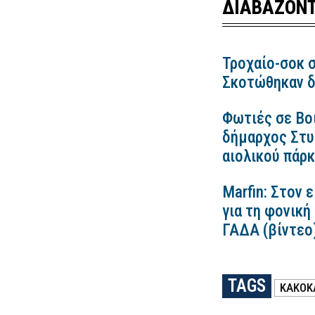
ΔΙΑΒΑΖΟΝΤ
Τροχαίο-σοκ σ
Σκοτώθηκαν δ
Φωτιές σε Βο
δήμαρχος Στυλ
αιολικού πάρ
Marfin: Στον 
για τη φονική
ΓΑΔΑ (βίντεο
TAGS
ΚΑΚΟΚ