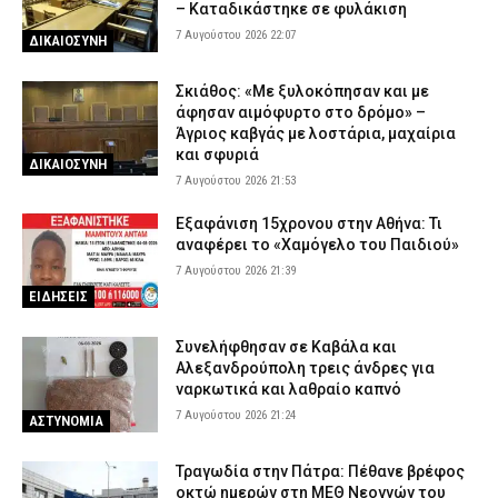
– Καταδικάστηκε σε φυλάκιση
7 Αυγούστου 2026 22:07
ΔΙΚΑΙΟΣΥΝΗ
Σκιάθος: «Με ξυλοκόπησαν και με
άφησαν αιμόφυρτο στο δρόμο» –
Άγριος καβγάς με λοστάρια, μαχαίρια
και σφυριά
ΔΙΚΑΙΟΣΥΝΗ
7 Αυγούστου 2026 21:53
Εξαφάνιση 15χρονου στην Αθήνα: Τι
αναφέρει το «Χαμόγελο του Παιδιού»
7 Αυγούστου 2026 21:39
ΕΙΔΗΣΕΙΣ
Συνελήφθησαν σε Καβάλα και
Αλεξανδρούπολη τρεις άνδρες για
ναρκωτικά και λαθραίο καπνό
7 Αυγούστου 2026 21:24
ΑΣΤΥΝΟΜΙΑ
Τραγωδία στην Πάτρα: Πέθανε βρέφος
οκτώ ημερών στη ΜΕΘ Νεογνών του