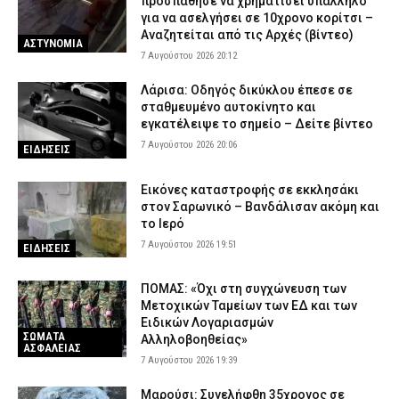
προσπάθησε να χρηματίσει υπάλληλο
για να ασελγήσει σε 10χρονο κορίτσι –
Αναζητείται από τις Αρχές (βίντεο)
ΑΣΤΥΝΟΜΙΑ
7 Αυγούστου 2026 20:12
Λάρισα: Οδηγός δικύκλου έπεσε σε
σταθμευμένο αυτοκίνητο και
εγκατέλειψε το σημείο – Δείτε βίντεο
7 Αυγούστου 2026 20:06
ΕΙΔΗΣΕΙΣ
Εικόνες καταστροφής σε εκκλησάκι
στον Σαρωνικό – Βανδάλισαν ακόμη και
το Ιερό
7 Αυγούστου 2026 19:51
ΕΙΔΗΣΕΙΣ
ΠΟΜΑΣ: «Όχι στη συγχώνευση των
Μετοχικών Ταμείων των ΕΔ και των
Ειδικών Λογαριασμών
ΣΩΜΑΤΑ
Αλληλοβοηθείας»
ΑΣΦΑΛΕΙΑΣ
7 Αυγούστου 2026 19:39
Μαρούσι: Συνελήφθη 35χρονος σε