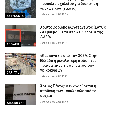
προαύλιο σχολείου για διακίνηση
ναρκωτικών (εικόνα)
7 Αυγούστου 2026 19:26
ΑΣΤΥΝΟΜΙΑ
Χριστοφορίδης Κωνσταντίνος (ΕΑΥΘ):
«41 βαθμοί μέσα στα λεωφορεία της
ΔΑΕΘ»
7 Αυγούστου 2026 19:14
ΑΠΟΨΕΙΣ
«Καμπανάκι» από τον ΟΟΣΑ: Στην
Ελλάδα η μεγαλύτερη πτώση του
πραγματικού εισοδήματος των
νοικοκυριών
CAPITAL
7 Αυγούστου 2026 19:01
Άρειος Πάγος: Δεν ανασύρεται η
υπόθεση των υποκλοπών από το
αρχείο
7 Αυγούστου 2026 18:40
ΔΙΚΑΙΟΣΥΝΗ