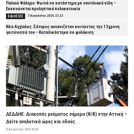
Παλαιό Φάληρο: Φωτιά σε κατάστημα με ναυτιλιακά είδη –
Εκκενώνεται προληπτικά πολυκατοικία
7 Αυγούστου 2026 22:22
ΕΙΔΗΣΕΙΣ
Νέα Αγχίαλος: Σάτυρος αυνανιζόταν κοιτώντας την 13χρονη
γειτόνισσά του – Καταδικάστηκε σε φυλάκιση
7 Αυγούστου 2026 22:07
ΔΙΚΑΙΟΣΥΝΗ
Σκιάθος: «Με ξυλοκόπησαν και με άφησαν αιμόφυρτο στο
δρόμο» – Άγριος καβγάς με λοστάρια, μαχαίρια και σφυριά
7 Αυγούστου 2026 21:53
ΔΙΚΑΙΟΣΥΝΗ
Εξαφάνιση 15χρονου στην Αθήνα: Τι αναφέρει το «Χαμόγελο του
Παιδιού»
7 Αυγούστου 2026 21:39
ΕΙΔΗΣΕΙΣ
Συνελήφθησαν σε Καβάλα και Αλεξανδρούπολη τρεις άνδρες
για ναρκωτικά και λαθραίο καπνό
7 Αυγούστου 2026 21:24
ΑΣΤΥΝΟΜΙΑ
ΔΕΔΔΗΕ: Διακοπές ρεύματος σήμερα (8/8) στην Αττική –
Τραγωδία στην Πάτρα: Πέθανε βρέφος οκτώ ημερών στη ΜΕΘ
Δείτε αναλυτικά ώρες και οδούς
Νεογνών του Νοσοκομείου «Άγιος Ανδρέας»
8 Αυγούστου 2026 04:00
7 Αυγούστου 2026 21:10