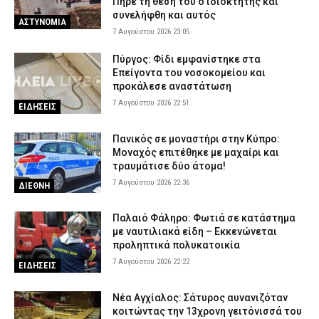
Πήρε τη θέση του ο ιδιοκτήτης και
συνελήφθη και αυτός
ΑΣΤΥΝΟΜΙΑ
7 Αυγούστου 2026 23:05
Πύργος: Φίδι εμφανίστηκε στα
Επείγοντα του νοσοκομείου και
προκάλεσε αναστάτωση
7 Αυγούστου 2026 22:51
ΕΙΔΗΣΕΙΣ
Πανικός σε μοναστήρι στην Κύπρο:
Μοναχός επιτέθηκε με μαχαίρι και
τραυμάτισε δύο άτομα!
7 Αυγούστου 2026 22:36
ΔΙΕΘΝΗ
Παλαιό Φάληρο: Φωτιά σε κατάστημα
με ναυτιλιακά είδη – Εκκενώνεται
προληπτικά πολυκατοικία
7 Αυγούστου 2026 22:22
ΕΙΔΗΣΕΙΣ
Νέα Αγχίαλος: Σάτυρος αυνανιζόταν
κοιτώντας την 13χρονη γειτόνισσά του