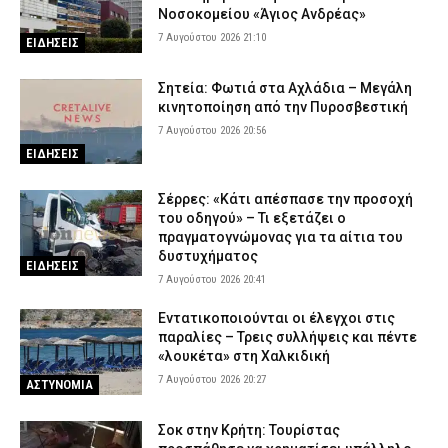
Νοσοκομείου «Άγιος Ανδρέας»
7 Αυγούστου 2026 21:10
ΕΙΔΗΣΕΙΣ
Σητεία: Φωτιά στα Αχλάδια – Μεγάλη
κινητοποίηση από την Πυροσβεστική
7 Αυγούστου 2026 20:56
ΕΙΔΗΣΕΙΣ
Σέρρες: «Κάτι απέσπασε την προσοχή
του οδηγού» – Τι εξετάζει ο
πραγματογνώμονας για τα αίτια του
δυστυχήματος
ΕΙΔΗΣΕΙΣ
7 Αυγούστου 2026 20:41
Εντατικοποιούνται οι έλεγχοι στις
παραλίες – Τρεις συλλήψεις και πέντε
«λουκέτα» στη Χαλκιδική
7 Αυγούστου 2026 20:27
ΑΣΤΥΝΟΜΙΑ
Σοκ στην Κρήτη: Τουρίστας