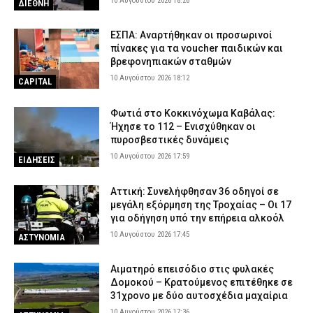
10 Αυγούστου 2026 18:26
ΔΙΕΘΝΗ
ΕΣΠΑ: Αναρτήθηκαν οι προσωρινοί
πίνακες για τα voucher παιδικών και
βρεφονηπιακών σταθμών
10 Αυγούστου 2026 18:12
CAPITAL
Φωτιά στο Κοκκινόχωμα Καβάλας:
Ήχησε το 112 – Ενισχύθηκαν οι
πυροσβεστικές δυνάμεις
10 Αυγούστου 2026 17:59
ΕΙΔΗΣΕΙΣ
Αττική: Συνελήφθησαν 36 οδηγοί σε
μεγάλη εξόρμηση της Τροχαίας – Οι 17
για οδήγηση υπό την επήρεια αλκοόλ
10 Αυγούστου 2026 17:45
ΑΣΤΥΝΟΜΙΑ
Αιματηρό επεισόδιο στις φυλακές
Δομοκού – Κρατούμενος επιτέθηκε σε
31χρονο με δύο αυτοσχέδια μαχαίρια
10 Αυγούστου 2026 17:36