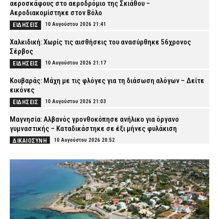
αεροσκάφους στο αεροδρόμιο της Σκιάθου –
Αεροδιακομίστηκε στον Βόλο
10 Αυγούστου 2026 21:41
ΕΙΔΗΣΕΙΣ
Χαλκιδική: Χωρίς τις αισθήσεις του ανασύρθηκε 56χρονος
Σέρβος
10 Αυγούστου 2026 21:17
ΕΙΔΗΣΕΙΣ
Κουβαράς: Μάχη με τις φλόγες για τη διάσωση αλόγων – Δείτε
εικόνες
10 Αυγούστου 2026 21:03
ΕΙΔΗΣΕΙΣ
Μαγνησία: Αλβανός γρονθοκόπησε ανήλικο για όργανο
γυμναστικής – Καταδικάστηκε σε έξι μήνες φυλάκιση
10 Αυγούστου 2026 20:52
ΔΙΚΑΙΟΣΥΝΗ
Εποχικοί πυροσβέστες: Υπεγράφη η αύξηση των ωρών εργασίας
– Πάνω από 3 εκατ. ευρώ η πρόσθετη δαπάνη
10 Αυγούστου 2026 20:39
ΣΩΜΑΤΑ ΑΣΦΑΛΕΙΑΣ
Πόρτο Χέλι: Ιδιοκτήτρια ξενοδοχείου έχασε τη ζωή της έπειτα
από πτώση από τον έκτο όροφο
10 Αυγούστου 2026 20:25
ΕΙΔΗΣΕΙΣ