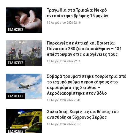
ανταποκρίνονται στην πραγματικότητα»
Τραγωδία στα Τρίκαλα: Νεκρό
10 Αυγούστου 2026 15:15
ΣΩΜΑΤΑ ΑΣΦΑΛΕΙΑΣ
εντοπίστηκε βρέφος 15 μηνών
Σώματα Ασφαλείας: Τα όρια ηλικίας για τη συνταξιοδότηση των
10 Αυγούστου 2026 22:10
ενστόλων, τι ισχύει για τους αξιωματικούς της ΕΛ.ΑΣ – Οι
ΕΙΔΗΣΕΙΣ
προϋποθέσεις
10 Αυγούστου 2026 15:01
ΣΩΜΑΤΑ ΑΣΦΑΛΕΙΑΣ
Πυρκαγιές σε Αττική και Βοιωτία:
Πάνω από 280 ζώα διασώθηκαν – 131
επέστρεψαν στις οικογένειές τους
10 Αυγούστου 2026 22:01
ΕΙΔΗΣΕΙΣ
Σοβαρά τραυματίστηκε τουρίστρια από
το ισχυρό ρεύμα αεροσκάφους στο
αεροδρόμιο της Σκιάθου –
Αεροδιακομίστηκε στον Βόλο
ΕΙΔΗΣΕΙΣ
10 Αυγούστου 2026 21:41
Χαλκιδική: Χωρίς τις αισθήσεις του
ανασύρθηκε 56χρονος Σέρβος
10 Αυγούστου 2026 21:17
ΕΙΔΗΣΕΙΣ