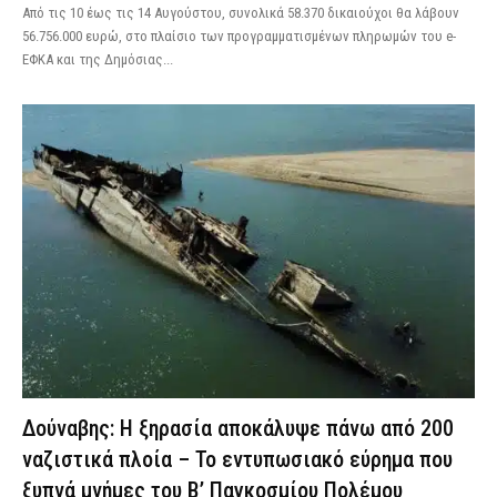
Από τις 10 έως τις 14 Αυγούστου, συνολικά 58.370 δικαιούχοι θα λάβουν
56.756.000 ευρώ, στο πλαίσιο των προγραμματισμένων πληρωμών του e-
ΕΦΚΑ και της Δημόσιας...
Δούναβης: Η ξηρασία αποκάλυψε πάνω από 200
ναζιστικά πλοία – Το εντυπωσιακό εύρημα που
ξυπνά μνήμες του Β’ Παγκοσμίου Πολέμου