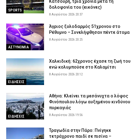
Κατσουρή, τρία χρόνια μετά τη
δολοφονία του (εικόνες)
SPORTS
8 Αυγούστου 2026 20:37
Άγριος ξυλοδαρμός 51χρονου στο
Ρέθυμνο – Συνελήφθησαν πέντε άτομα
8 Αυγούστου 2026 20:25
ΑΣΤΥΝΟΜΙΑ
Χαλκιδική: 62χρονος έχασε τη ζωή του
ενώ κολυμπούσε στο Καλαμίτσι
8 Αυγούστου 2026 20:12
ΕΙΔΗΣΕΙΣ
Αθήνα: Κλείνει τα μεσάνυχτα ο λόφος
Φινόπουλου λόγω αυξημένου κινδύνου
πυρκαγιάς
8 Αυγούστου 2026 19:56
ΕΙΔΗΣΕΙΣ
Τραγωδία στην Πάρο: Πνίγηκε
τετράχρονο παιδί σε πισίνα –