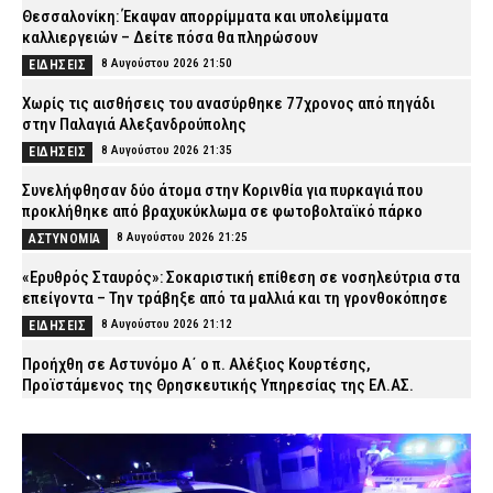
Θεσσαλονίκη: Έκαψαν απορρίμματα και υπολείμματα
καλλιεργειών – Δείτε πόσα θα πληρώσουν
8 Αυγούστου 2026 21:50
ΕΙΔΗΣΕΙΣ
Χωρίς τις αισθήσεις του ανασύρθηκε 77χρονος από πηγάδι
στην Παλαγιά Αλεξανδρούπολης
8 Αυγούστου 2026 21:35
ΕΙΔΗΣΕΙΣ
Συνελήφθησαν δύο άτομα στην Κορινθία για πυρκαγιά που
προκλήθηκε από βραχυκύκλωμα σε φωτοβολταϊκό πάρκο
8 Αυγούστου 2026 21:25
ΑΣΤΥΝΟΜΙΑ
«Ερυθρός Σταυρός»: Σοκαριστική επίθεση σε νοσηλεύτρια στα
επείγοντα – Την τράβηξε από τα μαλλιά και τη γρονθοκόπησε
8 Αυγούστου 2026 21:12
ΕΙΔΗΣΕΙΣ
Προήχθη σε Αστυνόμο Α΄ ο π. Αλέξιος Κουρτέσης,
Προϊστάμενος της Θρησκευτικής Υπηρεσίας της ΕΛ.ΑΣ.
8 Αυγούστου 2026 20:55
ΣΩΜΑΤΑ ΑΣΦΑΛΕΙΑΣ
Νέα Φιλαδέλφεια: ΑΕΚ και Athens Kallithea τίμησαν τη μνήμη του
Μιχάλη Κατσουρή, τρία χρόνια μετά τη δολοφονία του (εικόνες)