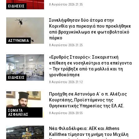
8 Αυγούστου 2026 21:35
ΕΙΔΗΣΕΙΣ
Συνελήφθησαν δύο άτομα στην
Κορινθία για πυρκαγιά που προκλήθηκε
από βραχυκύκλωμα σε φωτοβολταϊκό
πάρκο
ΑΣΤΥΝΟΜΙΑ
8 Αυγούστου 2026 21:25
«Ερυθρός Σταυρός»: Σοκαριστική
επίθεση σε νοσηλεύτρια στα επείγοντα
– Την τράβηξε από τα μαλλιά και τη
γρονθοκόπησε
ΕΙΔΗΣΕΙΣ
8 Αυγούστου 2026 21:12
Προήχθη σε Αστυνόμο Α΄ ο π. Αλέξιος
Κουρτέσης, Προϊστάμενος της
Θρησκευτικής Υπηρεσίας της ΕΛ.ΑΣ.
ΣΩΜΑΤΑ
8 Αυγούστου 2026 20:55
ΑΣΦΑΛΕΙΑΣ
Νέα Φιλαδέλφεια: ΑΕΚ και Athens
Kallithea τίμησαν τη μνήμη του Μιχάλη