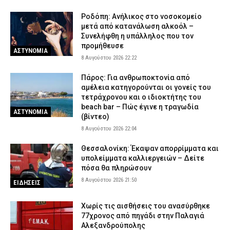
πιστέψουμε ότι το έκανε» λέει το ζευγάρι που είχε φιλοξενήσει
τον 26χρονο Αφγανό
Ροδόπη: Ανήλικος στο νοσοκομείο
8 Αυγούστου 2026 14:51
ΑΣΤΥΝΟΜΙΑ
μετά από κατανάλωση αλκοόλ –
Συνελήφθη η υπάλληλος που τον
Συνελήφθη μέλος της ρωσόφωνης μαφίας στο Παλαιό Φάληρο –
προμήθευσε
ΑΣΤΥΝΟΜΙΑ
Εμπλέκεται σε εκβιασμούς και ξυλοδαρμούς επιχειρηματιών
8 Αυγούστου 2026 22:22
8 Αυγούστου 2026 14:33
ΑΣΤΥΝΟΜΙΑ
Πάρος: Για ανθρωποκτονία από
Έβρος: Αστυνομικοί τσάκωσαν αλλοδαπούς διακινητές που
αμέλεια κατηγορούνται οι γονείς του
μετέφεραν 12 παράνομους μετανάστες
τετράχρονου και ο ιδιοκτήτης του
8 Αυγούστου 2026 14:18
beach bar – Πώς έγινε η τραγωδία
ΑΣΤΥΝΟΜΙΑ
ΑΣΤΥΝΟΜΙΑ
(βίντεο)
8 Αυγούστου 2026 22:04
Θεσσαλονίκη: Έκαψαν απορρίμματα και
υπολείμματα καλλιεργειών – Δείτε
πόσα θα πληρώσουν
8 Αυγούστου 2026 21:50
ΕΙΔΗΣΕΙΣ
Χωρίς τις αισθήσεις του ανασύρθηκε
77χρονος από πηγάδι στην Παλαγιά
Αλεξανδρούπολης