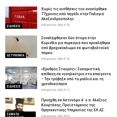
Χωρίς τις αισθήσεις του ανασύρθηκε
77χρονος από πηγάδι στην Παλαγιά
Αλεξανδρούπολης
8 Αυγούστου 2026 21:35
ΕΙΔΗΣΕΙΣ
Συνελήφθησαν δύο άτομα στην
Κορινθία για πυρκαγιά που προκλήθηκε
από βραχυκύκλωμα σε φωτοβολταϊκό
πάρκο
ΑΣΤΥΝΟΜΙΑ
8 Αυγούστου 2026 21:25
«Ερυθρός Σταυρός»: Σοκαριστική
επίθεση σε νοσηλεύτρια στα επείγοντα
– Την τράβηξε από τα μαλλιά και τη
γρονθοκόπησε
ΕΙΔΗΣΕΙΣ
8 Αυγούστου 2026 21:12
Προήχθη σε Αστυνόμο Α΄ ο π. Αλέξιος
Κουρτέσης, Προϊστάμενος της
Θρησκευτικής Υπηρεσίας της ΕΛ.ΑΣ.
ΣΩΜΑΤΑ
8 Αυγούστου 2026 20:55