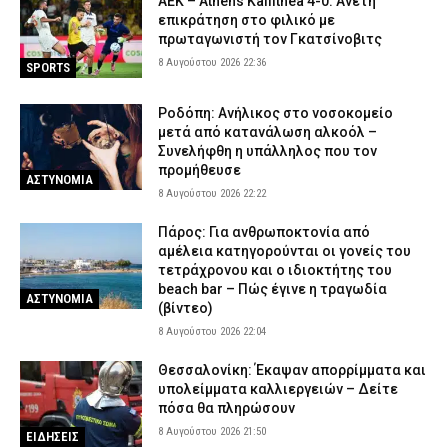
ΑΕΚ – Athens Kallithea 4-0: Άνετη
επικράτηση στο φιλικό με
πρωταγωνιστή τον Γκατσίνοβιτς
8 Αυγούστου 2026 22:36
SPORTS
Ροδόπη: Ανήλικος στο νοσοκομείο
μετά από κατανάλωση αλκοόλ –
Συνελήφθη η υπάλληλος που τον
προμήθευσε
ΑΣΤΥΝΟΜΙΑ
8 Αυγούστου 2026 22:22
Πάρος: Για ανθρωποκτονία από
αμέλεια κατηγορούνται οι γονείς του
τετράχρονου και ο ιδιοκτήτης του
beach bar – Πώς έγινε η τραγωδία
ΑΣΤΥΝΟΜΙΑ
(βίντεο)
8 Αυγούστου 2026 22:04
Θεσσαλονίκη: Έκαψαν απορρίμματα και
υπολείμματα καλλιεργειών – Δείτε
πόσα θα πληρώσουν
8 Αυγούστου 2026 21:50
ΕΙΔΗΣΕΙΣ