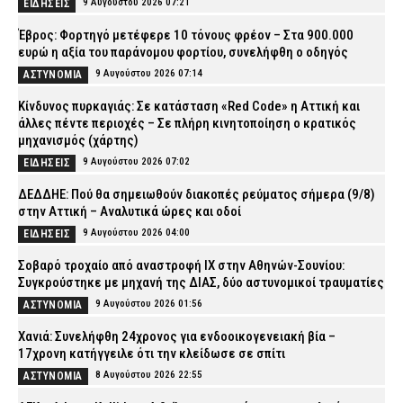
9 Αυγούστου 2026 07:21
ΕΙΔΗΣΕΙΣ
Έβρος: Φορτηγό μετέφερε 10 τόνους φρέον – Στα 900.000
ευρώ η αξία του παράνομου φορτίου, συνελήφθη ο οδηγός
9 Αυγούστου 2026 07:14
ΑΣΤΥΝΟΜΙΑ
Κίνδυνος πυρκαγιάς: Σε κατάσταση «Red Code» η Αττική και
άλλες πέντε περιοχές – Σε πλήρη κινητοποίηση ο κρατικός
μηχανισμός (χάρτης)
9 Αυγούστου 2026 07:02
ΕΙΔΗΣΕΙΣ
ΔΕΔΔΗΕ: Πού θα σημειωθούν διακοπές ρεύματος σήμερα (9/8)
στην Αττική – Αναλυτικά ώρες και οδοί
9 Αυγούστου 2026 04:00
ΕΙΔΗΣΕΙΣ
Σοβαρό τροχαίο από αναστροφή ΙΧ στην Αθηνών-Σουνίου:
Συγκρούστηκε με μηχανή της ΔΙΑΣ, δύο αστυνομικοί τραυματίες
9 Αυγούστου 2026 01:56
ΑΣΤΥΝΟΜΙΑ
Χανιά: Συνελήφθη 24χρονος για ενδοοικογενειακή βία –
17χρονη κατήγγειλε ότι την κλείδωσε σε σπίτι
8 Αυγούστου 2026 22:55
ΑΣΤΥΝΟΜΙΑ