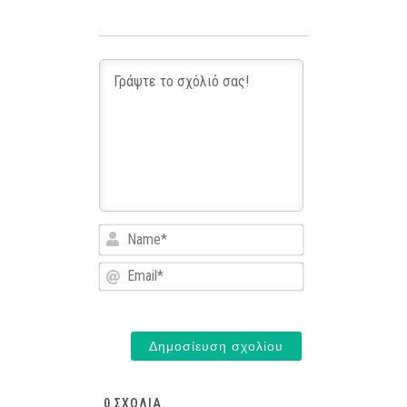
Name*
Email*
0
ΣΧΌΛΙΑ