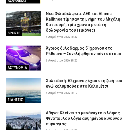
ΑΣΦΑΛΕΙΑΣ
Νέα Φιλαδέλφεια: ΑΕΚ και Athens
Kallithea τίμησαν τη μνήμη του Μιχάλη
Κατσουρή, τρία χρόνια μετά τη
δολοφονία του (εικόνες)
SPORTS
8 Αυγούστου 2026 20:37
Άγριος ξυλοδαρμός 51χρονου στο
Ρέθυμνο – Συνελήφθησαν πέντε άτομα
8 Αυγούστου 2026 20:25
ΑΣΤΥΝΟΜΙΑ
Χαλκιδική: 62χρονος έχασε τη ζωή του
ενώ κολυμπούσε στο Καλαμίτσι
8 Αυγούστου 2026 20:12
ΕΙΔΗΣΕΙΣ
Αθήνα: Κλείνει τα μεσάνυχτα ο λόφος
Φινόπουλου λόγω αυξημένου κινδύνου
πυρκαγιάς