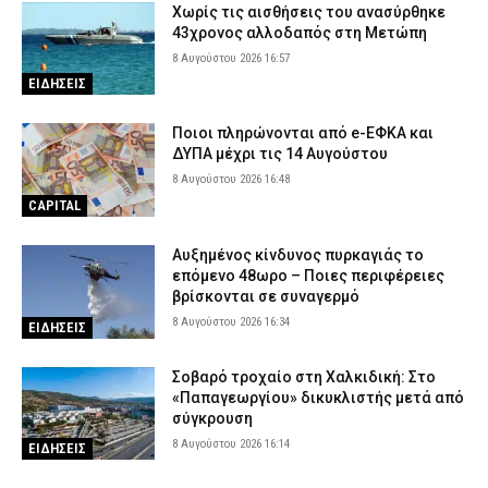
Χωρίς τις αισθήσεις του ανασύρθηκε
43χρονος αλλοδαπός στη Μετώπη
8 Αυγούστου 2026 16:57
ΕΙΔΗΣΕΙΣ
Ποιοι πληρώνονται από e-ΕΦΚΑ και
ΔΥΠΑ μέχρι τις 14 Αυγούστου
8 Αυγούστου 2026 16:48
CAPITAL
Αυξημένος κίνδυνος πυρκαγιάς το
επόμενο 48ωρο – Ποιες περιφέρειες
βρίσκονται σε συναγερμό
8 Αυγούστου 2026 16:34
ΕΙΔΗΣΕΙΣ
Σοβαρό τροχαίο στη Χαλκιδική: Στο
«Παπαγεωργίου» δικυκλιστής μετά από
σύγκρουση
8 Αυγούστου 2026 16:14
ΕΙΔΗΣΕΙΣ