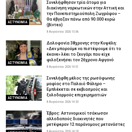
Συνελήφθησαν τρία άτομα για
διακίνηση ναρκωτικών στην Αττική και
την Πανεπιστημιούπολη Ζωγράφου –
Θα έβγαζαν πάνω από 90.000 ευρώ
ΑΣΤΥΝΟΜΙΑ
(βίντεο)
8 Αυγούστου 2026 15:06
Δολοφονία 38χρονης στην Κυψέλη:
«Δεν μπορούμε να πιστέψουμε ότι το
έκανε» λέει το ζευγάρι που είχε
φιλοξενήσει τον 26χρονο Αφγανό
ΑΣΤΥΝΟΜΙΑ
8 Αυγούστου 2026 14:51
Συνελήφθη μέλος της ρωσόφωνης
μαφίας στο Παλαιό Φάληρο –
Εμπλέκεται σε εκβιασμούς και
ξυλοδαρμούς επιχειρηματιών
ΑΣΤΥΝΟΜΙΑ
8 Αυγούστου 2026 14:33
Έβρος: Αστυνομικοί τσάκωσαν
αλλοδαπούς διακινητές που
μετέφεραν 12 παράνομους μετανάστες
8 Αυγούστου 2026 14:18