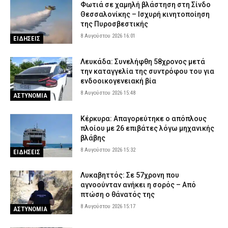
Φωτιά σε χαμηλή βλάστηση στη Σίνδο
Θεσσαλονίκης – Ισχυρή κινητοποίηση
της Πυροσβεστικής
8 Αυγούστου 2026 16:01
ΕΙΔΗΣΕΙΣ
Λευκάδα: Συνελήφθη 58χρονος μετά
την καταγγελία της συντρόφου του για
ενδοοικογενειακή βία
8 Αυγούστου 2026 15:48
ΑΣΤΥΝΟΜΙΑ
Κέρκυρα: Απαγορεύτηκε ο απόπλους
πλοίου με 26 επιβάτες λόγω μηχανικής
βλάβης
8 Αυγούστου 2026 15:32
ΕΙΔΗΣΕΙΣ
Λυκαβηττός: Σε 57χρονη που
αγνοούνταν ανήκει η σορός – Από
πτώση ο θάνατός της
8 Αυγούστου 2026 15:17
ΑΣΤΥΝΟΜΙΑ