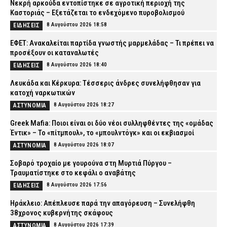
Νεκρή αρκούδα εντοπίστηκε σε αγροτική περιοχή της
Καστοριάς – Εξετάζεται το ενδεχόμενο πυροβολισμού
8 Αυγούστου 2026 18:58
ΕΙΔΗΣΕΙΣ
ΕΦΕΤ: Ανακαλείται παρτίδα γνωστής μαρμελάδας – Τι πρέπει να
προσέξουν οι καταναλωτές
8 Αυγούστου 2026 18:40
ΕΙΔΗΣΕΙΣ
Λευκάδα και Κέρκυρα: Τέσσερις άνδρες συνελήφθησαν για
κατοχή ναρκωτικών
8 Αυγούστου 2026 18:27
ΑΣΤΥΝΟΜΙΑ
Greek Mafia: Ποιοι είναι οι δύο νέοι συλληφθέντες της «ομάδας
Έντικ» – Το «πίτμπουλ», το «μπουλντόγκ» και οι εκβιασμοί
8 Αυγούστου 2026 18:07
ΑΣΤΥΝΟΜΙΑ
Σοβαρό τροχαίο με γουρούνα στη Μυρτιά Πύργου –
Τραυματίστηκε στο κεφάλι ο αναβάτης
8 Αυγούστου 2026 17:56
ΕΙΔΗΣΕΙΣ
Ηράκλειο: Απέπλευσε παρά την απαγόρευση – Συνελήφθη
38χρονος κυβερνήτης σκάφους
8 Αυγούστου 2026 17:39
ΑΣΤΥΝΟΜΙΑ