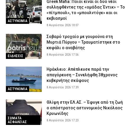
Greek Mafia: Ποιοι είναι οι δύο νέοι
8 Αυγούστου 2026 11:02
ΣΩΜΑΤΑ ΑΣΦΑΛΕΙΑΣ
συλληφθέντες της «ομάδας Έντικ» – Το
«Τουρισμός για Όλους»: Ποιοι μπορούν να κάνουν αιτήσεις
«πίτμπουλ», το «μπουλντόγκ» και οι
σήμερα – Οι δικαιούχοι και τα κριτήρια
εκβιασμοί
ΑΣΤΥΝΟΜΙΑ
8 Αυγούστου 2026 10:49
8 Αυγούστου 2026 18:07
CAPITAL
Σοβαρό τροχαίο με γουρούνα στη
Μυρτιά Πύργου – Τραυματίστηκε στο
κεφάλι ο αναβάτης
8 Αυγούστου 2026 17:56
ΕΙΔΗΣΕΙΣ
Ηράκλειο: Απέπλευσε παρά την
απαγόρευση – Συνελήφθη 38χρονος
κυβερνήτης σκάφους
8 Αυγούστου 2026 17:39
ΑΣΤΥΝΟΜΙΑ
Θλίψη στην ΕΛ.ΑΣ. – Έφυγε από τη ζωή
ο απόστρατος αστυνομικός Νικόλαος
Κρυωνίδης
ΣΩΜΑΤΑ
8 Αυγούστου 2026 17:23
ΑΣΦΑΛΕΙΑΣ