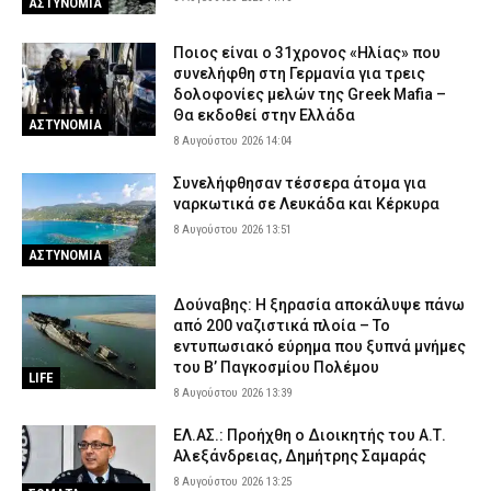
ΑΣΤΥΝΟΜΙΑ
Ποιος είναι ο 31χρονος «Ηλίας» που
συνελήφθη στη Γερμανία για τρεις
δολοφονίες μελών της Greek Mafia –
Θα εκδοθεί στην Ελλάδα
ΑΣΤΥΝΟΜΙΑ
8 Αυγούστου 2026 14:04
Συνελήφθησαν τέσσερα άτομα για
ναρκωτικά σε Λευκάδα και Κέρκυρα
8 Αυγούστου 2026 13:51
ΑΣΤΥΝΟΜΙΑ
Δούναβης: Η ξηρασία αποκάλυψε πάνω
από 200 ναζιστικά πλοία – Το
εντυπωσιακό εύρημα που ξυπνά μνήμες
του Β’ Παγκοσμίου Πολέμου
LIFE
8 Αυγούστου 2026 13:39
ΕΛ.ΑΣ.: Προήχθη ο Διοικητής του Α.Τ.
Αλεξάνδρειας, Δημήτρης Σαμαράς
8 Αυγούστου 2026 13:25