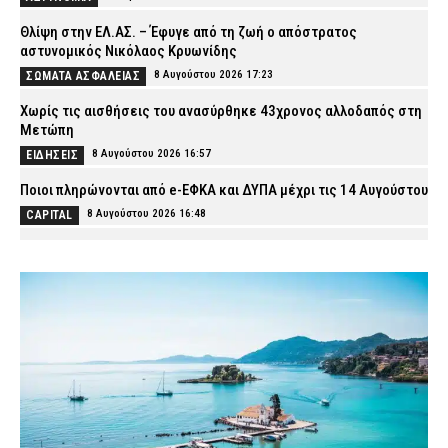
Θλίψη στην ΕΛ.ΑΣ. – Έφυγε από τη ζωή ο απόστρατος
αστυνομικός Νικόλαος Κρυωνίδης
8 Αυγούστου 2026 17:23
ΣΩΜΑΤΑ ΑΣΦΑΛΕΙΑΣ
Χωρίς τις αισθήσεις του ανασύρθηκε 43χρονος αλλοδαπός στη
Μετώπη
8 Αυγούστου 2026 16:57
ΕΙΔΗΣΕΙΣ
Ποιοι πληρώνονται από e-ΕΦΚΑ και ΔΥΠΑ μέχρι τις 14 Αυγούστου
8 Αυγούστου 2026 16:48
CAPITAL
Αυξημένος κίνδυνος πυρκαγιάς το επόμενο 48ωρο – Ποιες
περιφέρειες βρίσκονται σε συναγερμό
8 Αυγούστου 2026 16:34
ΕΙΔΗΣΕΙΣ
Σοβαρό τροχαίο στη Χαλκιδική: Στο «Παπαγεωργίου»
δικυκλιστής μετά από σύγκρουση
8 Αυγούστου 2026 16:14
ΕΙΔΗΣΕΙΣ
Φωτιά σε χαμηλή βλάστηση στη Σίνδο Θεσσαλονίκης – Ισχυρή
κινητοποίηση της Πυροσβεστικής