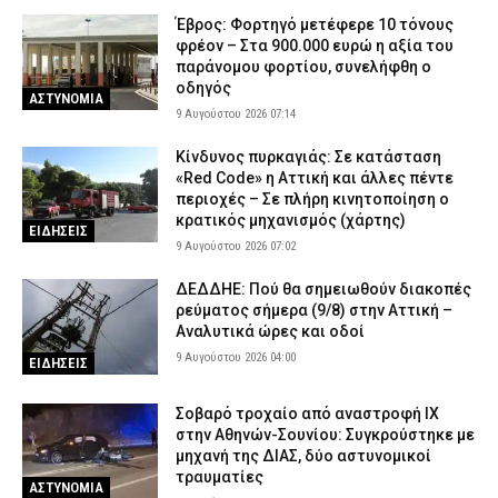
Έβρος: Φορτηγό μετέφερε 10 τόνους
φρέον – Στα 900.000 ευρώ η αξία του
παράνομου φορτίου, συνελήφθη ο
οδηγός
ΑΣΤΥΝΟΜΙΑ
9 Αυγούστου 2026 07:14
Κίνδυνος πυρκαγιάς: Σε κατάσταση
«Red Code» η Αττική και άλλες πέντε
περιοχές – Σε πλήρη κινητοποίηση ο
κρατικός μηχανισμός (χάρτης)
ΕΙΔΗΣΕΙΣ
9 Αυγούστου 2026 07:02
ΔΕΔΔΗΕ: Πού θα σημειωθούν διακοπές
ρεύματος σήμερα (9/8) στην Αττική –
Αναλυτικά ώρες και οδοί
9 Αυγούστου 2026 04:00
ΕΙΔΗΣΕΙΣ
Σοβαρό τροχαίο από αναστροφή ΙΧ
στην Αθηνών-Σουνίου: Συγκρούστηκε με
μηχανή της ΔΙΑΣ, δύο αστυνομικοί
τραυματίες
ΑΣΤΥΝΟΜΙΑ