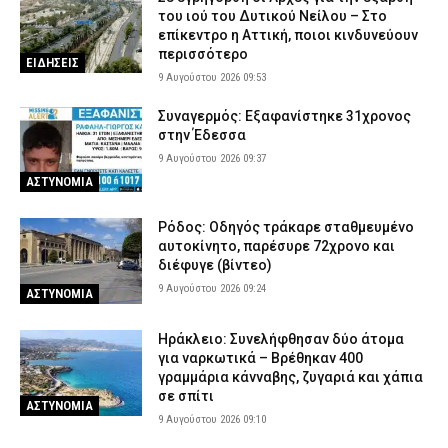
8 Αυγούστου 2026 19:32
ΑΣΤΥΝΟΜΙΑ
του ιού του Δυτικού Νείλου – Στο
επίκεντρο η Αττική, ποιοι κινδυνεύουν
Συναγερμός για φωτιά στη Μικρή Βίγλα Νάξου – Σηκώθηκε
περισσότερο
ελικόπτερο
ΕΙΔΗΣΕΙΣ
9 Αυγούστου 2026 09:53
8 Αυγούστου 2026 19:27
ΕΙΔΗΣΕΙΣ
Συναγερμός: Εξαφανίστηκε 31χρονος
Φωτιά στην Αττικοβοιωτία: Πώς οργανώθηκε η επιχείρηση
στην Έδεσσα
διάσωσης και εκκένωσης πολιτών
9 Αυγούστου 2026 09:37
8 Αυγούστου 2026 19:11
ΕΙΔΗΣΕΙΣ
ΑΣΤΥΝΟΜΙΑ
Νεκρή αρκούδα εντοπίστηκε σε αγροτική περιοχή της
Καστοριάς – Εξετάζεται το ενδεχόμενο πυροβολισμού
Ρόδος: Οδηγός τράκαρε σταθμευμένο
8 Αυγούστου 2026 18:58
ΕΙΔΗΣΕΙΣ
αυτοκίνητο, παρέσυρε 72χρονο και
διέφυγε (βίντεο)
ΕΦΕΤ: Ανακαλείται παρτίδα γνωστής μαρμελάδας – Τι πρέπει να
9 Αυγούστου 2026 09:24
ΑΣΤΥΝΟΜΙΑ
προσέξουν οι καταναλωτές
8 Αυγούστου 2026 18:40
ΕΙΔΗΣΕΙΣ
Ηράκλειο: Συνελήφθησαν δύο άτομα
για ναρκωτικά – Βρέθηκαν 400
γραμμάρια κάνναβης, ζυγαριά και χάπια
σε σπίτι
ΑΣΤΥΝΟΜΙΑ
9 Αυγούστου 2026 09:10