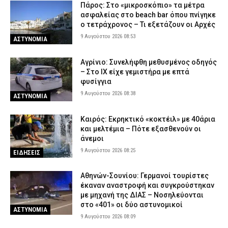
Πάρος: Στο «μικροσκόπιο» τα μέτρα
ασφαλείας στο beach bar όπου πνίγηκε
ο τετράχρονος – Τι εξετάζουν οι Αρχές
9 Αυγούστου 2026 08:53
ΑΣΤΥΝΟΜΙΑ
Αγρίνιο: Συνελήφθη μεθυσμένος οδηγός
– Στο ΙΧ είχε γεμιστήρα με επτά
φυσίγγια
9 Αυγούστου 2026 08:38
ΑΣΤΥΝΟΜΙΑ
Καιρός: Eκρηκτικό «κοκτέιλ» με 40άρια
και μελτέμια – Πότε εξασθενούν οι
άνεμοι
9 Αυγούστου 2026 08:25
ΕΙΔΗΣΕΙΣ
Αθηνών-Σουνίου: Γερμανοί τουρίστες
έκαναν αναστροφή και συγκρούστηκαν
με μηχανή της ΔΙΑΣ – Νοσηλεύονται
στο «401» οι δύο αστυνομικοί
ΑΣΤΥΝΟΜΙΑ
9 Αυγούστου 2026 08:09