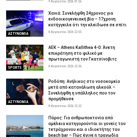
9 Αυγούστου 2026 01:56
Χανιά: Συνελήφθη 24χρονος για
ενδοοικογενειακή βία – 17χρονη
κατήγγειλε ότι την κλείδωσε σε σπίτι
8 Αυγούστου 2026 22:55
ΑΣΤΥΝΟΜΙΑ
ΑΕΚ – Athens Kallithea 4-0: Άνετη
επικράτηση στο φιλικό με
πρωταγωνιστή τον Γκατσίνοβιτς
8 Αυγούστου 2026 22:36
SPORTS
Ροδόπη: Ανήλικος στο νοσοκομείο
μετά από κατανάλωση αλκοόλ –
Συνελήφθη η υπάλληλος που τον
προμήθευσε
ΑΣΤΥΝΟΜΙΑ
8 Αυγούστου 2026 22:22
Πάρος: Για ανθρωποκτονία από
αμέλεια κατηγορούνται οι γονείς του
τετράχρονου και ο ιδιοκτήτης του
beach bar – Πώς έγινε η τραγωδία