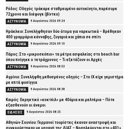
Ρόδος: Οδηγός τράκαρε σταθμευμένο αυτοκίνητο, παρέσυρε
72χρονο και διέφυγε (βίντεο)
9 Αυγούστου 2026 09:24
ΑΣΤΥΝΟΜΙΑ
Ηράκλειο: Συνελήφθησαν δύο άτομα για ναρκωτικά – Βρέθηκαν
400 γραμμάρια κάνναβης, ζυγαριά και χάπια σε σπίτι
9 Αυγούστου 2026 09:10
ΑΣΤΥΝΟΜΙΑ
Πάρος: Στο «μικροσκόπιο» τα μέτρα ασφαλείας στο beach bar
όπου πνίγηκε ο τετράχρονος – Τι εξετάζουν οι Αρχές
9 Αυγούστου 2026 08:53
ΑΣΤΥΝΟΜΙΑ
Αγρίνιο: Συνελήφθη μεθυσμένος οδηγός – Στο ΙΧ είχε γεμιστήρα
με επτά φυσίγγια
9 Αυγούστου 2026 08:38
ΑΣΤΥΝΟΜΙΑ
Καιρός: Eκρηκτικό «κοκτέιλ» με 40άρια και μελτέμια – Πότε
εξασθενούν οι άνεμοι
9 Αυγούστου 2026 08:25
ΕΙΔΗΣΕΙΣ
Αθηνών-Σουνίου: Γερμανοί τουρίστες έκαναν αναστροφή και
συγκρούστηκαν με μηχανή της ΔΙΑΣ – Νοσηλεύονται στο «401»