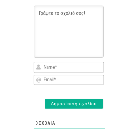
Name*
Email*
0
ΣΧΌΛΙΑ