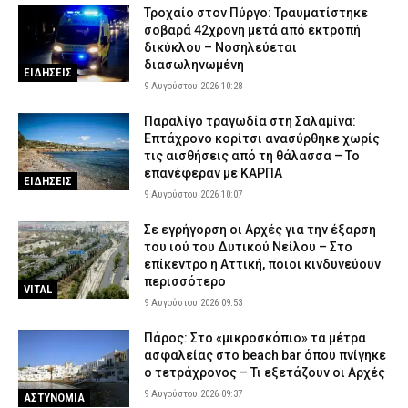
Τροχαίο στον Πύργο: Τραυματίστηκε
σοβαρά 42χρονη μετά από εκτροπή
δικύκλου – Νοσηλεύεται
διασωληνωμένη
ΕΙΔΗΣΕΙΣ
9 Αυγούστου 2026 10:28
Παραλίγο τραγωδία στη Σαλαμίνα:
Επτάχρονο κορίτσι ανασύρθηκε χωρίς
τις αισθήσεις από τη θάλασσα – Το
επανέφεραν με ΚΑΡΠΑ
ΕΙΔΗΣΕΙΣ
9 Αυγούστου 2026 10:07
Σε εγρήγορση οι Αρχές για την έξαρση
του ιού του Δυτικού Νείλου – Στο
επίκεντρο η Αττική, ποιοι κινδυνεύουν
περισσότερο
VITAL
9 Αυγούστου 2026 09:53
Πάρος: Στο «μικροσκόπιο» τα μέτρα
ασφαλείας στο beach bar όπου πνίγηκε
ο τετράχρονος – Τι εξετάζουν οι Αρχές
9 Αυγούστου 2026 09:37
ΑΣΤΥΝΟΜΙΑ