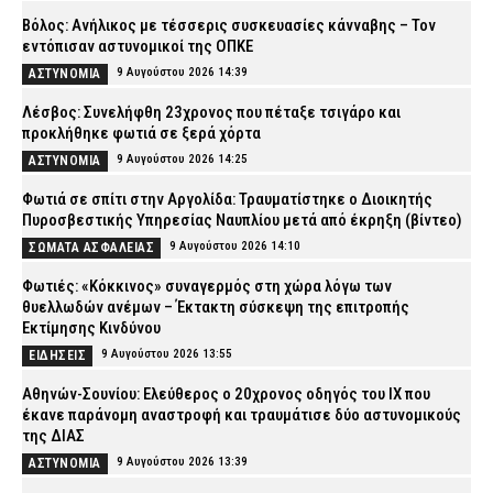
Βόλος: Ανήλικος με τέσσερις συσκευασίες κάνναβης – Τον
εντόπισαν αστυνομικοί της ΟΠΚΕ
9 Αυγούστου 2026 14:39
ΑΣΤΥΝΟΜΙΑ
Λέσβος: Συνελήφθη 23χρονος που πέταξε τσιγάρο και
προκλήθηκε φωτιά σε ξερά χόρτα
9 Αυγούστου 2026 14:25
ΑΣΤΥΝΟΜΙΑ
Φωτιά σε σπίτι στην Αργολίδα: Τραυματίστηκε o Διοικητής
Πυροσβεστικής Υπηρεσίας Ναυπλίου μετά από έκρηξη (βίντεο)
9 Αυγούστου 2026 14:10
ΣΩΜΑΤΑ ΑΣΦΑΛΕΙΑΣ
Φωτιές: «Κόκκινος» συναγερμός στη χώρα λόγω των
θυελλωδών ανέμων – Έκτακτη σύσκεψη της επιτροπής
Εκτίμησης Κινδύνου
9 Αυγούστου 2026 13:55
ΕΙΔΗΣΕΙΣ
Αθηνών-Σουνίου: Ελεύθερος ο 20χρονος οδηγός του ΙΧ που
έκανε παράνομη αναστροφή και τραυμάτισε δύο αστυνομικούς
της ΔΙΑΣ
9 Αυγούστου 2026 13:39
ΑΣΤΥΝΟΜΙΑ