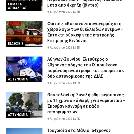
ΣΩΜΑΤΑ
Κίνδυνος πυρκαγιάς: Σε κατάσταση «Red Code» η Αττική και
μετά από έκρηξη (βίντεο)
ΑΣΦΑΛΕΙΑΣ
άλλες πέντε περιοχές – Σε πλήρη κινητοποίηση ο κρατικός
9 Αυγούστου 2026 14:10
μηχανισμός (χάρτης)
Φωτιές: «Κόκκινος» συναγερμός στη
9 Αυγούστου 2026 07:02
ΕΙΔΗΣΕΙΣ
χώρα λόγω των θυελλωδών ανέμων –
Έκτακτη σύσκεψη της επιτροπής
Εκτίμησης Κινδύνου
ΕΙΔΗΣΕΙΣ
9 Αυγούστου 2026 13:55
Αθηνών-Σουνίου: Ελεύθερος ο
20χρονος οδηγός του ΙΧ που έκανε
παράνομη αναστροφή και τραυμάτισε
δύο αστυνομικούς της ΔΙΑΣ
ΑΣΤΥΝΟΜΙΑ
9 Αυγούστου 2026 13:39
Θεσσαλονίκη: Συνελήφθη φυγόποινος
με 11 χρόνια κάθειρξη για ναρκωτικά –
Έκρυβαν κάνναβη σε κάδο
απορριμμάτων
ΑΣΤΥΝΟΜΙΑ
9 Αυγούστου 2026 13:25
Τραγωδία στα Μάλια: 64χρονος