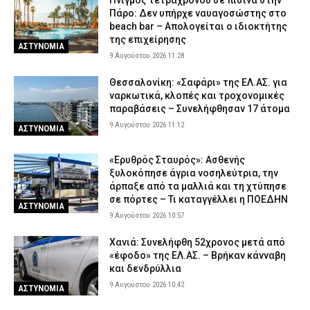
Πνιγμός τετράχρονου σε πισίνα στην
Πάρο: Δεν υπήρχε ναυαγοσώστης στο
beach bar – Απολογείται ο ιδιοκτήτης
της επιχείρησης
ΑΣΤΥΝΟΜΙΑ
9 Αυγούστου 2026 11:28
Θεσσαλονίκη: «Σαφάρι» της ΕΛ.ΑΣ. για
ναρκωτικά, κλοπές και τροχονομικές
παραβάσεις – Συνελήφθησαν 17 άτομα
9 Αυγούστου 2026 11:12
ΑΣΤΥΝΟΜΙΑ
«Ερυθρός Σταυρός»: Ασθενής
ξυλοκόπησε άγρια νοσηλεύτρια, την
άρπαξε από τα μαλλιά και τη χτύπησε
σε πόρτες – Τι καταγγέλλει η ΠΟΕΔΗΝ
ΑΣΤΥΝΟΜΙΑ
9 Αυγούστου 2026 10:57
Χανιά: Συνελήφθη 52χρονος μετά από
«έφοδο» της ΕΛ.ΑΣ. – Βρήκαν κάνναβη
και δενδρύλλια
9 Αυγούστου 2026 10:42
ΑΣΤΥΝΟΜΙΑ