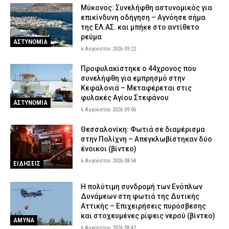
Μύκονος: Συνελήφθη αστυνομικός για
επικίνδυνη οδήγηση – Αγνόησε σήμα
της ΕΛ.ΑΣ. και μπήκε στο αντίθετο
ρεύμα
ΑΣΤΥΝΟΜΙΑ
6 Αυγούστου 2026 09:22
Προφυλακίστηκε ο 44χρονος που
συνελήφθη για εμπρησμό στην
Κεφαλονιά – Μεταφέρεται στις
φυλακές Αγίου Στεφάνου
ΑΣΤΥΝΟΜΙΑ
6 Αυγούστου 2026 09:06
Θεσσαλονίκη: Φωτιά σε διαμέρισμα
στην Πολίχνη – Απεγκλωβίστηκαν δύο
ένοικοι (βίντεο)
6 Αυγούστου 2026 08:54
ΕΙΔΗΣΕΙΣ
H πολύτιμη συνδρομή των Ενόπλων
Δυνάμεων στη φωτιά της Δυτικής
Αττικής – Επιχειρήσεις πυρόσβεσης
και στοχευμένες ρίψεις νερού (βίντεο)
ΑΜΥΝΑ
6 Αυγούστου 2026 08:42