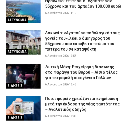
Ηράκλειο: Επιτήδειοι εξαπάτησαν
55χρονο και του άρπαξαν 100.000 ευρώ
6 Αυγούστου 2026 11:10
ΑΣΤΥΝΟΜΙΑ
Λακωνία: «Αγαπούσε παθολογικά τους
γονείς του», λέει ο δικηγόρος του
55χρονου που έκρυβε το πτώμα του
πατέρα του σε καταψύκτη
ΑΣΤΥΝΟΜΙΑ
6 Αυγούστου 2026 10:57
Δυτική Μάνη: Επιχείρηση διάσωσης
στο Φαράγγι του Βυρού – Αίσιο τέλος
για τετραμελή οικογένεια Γάλλων
6 Αυγούστου 2026 10:43
ΕΙΔΗΣΕΙΣ
Ποιοι φορείς χρειάζονται ενημέρωση
μετά την έκδοση της νέας ταυτότητας
– Αναλυτικός οδηγός
6 Αυγούστου 2026 10:30
ΕΙΔΗΣΕΙΣ