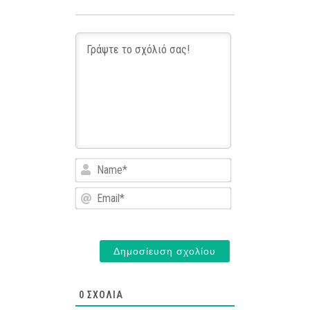
Name*
Email*
0
ΣΧΌΛΙΑ