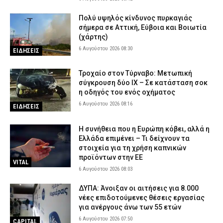
Πολύ υψηλός κίνδυνος πυρκαγιάς
σήμερα σε Αττική, Εύβοια και Βοιωτία
(χάρτης)
6 Αυγούστου 2026 08:30
ΕΙΔΗΣΕΙΣ
Τροχαίο στον Τύρναβο: Μετωπική
σύγκρουση δύο ΙΧ – Σε κατάσταση σοκ
η οδηγός του ενός οχήματος
6 Αυγούστου 2026 08:16
ΕΙΔΗΣΕΙΣ
Η συνήθεια που η Ευρώπη κόβει, αλλά η
Ελλάδα επιμένει – Τι δείχνουν τα
στοιχεία για τη χρήση καπνικών
προϊόντων στην ΕΕ
VITAL
6 Αυγούστου 2026 08:03
ΔΥΠΑ: Άνοιξαν οι αιτήσεις για 8.000
νέες επιδοτούμενες θέσεις εργασίας
για ανέργους άνω των 55 ετών
6 Αυγούστου 2026 07:50
CAPITAL