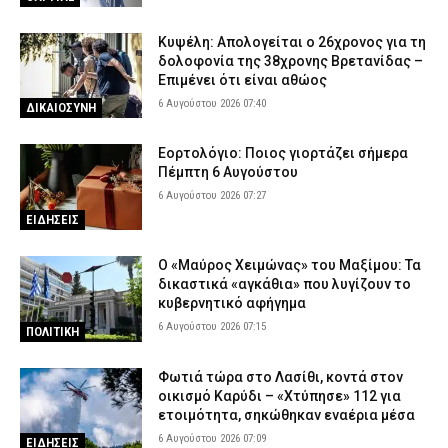
Κυψέλη: Απολογείται ο 26χρονος για τη
δολοφονία της 38χρονης Βρετανίδας –
Επιμένει ότι είναι αθώος
6 Αυγούστου 2026 07:40
ΔΙΚΑΙΟΣΥΝΗ
Εορτολόγιο: Ποιος γιορτάζει σήμερα
Πέμπτη 6 Αυγούστου
6 Αυγούστου 2026 07:27
ΕΙΔΗΣΕΙΣ
Ο «Μαύρος Χειμώνας» του Μαξίμου: Τα
δικαστικά «αγκάθια» που λυγίζουν το
κυβερνητικό αφήγημα
6 Αυγούστου 2026 07:15
ΠΟΛΙΤΙΚΗ
Φωτιά τώρα στο Λασίθι, κοντά στον
οικισμό Καρύδι – «Χτύπησε» 112 για
ετοιμότητα, σηκώθηκαν εναέρια μέσα
6 Αυγούστου 2026 07:09
ΕΙΔΗΣΕΙΣ