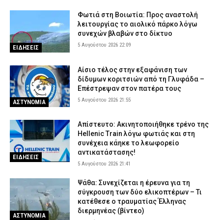
Φωτιά στη Βοιωτία: Προς αναστολή
λειτουργίας το αιολικό πάρκο λόγω
συνεχών βλαβών στο δίκτυο
5 Αυγούστου 2026 22:09
ΕΙΔΗΣΕΙΣ
Αίσιο τέλος στην εξαφάνιση των
δίδυμων κοριτσιών από τη Γλυφάδα –
Επέστρεψαν στον πατέρα τους
5 Αυγούστου 2026 21:55
ΑΣΤΥΝΟΜΙΑ
Απίστευτο: Ακινητοποιήθηκε τρένο της
Hellenic Train λόγω φωτιάς και στη
συνέχεια κάηκε το λεωφορείο
αντικατάστασης!
ΕΙΔΗΣΕΙΣ
5 Αυγούστου 2026 21:41
Ψάθα: Συνεχίζεται η έρευνα για τη
σύγκρουση των δύο ελικοπτέρων – Τι
κατέθεσε ο τραυματίας Έλληνας
διερμηνέας (βίντεο)
ΑΣΤΥΝΟΜΙΑ