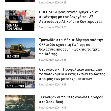
5 Αυγούστου 2026 20:32
ΠΟΕΠΛΣ: «Πραγματοποιήθηκε κοινή
συνάντηση με τον Αρχηγό του ΛΣ
Αντιναύαρχο ΛΣ Χρήστο Κοντορουχά»
ΣΩΜΑΤΑ
5 Αυγούστου 2026 20:20
ΑΣΦΑΛΕΙΑΣ
Τραγωδία στα Μάλια: Μητέρα από την
Ολλανδία έχασε τη ζωή της σε
θαλάσσια εκδρομή – Σοκ για τα τρία
παιδιά της
ΕΙΔΗΣΕΙΣ
5 Αυγούστου 2026 20:08
Θεσσαλονίκη: Προφυλακίστηκε… από
το νοσοκομείο ο ένας εκ των τριών της
σπείρας των μετασχηματιστών
5 Αυγούστου 2026 19:55
ΔΙΚΑΙΟΣΥΝΗ
Τι έδειξαν οι πρώτες αναλύσεις νερού
στη Χαλκιδική
5 Αυγούστου 2026 19:43