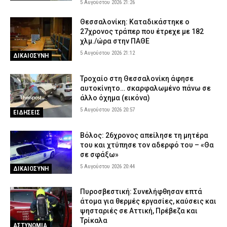
5 Αυγούστου 2026 21:26
Θεσσαλονίκη: Καταδικάστηκε ο
27χρονος τράπερ που έτρεχε με 182
χλμ./ώρα στην ΠΑΘΕ
5 Αυγούστου 2026 21:12
ΔΙΚΑΙΟΣΥΝΗ
Τροχαίο στη Θεσσαλονίκη άφησε
αυτοκίνητο… σκαρφαλωμένο πάνω σε
άλλο όχημα (εικόνα)
5 Αυγούστου 2026 20:57
ΕΙΔΗΣΕΙΣ
Βόλος: 26χρονος απείλησε τη μητέρα
του και χτύπησε τον αδερφό του – «Θα
σε σφάξω»
5 Αυγούστου 2026 20:44
ΔΙΚΑΙΟΣΥΝΗ
Πυροσβεστική: Συνελήφθησαν επτά
άτομα για θερμές εργασίες, καύσεις και
ψησταριές σε Αττική, Πρέβεζα και
Τρίκαλα
ΑΣΤΥΝΟΜΙΑ