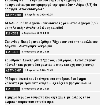
Υπόθεση Marfin: Στην Ελλάδα σήμερα η 46χρονη που
κατηγορείται για τον εμπρησμό της τράπεζας – Αύριο (7/8) θα
οδηγηθεί στον εισαγγελέα
6 Αυγούστου 2026 07:05
ΑΣΤΥΝΟΜΙΑ
ΔΕΔΔΗΕ: Πού θα σημειωθούν διακοπές ρεύματος σήμερα (6/8)
στην Αττική – Αναλυτικά ώρες και οδοί
6 Αυγούστου 2026 04:00
ΕΙΔΗΣΕΙΣ
Ζάκυνθος: Νεκρός ανασύρθηκε 78χρονος από την παραλία του
Λαγανά – Διατάχθηκε νεκροψία
5 Αυγούστου 2026 23:58
ΕΙΔΗΣΕΙΣ
Σαμοθράκη: Συνελήφθη 27χρονος Βούλγαρος – Εντοπίστηκαν
κάνναβη και ψυχοτρόπα μανιτάρια στην κατοχή του (εικόνα)
5 Αυγούστου 2026 23:43
ΑΣΤΥΝΟΜΙΑ
Ρέθυμνο: Φωτιά που ξεκίνησε από σταθμευμένο όχημα
κατέστρεψε τρία αυτοκίνητα – Εξετάζεται βραχυκύκλωμα
5 Αυγούστου 2026 23:29
ΕΙΔΗΣΕΙΣ
Σύμη: Σε Γερμανό τουρίστα που είχε χαθεί με άλλους επτά
ανήκει η σορός που εντοπίστηκε