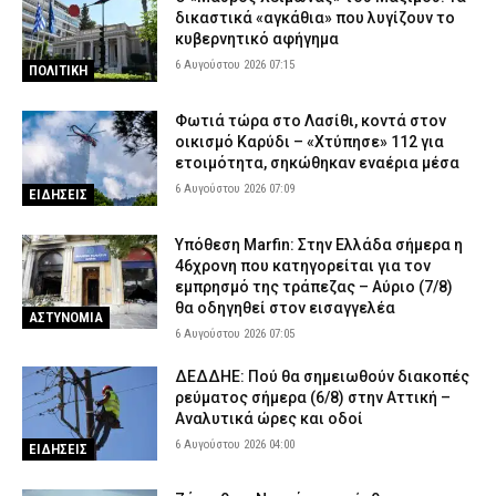
5 Αυγούστου 2026 18:30
ΕΙΔΗΣΕΙΣ
δικαστικά «αγκάθια» που λυγίζουν το
κυβερνητικό αφήγημα
Γλυφάδα: ΙΧ παρέσυρε και σκότωσε 76χρονη στη Λεωφόρο
6 Αυγούστου 2026 07:15
ΠΟΛΙΤΙΚΗ
Βουλιαγμένης – Συνελήφθη η οδηγός
5 Αυγούστου 2026 18:18
ΑΣΤΥΝΟΜΙΑ
Φωτιά τώρα στο Λασίθι, κοντά στον
Κέρκυρα: Χειροπέδες σε δύο ανήλικους που έκλεβαν ρούχα από
οικισμό Καρύδι – «Χτύπησε» 112 για
καταστήματα
ετοιμότητα, σηκώθηκαν εναέρια μέσα
6 Αυγούστου 2026 07:09
5 Αυγούστου 2026 18:06
ΑΣΤΥΝΟΜΙΑ
ΕΙΔΗΣΕΙΣ
Εποχικοί Πυροσβέστες προς Τουρνά: «Γιατί ανακλήθηκαν οι
Υπόθεση Marfin: Στην Ελλάδα σήμερα η
άδειες;»
46χρονη που κατηγορείται για τον
5 Αυγούστου 2026 17:53
ΣΩΜΑΤΑ ΑΣΦΑΛΕΙΑΣ
εμπρησμό της τράπεζας – Αύριο (7/8)
θα οδηγηθεί στον εισαγγελέα
Οινόη – Χαλκίδα: Διακοπή σιδηροδρομικής γραμμής λόγω
ΑΣΤΥΝΟΜΙΑ
6 Αυγούστου 2026 07:05
φωτιάς – Τι ανακοίνωσε η Hellenic Train
5 Αυγούστου 2026 17:42
ΕΙΔΗΣΕΙΣ
ΔΕΔΔΗΕ: Πού θα σημειωθούν διακοπές
ρεύματος σήμερα (6/8) στην Αττική –
Εκτεταμένες επιχειρήσεις της ΕΛ.ΑΣ. οδήγησαν σε 23
Αναλυτικά ώρες και οδοί
συλλήψεις στη Στερεά Ελλάδα
6 Αυγούστου 2026 04:00
ΕΙΔΗΣΕΙΣ
5 Αυγούστου 2026 17:31
ΑΣΤΥΝΟΜΙΑ