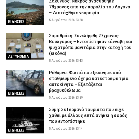
Ζάκυνθος: Νεκρός ανασύρθηκε
78χρονος από την παραλία του Λαγανά
– Διατάχθηκε νεκροψία
5 Αυγούστου 2026 23:58
ΕΙΔΗΣΕΙΣ
Σαμοθράκη: Συνελήφθη 27χρονος
Βούλγαρος – Εντοπίστηκαν κάνναβη και
ψυχοτρόπα μανιτάρια στην κατοχή του
(εικόνα)
ΑΣΤΥΝΟΜΙΑ
5 Αυγούστου 2026 23:43
Ρέθυμνο: Φωτιά που ξεκίνησε από
σταθμευμένο όχημα κατέστρεψε τρία
αυτοκίνητα – Εξετάζεται
βραχυκύκλωμα
ΕΙΔΗΣΕΙΣ
5 Αυγούστου 2026 23:29
Σύμη: Σε Γερμανό τουρίστα που είχε
χαθεί με άλλους επτά ανήκει η σορός
που εντοπίστηκε
5 Αυγούστου 2026 23:14
ΕΙΔΗΣΕΙΣ