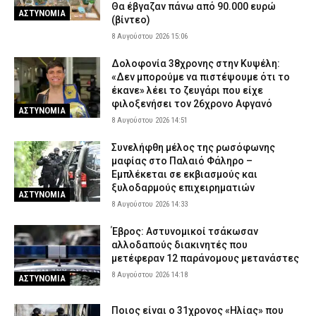
Θα έβγαζαν πάνω από 90.000 ευρώ
ΑΣΤΥΝΟΜΙΑ
(βίντεο)
8 Αυγούστου 2026 15:06
Δολοφονία 38χρονης στην Κυψέλη:
«Δεν μπορούμε να πιστέψουμε ότι το
έκανε» λέει το ζευγάρι που είχε
φιλοξενήσει τον 26χρονο Αφγανό
ΑΣΤΥΝΟΜΙΑ
8 Αυγούστου 2026 14:51
Συνελήφθη μέλος της ρωσόφωνης
μαφίας στο Παλαιό Φάληρο –
Εμπλέκεται σε εκβιασμούς και
ξυλοδαρμούς επιχειρηματιών
ΑΣΤΥΝΟΜΙΑ
8 Αυγούστου 2026 14:33
Έβρος: Αστυνομικοί τσάκωσαν
αλλοδαπούς διακινητές που
μετέφεραν 12 παράνομους μετανάστες
8 Αυγούστου 2026 14:18
ΑΣΤΥΝΟΜΙΑ
Ποιος είναι ο 31χρονος «Ηλίας» που