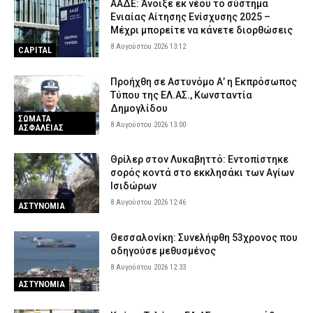
ΑΑΔΕ: Άνοιξε εκ νέου το σύστημα
Ενιαίας Αίτησης Ενίσχυσης 2025 –
Μέχρι μπορείτε να κάνετε διορθώσεις
8 Αυγούστου 2026 13:12
CAPITAL
Προήχθη σε Αστυνόμο Α’ η Εκπρόσωπος
Τύπου της ΕΛ.ΑΣ., Κωνσταντία
Δημογλίδου
ΣΩΜΑΤΑ
8 Αυγούστου 2026 13:00
ΑΣΦΑΛΕΙΑΣ
Θρίλερ στον Λυκαβηττό: Εντοπίστηκε
σορός κοντά στο εκκλησάκι των Αγίων
Ισιδώρων
8 Αυγούστου 2026 12:46
ΑΣΤΥΝΟΜΙΑ
Θεσσαλονίκη: Συνελήφθη 53χρονος που
οδηγούσε μεθυσμένος
8 Αυγούστου 2026 12:33
ΑΣΤΥΝΟΜΙΑ