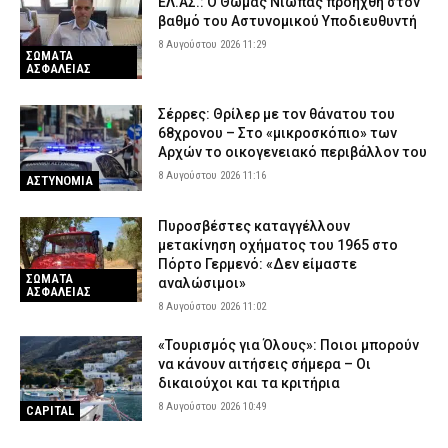
ΕΛ.ΑΣ.: Ο Θωμάς Νιώπας προήχθη στον
βαθμό του Αστυνομικού Υποδιευθυντή
8 Αυγούστου 2026 11:29
ΣΩΜΑΤΑ
ΑΣΦΑΛΕΙΑΣ
Σέρρες: Θρίλερ με τον θάνατου του
68χρονου – Στο «μικροσκόπιο» των
Αρχών το οικογενειακό περιβάλλον του
8 Αυγούστου 2026 11:16
ΑΣΤΥΝΟΜΙΑ
Πυροσβέστες καταγγέλλουν
μετακίνηση οχήματος του 1965 στο
Πόρτο Γερμενό: «Δεν είμαστε
ΣΩΜΑΤΑ
αναλώσιμοι»
ΑΣΦΑΛΕΙΑΣ
8 Αυγούστου 2026 11:02
«Τουρισμός για Όλους»: Ποιοι μπορούν
να κάνουν αιτήσεις σήμερα – Οι
δικαιούχοι και τα κριτήρια
8 Αυγούστου 2026 10:49
CAPITAL