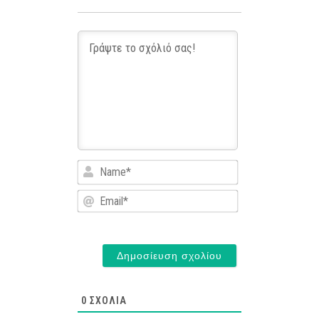
Name*
Email*
0
ΣΧΌΛΙΑ