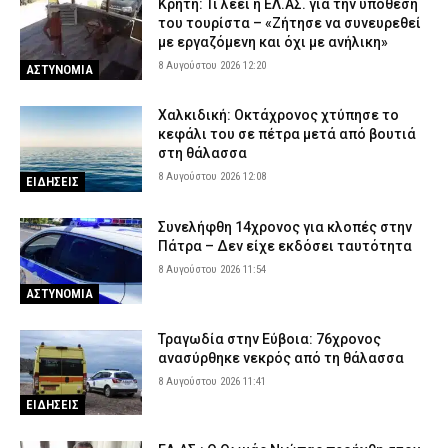
Κρήτη: Τι λέει η ΕΛ.ΑΣ. για την υπόθεση
του τουρίστα – «Ζήτησε να συνευρεθεί
με εργαζόμενη και όχι με ανήλικη»
8 Αυγούστου 2026 12:20
ΑΣΤΥΝΟΜΙΑ
Χαλκιδική: Οκτάχρονος χτύπησε το
κεφάλι του σε πέτρα μετά από βουτιά
στη θάλασσα
8 Αυγούστου 2026 12:08
ΕΙΔΗΣΕΙΣ
Συνελήφθη 14χρονος για κλοπές στην
Πάτρα – Δεν είχε εκδόσει ταυτότητα
8 Αυγούστου 2026 11:54
ΑΣΤΥΝΟΜΙΑ
Τραγωδία στην Εύβοια: 76χρονος
ανασύρθηκε νεκρός από τη θάλασσα
8 Αυγούστου 2026 11:41
ΕΙΔΗΣΕΙΣ