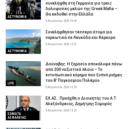
συνελήφθη στη Γερμανία για τρεις
δολοφονίες μελών της Greek Mafia –
Θα εκδοθεί στην Ελλάδα
ΑΣΤΥΝΟΜΙΑ
8 Αυγούστου 2026 14:04
Συνελήφθησαν τέσσερα άτομα για
ναρκωτικά σε Λευκάδα και Κέρκυρα
8 Αυγούστου 2026 13:51
ΑΣΤΥΝΟΜΙΑ
Δούναβης: Η ξηρασία αποκάλυψε πάνω
από 200 ναζιστικά πλοία – Το
εντυπωσιακό εύρημα που ξυπνά μνήμες
του Β’ Παγκοσμίου Πολέμου
LIFE
8 Αυγούστου 2026 13:39
ΕΛ.ΑΣ.: Προήχθη ο Διοικητής του Α.Τ.
Αλεξάνδρειας, Δημήτρης Σαμαράς
8 Αυγούστου 2026 13:25
ΣΩΜΑΤΑ
ΑΣΦΑΛΕΙΑΣ