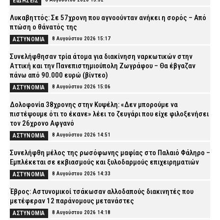
ΕΙΔΗΣΕΙΣ
Λυκαβηττός: Σε 57χρονη που αγνοούνταν ανήκει η σορός – Από
πτώση ο θάνατός της
8 Αυγούστου 2026 15:17
ΑΣΤΥΝΟΜΙΑ
Συνελήφθησαν τρία άτομα για διακίνηση ναρκωτικών στην
Αττική και την Πανεπιστημιούπολη Ζωγράφου – Θα έβγαζαν
πάνω από 90.000 ευρώ (βίντεο)
8 Αυγούστου 2026 15:06
ΑΣΤΥΝΟΜΙΑ
Δολοφονία 38χρονης στην Κυψέλη: «Δεν μπορούμε να
πιστέψουμε ότι το έκανε» λέει το ζευγάρι που είχε φιλοξενήσει
τον 26χρονο Αφγανό
8 Αυγούστου 2026 14:51
ΑΣΤΥΝΟΜΙΑ
Συνελήφθη μέλος της ρωσόφωνης μαφίας στο Παλαιό Φάληρο –
Εμπλέκεται σε εκβιασμούς και ξυλοδαρμούς επιχειρηματιών
8 Αυγούστου 2026 14:33
ΑΣΤΥΝΟΜΙΑ
Έβρος: Αστυνομικοί τσάκωσαν αλλοδαπούς διακινητές που
μετέφεραν 12 παράνομους μετανάστες
8 Αυγούστου 2026 14:18
ΑΣΤΥΝΟΜΙΑ