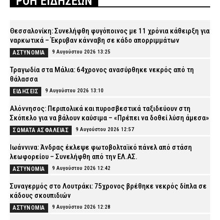
ΡΟΗ ΕΙΔΗΣΕΩΝ
Θεσσαλονίκη: Συνελήφθη φυγόποινος με 11 χρόνια κάθειρξη για
ναρκωτικά – Έκρυβαν κάνναβη σε κάδο απορριμμάτων
9 Αυγούστου 2026 13:25
ΑΣΤΥΝΟΜΙΑ
Τραγωδία στα Μάλια: 64χρονος ανασύρθηκε νεκρός από τη
θάλασσα
9 Αυγούστου 2026 13:10
ΕΙΔΗΣΕΙΣ
Αλόννησος: Περιπολικά και πυροσβεστικά ταξιδεύουν στη
Σκόπελο για να βάλουν καύσιμα – «Πρέπει να δοθεί λύση άμεσα»
9 Αυγούστου 2026 12:57
ΣΩΜΑΤΑ ΑΣΦΑΛΕΙΑΣ
Ιωάννινα: Άνδρας έκλεψε φωτοβολταϊκό πάνελ από στάση
λεωφορείου – Συνελήφθη από την ΕΛ.ΑΣ.
9 Αυγούστου 2026 12:42
ΑΣΤΥΝΟΜΙΑ
Συναγερμός στο Λουτράκι: 75χρονος βρέθηκε νεκρός δίπλα σε
κάδους σκουπιδιών
9 Αυγούστου 2026 12:28
ΑΣΤΥΝΟΜΙΑ