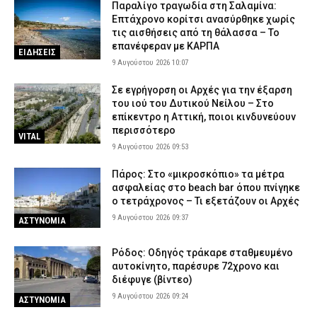
Παραλίγο τραγωδία στη Σαλαμίνα:
Επτάχρονο κορίτσι ανασύρθηκε χωρίς
τις αισθήσεις από τη θάλασσα – Το
επανέφεραν με ΚΑΡΠΑ
ΕΙΔΗΣΕΙΣ
9 Αυγούστου 2026 10:07
Σε εγρήγορση οι Αρχές για την έξαρση
του ιού του Δυτικού Νείλου – Στο
επίκεντρο η Αττική, ποιοι κινδυνεύουν
περισσότερο
VITAL
9 Αυγούστου 2026 09:53
Πάρος: Στο «μικροσκόπιο» τα μέτρα
ασφαλείας στο beach bar όπου πνίγηκε
ο τετράχρονος – Τι εξετάζουν οι Αρχές
9 Αυγούστου 2026 09:37
ΑΣΤΥΝΟΜΙΑ
Ρόδος: Οδηγός τράκαρε σταθμευμένο
αυτοκίνητο, παρέσυρε 72χρονο και
διέφυγε (βίντεο)
9 Αυγούστου 2026 09:24
ΑΣΤΥΝΟΜΙΑ