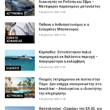
διακινητές σε Ροδόπη και Έβρο –
Μετέφεραν παράνομους μετανάστες
9 Αυγούστου 2026 12:06
ΑΣΤΥΝΟΜΙΑ
Πέθανε ο Ανθυπαστυνόμος ε.α.
Ευάγγελος Μπούκουρας
9 Αυγούστου 2026 11:53
ΣΩΜΑΤΑ
ΑΣΦΑΛΕΙΑΣ
Κάρπαθος: Εντοπίστηκαν παλιά
πυρομαχικά σε θαλάσσια περιοχή –
Απαγορεύτηκε η κολύμβηση
9 Αυγούστου 2026 11:40
ΕΙΔΗΣΕΙΣ
Πνιγμός τετράχρονου σε πισίνα στην
Πάρο: Δεν υπήρχε ναυαγοσώστης στο
beach bar – Απολογείται ο ιδιοκτήτης
της επιχείρησης
ΑΣΤΥΝΟΜΙΑ
9 Αυγούστου 2026 11:28
Θεσσαλονίκη: «Σαφάρι» της ΕΛ.ΑΣ. για