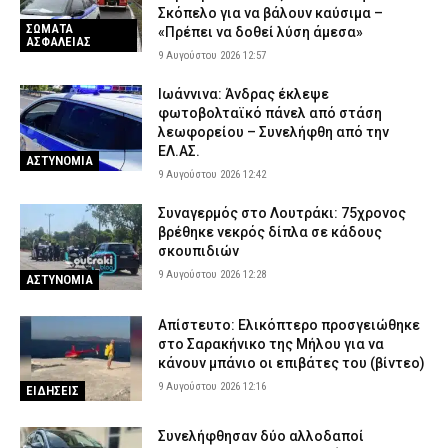
8 Αυγούστου 2026 22:36
SPORTS
Σκόπελο για να βάλουν καύσιμα –
ΣΩΜΑΤΑ
«Πρέπει να δοθεί λύση άμεσα»
Ροδόπη: Ανήλικος στο νοσοκομείο μετά από κατανάλωση
ΑΣΦΑΛΕΙΑΣ
9 Αυγούστου 2026 12:57
αλκοόλ – Συνελήφθη η υπάλληλος που τον προμήθευσε
8 Αυγούστου 2026 22:22
ΑΣΤΥΝΟΜΙΑ
Ιωάννινα: Άνδρας έκλεψε
φωτοβολταϊκό πάνελ από στάση
Πάρος: Για ανθρωποκτονία από αμέλεια κατηγορούνται οι γονείς
λεωφορείου – Συνελήφθη από την
του τετράχρονου και ο ιδιοκτήτης του beach bar – Πώς έγινε η
ΕΛ.ΑΣ.
τραγωδία (βίντεο)
ΑΣΤΥΝΟΜΙΑ
9 Αυγούστου 2026 12:42
8 Αυγούστου 2026 22:04
ΑΣΤΥΝΟΜΙΑ
Συναγερμός στο Λουτράκι: 75χρονος
βρέθηκε νεκρός δίπλα σε κάδους
σκουπιδιών
9 Αυγούστου 2026 12:28
ΑΣΤΥΝΟΜΙΑ
Απίστευτο: Ελικόπτερο προσγειώθηκε
στο Σαρακήνικο της Μήλου για να
κάνουν μπάνιο οι επιβάτες του (βίντεο)
9 Αυγούστου 2026 12:16
ΕΙΔΗΣΕΙΣ
Συνελήφθησαν δύο αλλοδαποί