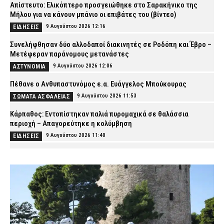
Απίστευτο: Ελικόπτερο προσγειώθηκε στο Σαρακήνικο της
Μήλου για να κάνουν μπάνιο οι επιβάτες του (βίντεο)
9 Αυγούστου 2026 12:16
ΕΙΔΗΣΕΙΣ
Συνελήφθησαν δύο αλλοδαποί διακινητές σε Ροδόπη και Έβρο –
Μετέφεραν παράνομους μετανάστες
9 Αυγούστου 2026 12:06
ΑΣΤΥΝΟΜΙΑ
Πέθανε ο Ανθυπαστυνόμος ε.α. Ευάγγελος Μπούκουρας
9 Αυγούστου 2026 11:53
ΣΩΜΑΤΑ ΑΣΦΑΛΕΙΑΣ
Κάρπαθος: Εντοπίστηκαν παλιά πυρομαχικά σε θαλάσσια
περιοχή – Απαγορεύτηκε η κολύμβηση
9 Αυγούστου 2026 11:40
ΕΙΔΗΣΕΙΣ
Πνιγμός τετράχρονου σε πισίνα στην Πάρο: Δεν υπήρχε
ναυαγοσώστης στο beach bar – Απολογείται ο ιδιοκτήτης της
επιχείρησης
9 Αυγούστου 2026 11:28
ΑΣΤΥΝΟΜΙΑ
Θεσσαλονίκη: «Σαφάρι» της ΕΛ.ΑΣ. για ναρκωτικά, κλοπές και
τροχονομικές παραβάσεις – Συνελήφθησαν 17 άτομα
9 Αυγούστου 2026 11:12