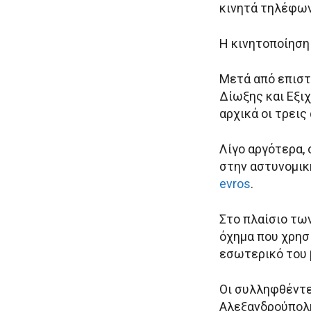
κινητά τηλέφων
Η κινητοποίηση
Μετά από επιστ
Δίωξης και Εξι
αρχικά οι τρεις
Λίγο αργότερα,
στην αστυνομικ
evros
.
Στο πλαίσιο τω
όχημα που χρησι
εσωτερικό του 
Οι συλληφθέντε
Αλεξανδρούπολης