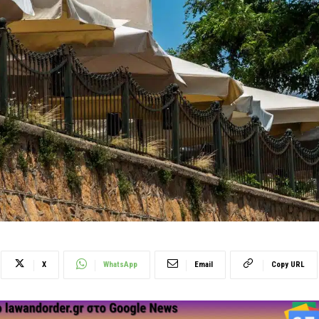
X
WhatsApp
Email
Copy URL