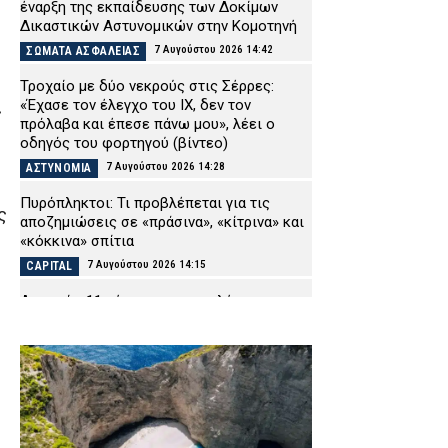
έναρξη της εκπαίδευσης των Δοκίμων
Δικαστικών Αστυνομικών στην Κομοτηνή
7 Αυγούστου 2026 14:42
ΣΩΜΑΤΑ ΑΣΦΑΛΕΙΑΣ
Τροχαίο με δύο νεκρούς στις Σέρρες:
«Έχασε τον έλεγχο του ΙΧ, δεν τον
ς
πρόλαβα και έπεσε πάνω μου», λέει ο
οδηγός του φορτηγού (βίντεο)
7 Αυγούστου 2026 14:28
ΑΣΤΥΝΟΜΙΑ
Πυρόπληκτοι: Τι προβλέπεται για τις
ς
αποζημιώσεις σε «πράσινα», «κίτρινα» και
«κόκκινα» σπίτια
7 Αυγούστου 2026 14:15
CAPITAL
Λακωνία: 11 μήνες με αναστολή στον
55χρονο που έκρυβε τη σορό του πατέρα
του σε καταψύκτη
7 Αυγούστου 2026 14:04
ΔΙΚΑΙΟΣΥΝΗ
Αττική και Βοιωτία: Πάνω από 110.000
στρέμματα έγιναν στάχτη σε τέσσερις
ημέρες – Τι αποκαλύπτει η ανάλυση των