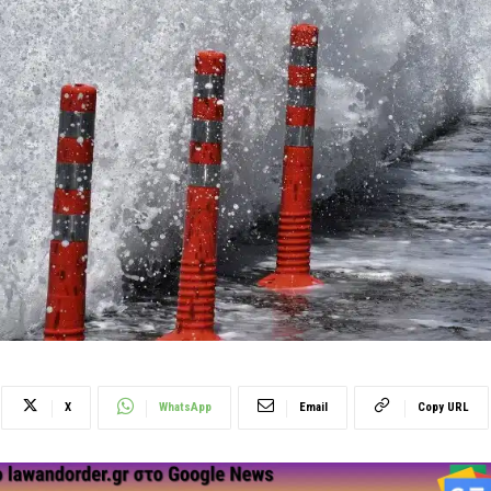
X
WhatsApp
Email
Copy URL