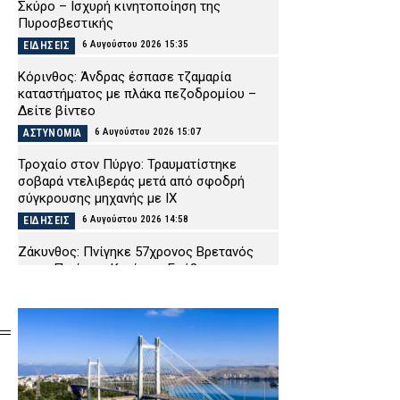
Σκύρο – Ισχυρή κινητοποίηση της
Πυροσβεστικής
6 Αυγούστου 2026 15:35
ΕΙΔΗΣΕΙΣ
Κόρινθος: Άνδρας έσπασε τζαμαρία
καταστήματος με πλάκα πεζοδρομίου –
Δείτε βίντεο
6 Αυγούστου 2026 15:07
ΑΣΤΥΝΟΜΙΑ
Τροχαίο στον Πύργο: Τραυματίστηκε
σοβαρά ντελιβεράς μετά από σφοδρή
σύγκρουσης μηχανής με ΙΧ
6 Αυγούστου 2026 14:58
ΕΙΔΗΣΕΙΣ
Ζάκυνθος: Πνίγηκε 57χρονος Βρετανός
στις «Πισίνες» Κερίου – Επέβαινε σε
ημερόπλοιο που έκανε τον γύρο του
νησιού
6 Αυγούστου 2026 14:47
ΕΙΔΗΣΕΙΣ
«Ελ. Βενιζέλος»: Συνελήφθη 37χρονος
αλλοδαπός – Είχε στην χειραποσκευή του
τέσσερα μαχαίρια και δύο ψαλίδια