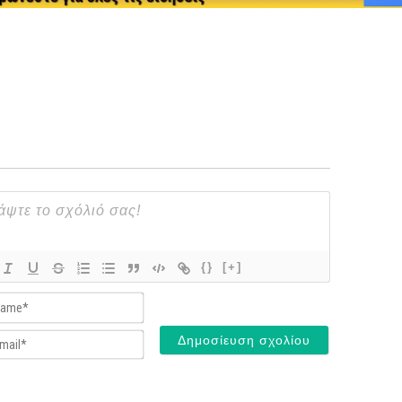
{}
[+]
Name*
Email*