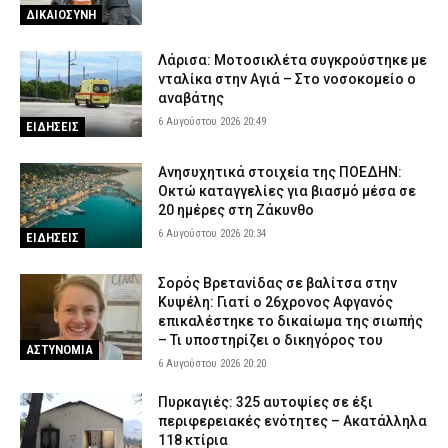
ΔΙΚΑΙΟΣΥΝΗ
Λάρισα: Μοτοσικλέτα συγκρούστηκε με
νταλίκα στην Αγιά – Στο νοσοκομείο ο
αναβάτης
6 Αυγούστου 2026 20:49
ΕΙΔΗΣΕΙΣ
Ανησυχητικά στοιχεία της ΠΟΕΔΗΝ:
Οκτώ καταγγελίες για βιασμό μέσα σε
20 ημέρες στη Ζάκυνθο
6 Αυγούστου 2026 20:34
ΕΙΔΗΣΕΙΣ
Σορός Βρετανίδας σε βαλίτσα στην
Κυψέλη: Γιατί ο 26χρονος Αφγανός
επικαλέστηκε το δικαίωμα της σιωπής
– Τι υποστηρίζει ο δικηγόρος του
ΑΣΤΥΝΟΜΙΑ
6 Αυγούστου 2026 20:20
Πυρκαγιές: 325 αυτοψίες σε έξι
περιφερειακές ενότητες – Ακατάλληλα
118 κτίρια