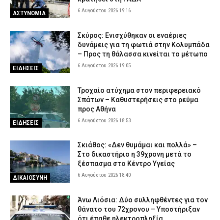
6 Αυγούστου 2026 19:16
ΑΣΤΥΝΟΜΙΑ
Σκύρος: Ενισχύθηκαν οι εναέριες
δυνάμεις για τη φωτιά στην Κολυμπάδα
– Προς τη θάλασσα κινείται το μέτωπο
6 Αυγούστου 2026 19:05
ΕΙΔΗΣΕΙΣ
Τροχαίο ατύχημα στον περιφερειακό
Σπάτων – Καθυστερήσεις στο ρεύμα
προς Αθήνα
6 Αυγούστου 2026 18:53
ΕΙΔΗΣΕΙΣ
Σκιάθος: «Δεν θυμάμαι και πολλά» –
Στο δικαστήριο η 39χρονη μετά το
ξέσπασμα στο Κέντρο Υγείας
6 Αυγούστου 2026 18:40
ΔΙΚΑΙΟΣΥΝΗ
Άνω Λιόσια: Δύο συλληφθέντες για τον
θάνατο του 72χρονου – Υποστήριξαν
ότι έπαθε ηλεκτροπληξία