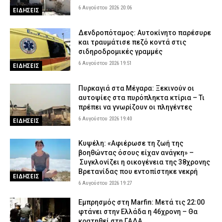
6 Αυγούστου 2026 20:06
ΕΙΔΗΣΕΙΣ
Δενδροπόταμος: Αυτοκίνητο παρέσυρε
και τραυμάτισε πεζό κοντά στις
σιδηροδρομικές γραμμές
6 Αυγούστου 2026 19:51
ΕΙΔΗΣΕΙΣ
Πυρκαγιά στα Μέγαρα: Ξεκινούν οι
αυτοψίες στα πυρόπληκτα κτίρια – Τι
πρέπει να γνωρίζουν οι πληγέντες
6 Αυγούστου 2026 19:40
ΕΙΔΗΣΕΙΣ
Κυψέλη: «Αφιέρωσε τη ζωή της
βοηθώντας όσους είχαν ανάγκη» –
Συγκλονίζει η οικογένεια της 38χρονης
Βρετανίδας που εντοπίστηκε νεκρή
ΕΙΔΗΣΕΙΣ
6 Αυγούστου 2026 19:27
Εμπρησμός στη Marfin: Μετά τις 22:00
φτάνει στην Ελλάδα η 46χρονη – Θα
κρατηθεί στη ΓΑΔΑ