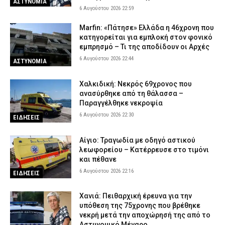
ΑΣΤΥΝΟΜΙΑ
6 Αυγούστου 2026 22:59
Marfin: «Πάτησε» Ελλάδα η 46χρονη που
κατηγορείται για εμπλοκή στον φονικό
εμπρησμό – Τι της αποδίδουν οι Αρχές
6 Αυγούστου 2026 22:44
ΑΣΤΥΝΟΜΙΑ
Χαλκιδική: Νεκρός 69χρονος που
ανασύρθηκε από τη θάλασσα –
Παραγγέλθηκε νεκροψία
6 Αυγούστου 2026 22:30
ΕΙΔΗΣΕΙΣ
Αίγιο: Τραγωδία με οδηγό αστικού
λεωφορείου – Κατέρρευσε στο τιμόνι
και πέθανε
6 Αυγούστου 2026 22:16
ΕΙΔΗΣΕΙΣ
Χανιά: Πειθαρχική έρευνα για την
υπόθεση της 75χρονης που βρέθηκε
νεκρή μετά την αποχώρησή της από το
Αστυνομικό Μέγαρο