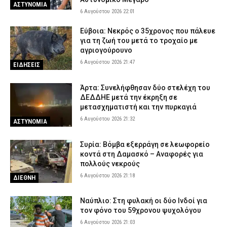
ΑΣΤΥΝΟΜΙΑ
6 Αυγούστου 2026 22:01
Εύβοια: Νεκρός ο 35χρονος που πάλευε
για τη ζωή του μετά το τροχαίο με
αγριογούρουνο
6 Αυγούστου 2026 21:47
ΕΙΔΗΣΕΙΣ
Άρτα: Συνελήφθησαν δύο στελέχη του
ΔΕΔΔΗΕ μετά την έκρηξη σε
μετασχηματιστή και την πυρκαγιά
6 Αυγούστου 2026 21:32
ΑΣΤΥΝΟΜΙΑ
Συρία: Βόμβα εξερράγη σε λεωφορείο
κοντά στη Δαμασκό – Αναφορές για
πολλούς νεκρούς
6 Αυγούστου 2026 21:18
ΔΙΕΘΝΗ
Ναύπλιο: Στη φυλακή οι δύο Ινδοί για
τον φόνο του 59χρονου ψυχολόγου
6 Αυγούστου 2026 21:03