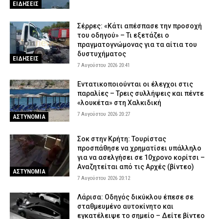
ΕΙΔΗΣΕΙΣ
Σέρρες: «Κάτι απέσπασε την προσοχή
του οδηγού» – Τι εξετάζει ο
πραγματογνώμονας για τα αίτια του
δυστυχήματος
ΕΙΔΗΣΕΙΣ
7 Αυγούστου 2026 20:41
Εντατικοποιούνται οι έλεγχοι στις
παραλίες – Τρεις συλλήψεις και πέντε
«λουκέτα» στη Χαλκιδική
7 Αυγούστου 2026 20:27
ΑΣΤΥΝΟΜΙΑ
Σοκ στην Κρήτη: Τουρίστας
προσπάθησε να χρηματίσει υπάλληλο
για να ασελγήσει σε 10χρονο κορίτσι –
Αναζητείται από τις Αρχές (βίντεο)
ΑΣΤΥΝΟΜΙΑ
7 Αυγούστου 2026 20:12
Λάρισα: Οδηγός δικύκλου έπεσε σε
σταθμευμένο αυτοκίνητο και
εγκατέλειψε το σημείο – Δείτε βίντεο