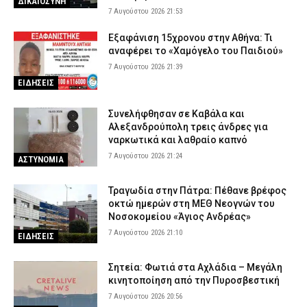
ΔΙΚΑΙΟΣΥΝΗ
7 Αυγούστου 2026 21:53
Εξαφάνιση 15χρονου στην Αθήνα: Τι
αναφέρει το «Χαμόγελο του Παιδιού»
7 Αυγούστου 2026 21:39
ΕΙΔΗΣΕΙΣ
Συνελήφθησαν σε Καβάλα και
Αλεξανδρούπολη τρεις άνδρες για
ναρκωτικά και λαθραίο καπνό
7 Αυγούστου 2026 21:24
ΑΣΤΥΝΟΜΙΑ
Τραγωδία στην Πάτρα: Πέθανε βρέφος
οκτώ ημερών στη ΜΕΘ Νεογνών του
Νοσοκομείου «Άγιος Ανδρέας»
7 Αυγούστου 2026 21:10
ΕΙΔΗΣΕΙΣ
Σητεία: Φωτιά στα Αχλάδια – Μεγάλη
κινητοποίηση από την Πυροσβεστική
7 Αυγούστου 2026 20:56