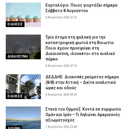
– Μεταφέρθηκε στο νοσοκομείο
Εορτολόγιο: Ποιος γιορτάζει σήμερα
7 Αυγούστου 2026 17:37
ΕΙΔΗΣΕΙΣ
Σάββατο 8 Αυγούστου
Περίεργο περιστατικό στη Θεσσαλονίκη: Καταδίωξαν BMW, την
8 Αυγούστου 2026 07:22
εμβόλισαν και εξαφανίστηκαν πριν φτάσει η Αστυνομία (βίντεο)
ΕΙΔΗΣΕΙΣ
7 Αυγούστου 2026 17:25
ΑΣΤΥΝΟΜΙΑ
Τρία άτομα στη φυλακή για την
Θεσσαλονίκη: Πρώην συνδικαλιστής της ΕΛ.ΑΣ. συνελήφθη για
καταστροφική φωτιά στη Βοιωτία:
ρευματοκλοπή
Ποιοι έχουν προσφύγει στη
7 Αυγούστου 2026 17:12
ΑΣΤΥΝΟΜΙΑ
Δικαιοσύνη, «λουκέτο» στο αιολικό
ΔΙΚΑΙΟΣΥΝΗ
πάρκο
8 Αυγούστου 2026 07:10
ΔΕΔΔΗΕ: Διακοπές ρεύματος σήμερα
(8/8) στην Αττική – Δείτε αναλυτικά
ώρες και οδούς
8 Αυγούστου 2026 04:00
ΕΙΔΗΣΕΙΣ
Στενά του Ορμούζ: Κοντά σε συμφωνία
Ομάν και Ιράν – Τι δηλώνει Αμερικανός
αξιωματούχος
7 Αυγούστου 2026 23:48
ΔΙΕΘΝΗ