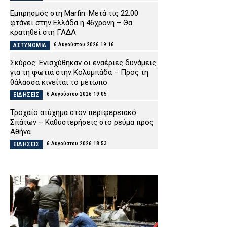
Εμπρησμός στη Marfin: Μετά τις 22:00
φτάνει στην Ελλάδα η 46χρονη – Θα
κρατηθεί στη ΓΑΔΑ
6 Αυγούστου 2026 19:16
ΑΣΤΥΝΟΜΙΑ
Σκύρος: Ενισχύθηκαν οι εναέριες δυνάμεις
για τη φωτιά στην Κολυμπάδα – Προς τη
θάλασσα κινείται το μέτωπο
6 Αυγούστου 2026 19:05
ΕΙΔΗΣΕΙΣ
Τροχαίο ατύχημα στον περιφερειακό
Σπάτων – Καθυστερήσεις στο ρεύμα προς
Αθήνα
6 Αυγούστου 2026 18:53
ΕΙΔΗΣΕΙΣ
Σκιάθος: «Δεν θυμάμαι και πολλά» – Στο
δικαστήριο η 39χρονη μετά το ξέσπασμα
στο Κέντρο Υγείας
6 Αυγούστου 2026 18:40
ΔΙΚΑΙΟΣΥΝΗ
Άνω Λιόσια: Δύο συλληφθέντες για τον
θάνατο του 72χρονου – Υποστήριξαν ότι