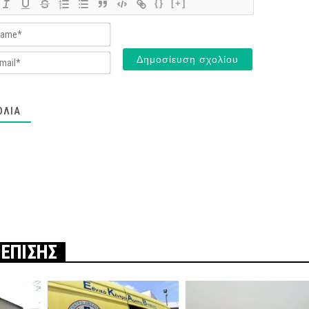
{}
[+]
Name*
Email*
ΌΛΙΑ
 ΕΠΙΣΗΣ