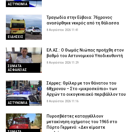
ΑΣΤΥΝΟΜΙΑ
Τραγωδία στην Εύβοια: 76χρονος
ανασύρθηκε νεκρός από τη θάλασσα
8 Αυγούστου 2026 11:41
ΕΙΔΗΣΕΙΣ
ΕΛ.ΑΣ.: Ο Θωμάς Νιώπας προήχθη στον
βαθμό του Αστυνομικού Υποδιευθυντή
8 Αυγούστου 2026 11:29
ΣΩΜΑΤΑ
ΑΣΦΑΛΕΙΑΣ
Σέρρες: Θρίλερ με τον θάνατου του
68χρονου – Στο «μικροσκόπιο» των
Αρχών το οικογενειακό περιβάλλον του
8 Αυγούστου 2026 11:16
ΑΣΤΥΝΟΜΙΑ
Πυροσβέστες καταγγέλλουν
μετακίνηση οχήματος του 1965 στο
Πόρτο Γερμενό: «Δεν είμαστε
ΣΩΜΑΤΑ