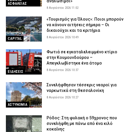
αναλώσιμοι»
ΑΣΦΑΛΕΙΑΣ
8 Αυγούστου 2026 11:02
«Τουρισμός για Όλους»: Ποιοι μπορούν
να κάνουν αιτήσεις σήμερα – Οι
δικαιούχοι και τα κριτήρια
8 Αυγούστου 2026 10:49
CAPITAL
Φωτιά σε εγκαταλελειμμένο κτίριο
στην Κουμουνδούρου –
Απεγκλωβίστηκε ένα άτομο
8 Αυγούστου 2026 10:37
ΕΙΔΗΣΕΙΣ
Συνελήφθησαν τέσσερις νεαροί για
ναρκωτικά στη Θεσσαλονίκη
8 Αυγούστου 2026 10:27
ΑΣΤΥΝΟΜΙΑ
Ρόδος: Στη φυλακή ο 59χρονος που
συνελήφθη με πάνω από ένα κιλό
κοκαΐνης