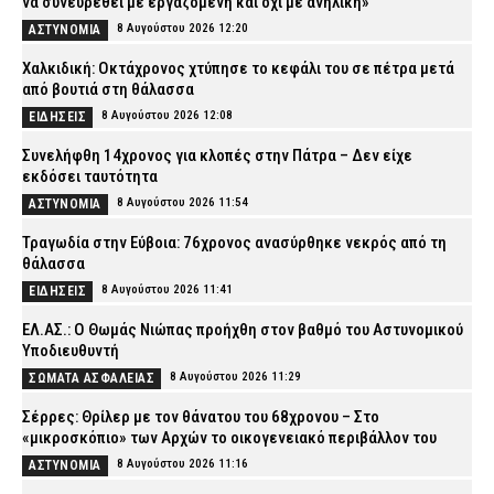
να συνευρεθεί με εργαζόμενη και όχι με ανήλικη»
8 Αυγούστου 2026 12:20
ΑΣΤΥΝΟΜΙΑ
Χαλκιδική: Οκτάχρονος χτύπησε το κεφάλι του σε πέτρα μετά
από βουτιά στη θάλασσα
8 Αυγούστου 2026 12:08
ΕΙΔΗΣΕΙΣ
Συνελήφθη 14χρονος για κλοπές στην Πάτρα – Δεν είχε
εκδόσει ταυτότητα
8 Αυγούστου 2026 11:54
ΑΣΤΥΝΟΜΙΑ
Τραγωδία στην Εύβοια: 76χρονος ανασύρθηκε νεκρός από τη
θάλασσα
8 Αυγούστου 2026 11:41
ΕΙΔΗΣΕΙΣ
ΕΛ.ΑΣ.: Ο Θωμάς Νιώπας προήχθη στον βαθμό του Αστυνομικού
Υποδιευθυντή
8 Αυγούστου 2026 11:29
ΣΩΜΑΤΑ ΑΣΦΑΛΕΙΑΣ
Σέρρες: Θρίλερ με τον θάνατου του 68χρονου – Στο
«μικροσκόπιο» των Αρχών το οικογενειακό περιβάλλον του
8 Αυγούστου 2026 11:16
ΑΣΤΥΝΟΜΙΑ