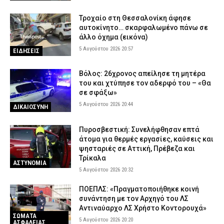
Τροχαίο στη Θεσσαλονίκη άφησε
αυτοκίνητο… σκαρφαλωμένο πάνω σε
άλλο όχημα (εικόνα)
5 Αυγούστου 2026 20:57
ΕΙΔΗΣΕΙΣ
Βόλος: 26χρονος απείλησε τη μητέρα
του και χτύπησε τον αδερφό του – «Θα
σε σφάξω»
5 Αυγούστου 2026 20:44
ΔΙΚΑΙΟΣΥΝΗ
Πυροσβεστική: Συνελήφθησαν επτά
άτομα για θερμές εργασίες, καύσεις και
ψησταριές σε Αττική, Πρέβεζα και
Τρίκαλα
ΑΣΤΥΝΟΜΙΑ
5 Αυγούστου 2026 20:32
ΠΟΕΠΛΣ: «Πραγματοποιήθηκε κοινή
συνάντηση με τον Αρχηγό του ΛΣ
Αντιναύαρχο ΛΣ Χρήστο Κοντορουχά»
ΣΩΜΑΤΑ
5 Αυγούστου 2026 20:20
ΑΣΦΑΛΕΙΑΣ