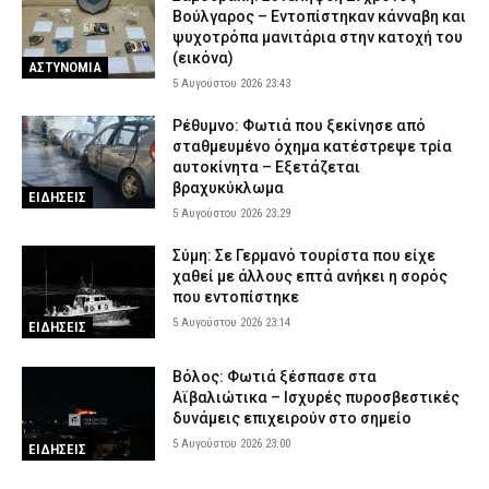
Σοκαριστικό βίντεο: Η στιγμή που η φωτιά εισβάλλει στο Πόρτο
Βούλγαρος – Εντοπίστηκαν κάνναβη και
Γερμενό και κατακαίει τα πάντα
ψυχοτρόπα μανιτάρια στην κατοχή του
(εικόνα)
5 Αυγούστου 2026 17:18
ΕΙΔΗΣΕΙΣ
ΑΣΤΥΝΟΜΙΑ
5 Αυγούστου 2026 23:43
Πολύ υψηλός κίνδυνος πυρκαγιάς την Πέμπτη – Σε Red Code
Αττική, Βοιωτία και Εύβοια
Ρέθυμνο: Φωτιά που ξεκίνησε από
σταθμευμένο όχημα κατέστρεψε τρία
5 Αυγούστου 2026 17:07
ΕΙΔΗΣΕΙΣ
αυτοκίνητα – Εξετάζεται
Μπορεί ένα αυτοκίνητο να ξεπεράσει τα 300.000 χιλιόμετρα; –
βραχυκύκλωμα
ΕΙΔΗΣΕΙΣ
Τι καθορίζει πραγματικά τη διάρκεια ζωής του
5 Αυγούστου 2026 23:29
5 Αυγούστου 2026 16:59
AUTO MOTO
Σύμη: Σε Γερμανό τουρίστα που είχε
χαθεί με άλλους επτά ανήκει η σορός
που εντοπίστηκε
5 Αυγούστου 2026 23:14
ΕΙΔΗΣΕΙΣ
Βόλος: Φωτιά ξέσπασε στα
Αϊβαλιώτικα – Ισχυρές πυροσβεστικές
δυνάμεις επιχειρούν στο σημείο
5 Αυγούστου 2026 23:00
ΕΙΔΗΣΕΙΣ