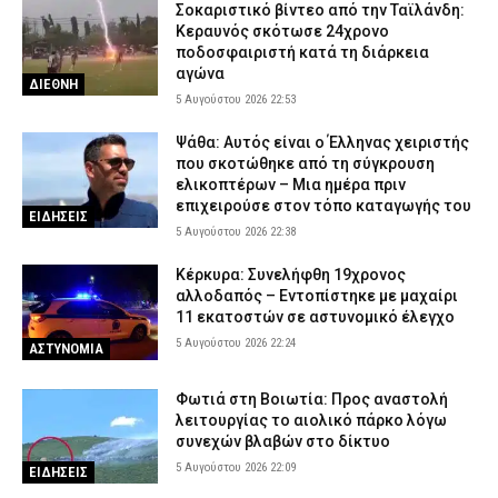
Σοκαριστικό βίντεο από την Ταϊλάνδη:
Κεραυνός σκότωσε 24χρονο
ποδοσφαιριστή κατά τη διάρκεια
αγώνα
ΔΙΕΘΝΗ
5 Αυγούστου 2026 22:53
Ψάθα: Αυτός είναι ο Έλληνας χειριστής
που σκοτώθηκε από τη σύγκρουση
ελικοπτέρων – Μια ημέρα πριν
επιχειρούσε στον τόπο καταγωγής του
ΕΙΔΗΣΕΙΣ
5 Αυγούστου 2026 22:38
Κέρκυρα: Συνελήφθη 19χρονος
αλλοδαπός – Εντοπίστηκε με μαχαίρι
11 εκατοστών σε αστυνομικό έλεγχο
5 Αυγούστου 2026 22:24
ΑΣΤΥΝΟΜΙΑ
Φωτιά στη Βοιωτία: Προς αναστολή
λειτουργίας το αιολικό πάρκο λόγω
συνεχών βλαβών στο δίκτυο
5 Αυγούστου 2026 22:09
ΕΙΔΗΣΕΙΣ