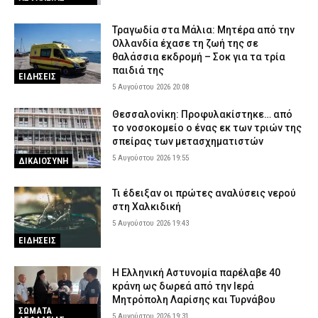
Τραγωδία στα Μάλια: Μητέρα από την
Ολλανδία έχασε τη ζωή της σε
θαλάσσια εκδρομή – Σοκ για τα τρία
παιδιά της
ΕΙΔΗΣΕΙΣ
5 Αυγούστου 2026 20:08
Θεσσαλονίκη: Προφυλακίστηκε… από
το νοσοκομείο ο ένας εκ των τριών της
σπείρας των μετασχηματιστών
5 Αυγούστου 2026 19:55
ΔΙΚΑΙΟΣΥΝΗ
Τι έδειξαν οι πρώτες αναλύσεις νερού
στη Χαλκιδική
5 Αυγούστου 2026 19:43
ΕΙΔΗΣΕΙΣ
Η Ελληνική Αστυνομία παρέλαβε 40
κράνη ως δωρεά από την Ιερά
Μητρόπολη Λαρίσης και Τυρνάβου
ΣΩΜΑΤΑ
5 Αυγούστου 2026 19:31