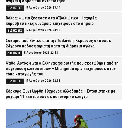
ανήκει η σορός που εντοπίστηκε
5 Αυγούστου 2026 23:14
ΕΙΔΗΣΕΙΣ
Βόλος: Φωτιά ξέσπασε στα Αϊβαλιώτικα – Ισχυρές
πυροσβεστικές δυνάμεις επιχειρούν στο σημείο
5 Αυγούστου 2026 23:00
ΕΙΔΗΣΕΙΣ
Σοκαριστικό βίντεο από την Ταϊλάνδη: Κεραυνός σκότωσε
24χρονο ποδοσφαιριστή κατά τη διάρκεια αγώνα
5 Αυγούστου 2026 22:53
ΔΙΕΘΝΗ
Ψάθα: Αυτός είναι ο Έλληνας χειριστής που σκοτώθηκε από τη
σύγκρουση ελικοπτέρων – Μια ημέρα πριν επιχειρούσε στον
τόπο καταγωγής του
5 Αυγούστου 2026 22:38
ΕΙΔΗΣΕΙΣ
Κέρκυρα: Συνελήφθη 19χρονος αλλοδαπός – Εντοπίστηκε με
μαχαίρι 11 εκατοστών σε αστυνομικό έλεγχο
5 Αυγούστου 2026 22:24
ΑΣΤΥΝΟΜΙΑ
Φωτιά στη Βοιωτία: Προς αναστολή λειτουργίας το αιολικό
πάρκο λόγω συνεχών βλαβών στο δίκτυο
5 Αυγούστου 2026 22:09
ΕΙΔΗΣΕΙΣ