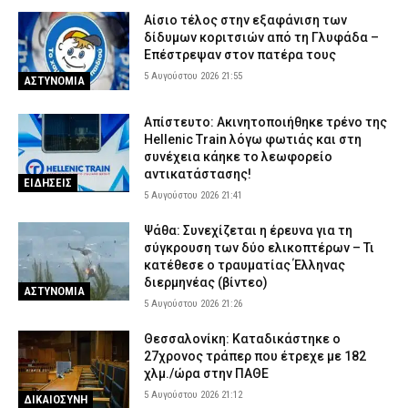
Αίσιο τέλος στην εξαφάνιση των
δίδυμων κοριτσιών από τη Γλυφάδα –
Επέστρεψαν στον πατέρα τους
5 Αυγούστου 2026 21:55
ΑΣΤΥΝΟΜΙΑ
Απίστευτο: Ακινητοποιήθηκε τρένο της
Hellenic Train λόγω φωτιάς και στη
συνέχεια κάηκε το λεωφορείο
αντικατάστασης!
ΕΙΔΗΣΕΙΣ
5 Αυγούστου 2026 21:41
Ψάθα: Συνεχίζεται η έρευνα για τη
σύγκρουση των δύο ελικοπτέρων – Τι
κατέθεσε ο τραυματίας Έλληνας
διερμηνέας (βίντεο)
ΑΣΤΥΝΟΜΙΑ
5 Αυγούστου 2026 21:26
Θεσσαλονίκη: Καταδικάστηκε ο
27χρονος τράπερ που έτρεχε με 182
χλμ./ώρα στην ΠΑΘΕ
5 Αυγούστου 2026 21:12
ΔΙΚΑΙΟΣΥΝΗ