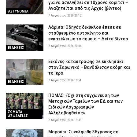
για να ασελγήσει σε 10χρονο κορίτσι –
Αναζητείται από τις Αρχές (βίντεο)
ΑΣΤΥΝΟΜΙΑ
7 Αυγούστου 2026 20:12
Λάρισα: Οδηγός δικύκλου έπεσε σε
σταθμευμένο αυτοκίνητο και
εγκατέλειψε το σημείο – Δείτε βίντεο
7 Αυγούστου 2026 20:06
ΕΙΔΗΣΕΙΣ
Εικόνες καταστροφής σε εκκλησάκι
στον Σαρωνικό – Βανδάλισαν ακόμη και
το Ιερό
7 Αυγούστου 2026 19:51
ΕΙΔΗΣΕΙΣ
ΠΟΜΑΣ: «Όχι στη συγχώνευση των
Μετοχικών Ταμείων των ΕΔ και των
Ειδικών Λογαριασμών
ΣΩΜΑΤΑ
Αλληλοβοηθείας»
ΑΣΦΑΛΕΙΑΣ
7 Αυγούστου 2026 19:39
Μαρούσι: Συνελήφθη 35χρονος σε