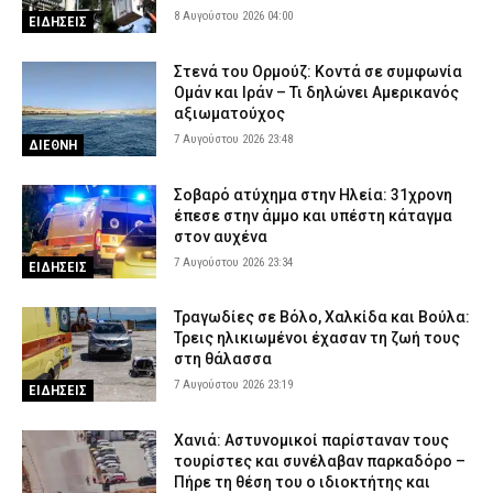
8 Αυγούστου 2026 04:00
7 Αυγούστου 2026 17:12
ΑΣΤΥΝΟΜΙΑ
ΕΙΔΗΣΕΙΣ
Θεσσαλονίκη: Μεγάλη κινητοποίηση για φωτιά στο Μονοπήγαδο
Στενά του Ορμούζ: Κοντά σε συμφωνία
– Επιχειρούν ισχυρές επίγειες και εναέριες δυνάμεις
Ομάν και Ιράν – Τι δηλώνει Αμερικανός
7 Αυγούστου 2026 17:00
ΕΙΔΗΣΕΙΣ
αξιωματούχος
7 Αυγούστου 2026 23:48
Γρεβενά: Ο Σύλλογος Αλληλεγγύης και Εθελοντισμού «Ελπίδα»
ΔΙΕΘΝΗ
προχώρησε σε δωρεά ειδών ιματισμού στο Αστυνομικό Τμήμα
7 Αυγούστου 2026 16:48
ΣΩΜΑΤΑ ΑΣΦΑΛΕΙΑΣ
Σοβαρό ατύχημα στην Ηλεία: 31χρονη
έπεσε στην άμμο και υπέστη κάταγμα
Κορινθία: Μήνυμα του 112 για φωτιά στο Στεφάνι –
στον αυχένα
«Παραμείνετε σε ετοιμότητα»
7 Αυγούστου 2026 23:34
ΕΙΔΗΣΕΙΣ
7 Αυγούστου 2026 16:35
ΕΙΔΗΣΕΙΣ
Πιερία: Συνελήφθησαν δύο άνδρες που διέρρηξαν ΙΧ και άρπαξαν
Τραγωδίες σε Βόλο, Χαλκίδα και Βούλα:
αντικείμενα αξίας άνω των 19.000 ευρώ
Τρεις ηλικιωμένοι έχασαν τη ζωή τους
στη θάλασσα
7 Αυγούστου 2026 16:23
ΑΣΤΥΝΟΜΙΑ
7 Αυγούστου 2026 23:19
ΕΙΔΗΣΕΙΣ
Χανιά: Αστυνομικοί παρίσταναν τους
τουρίστες και συνέλαβαν παρκαδόρο –
Πήρε τη θέση του ο ιδιοκτήτης και