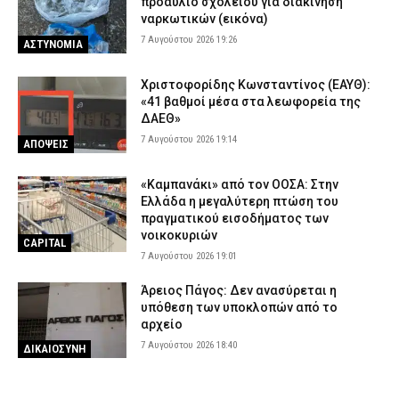
προαύλιο σχολείου για διακίνηση
ναρκωτικών (εικόνα)
7 Αυγούστου 2026 19:26
ΑΣΤΥΝΟΜΙΑ
Χριστοφορίδης Κωνσταντίνος (ΕΑΥΘ):
«41 βαθμοί μέσα στα λεωφορεία της
ΔΑΕΘ»
7 Αυγούστου 2026 19:14
ΑΠΟΨΕΙΣ
«Καμπανάκι» από τον ΟΟΣΑ: Στην
Ελλάδα η μεγαλύτερη πτώση του
πραγματικού εισοδήματος των
νοικοκυριών
CAPITAL
7 Αυγούστου 2026 19:01
Άρειος Πάγος: Δεν ανασύρεται η
υπόθεση των υποκλοπών από το
αρχείο
7 Αυγούστου 2026 18:40
ΔΙΚΑΙΟΣΥΝΗ