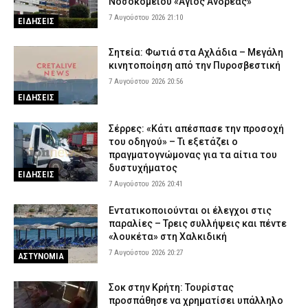
Νοσοκομείου «Άγιος Ανδρέας»
7 Αυγούστου 2026 21:10
ΕΙΔΗΣΕΙΣ
Σητεία: Φωτιά στα Αχλάδια – Μεγάλη
κινητοποίηση από την Πυροσβεστική
7 Αυγούστου 2026 20:56
ΕΙΔΗΣΕΙΣ
Σέρρες: «Κάτι απέσπασε την προσοχή
του οδηγού» – Τι εξετάζει ο
πραγματογνώμονας για τα αίτια του
δυστυχήματος
ΕΙΔΗΣΕΙΣ
7 Αυγούστου 2026 20:41
Εντατικοποιούνται οι έλεγχοι στις
παραλίες – Τρεις συλλήψεις και πέντε
«λουκέτα» στη Χαλκιδική
7 Αυγούστου 2026 20:27
ΑΣΤΥΝΟΜΙΑ
Σοκ στην Κρήτη: Τουρίστας
προσπάθησε να χρηματίσει υπάλληλο