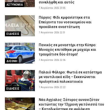
συνελήφθη και αυτός
ΑΣΤΥΝΟΜΙΑ
7 Αυγούστου 2026 23:05
Πύργος: Φίδι εμφανίστηκε στα
Επείγοντα του νοσοκομείου και
προκάλεσε αναστάτωση
7 Αυγούστου 2026 22:51
ΕΙΔΗΣΕΙΣ
Πανικός σε μοναστήρι στην Κύπρο:
Μοναχός επιτέθηκε με μαχαίρι και
τραυμάτισε δύο άτομα!
7 Αυγούστου 2026 22:36
ΔΙΕΘΝΗ
Παλαιό Φάληρο: Φωτιά σε κατάστημα
με ναυτιλιακά είδη – Εκκενώνεται
προληπτικά πολυκατοικία
7 Αυγούστου 2026 22:22
ΕΙΔΗΣΕΙΣ
Νέα Αγχίαλος: Σάτυρος αυνανιζόταν
κοιτώντας την 13χρονη γειτόνισσά του
– Καταδικάστηκε σε φυλάκιση