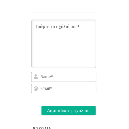
Name*
Email*
0
ΣΧΌΛΙΑ