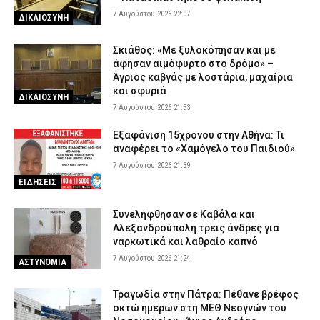
7 Αυγούστου 2026 22:07
ΔΙΚΑΙΟΣΥΝΗ
Σκιάθος: «Με ξυλοκόπησαν και με
άφησαν αιμόφυρτο στο δρόμο» –
Άγριος καβγάς με λοστάρια, μαχαίρια
και σφυριά
ΔΙΚΑΙΟΣΥΝΗ
7 Αυγούστου 2026 21:53
Εξαφάνιση 15χρονου στην Αθήνα: Τι
αναφέρει το «Χαμόγελο του Παιδιού»
7 Αυγούστου 2026 21:39
ΕΙΔΗΣΕΙΣ
Συνελήφθησαν σε Καβάλα και
Αλεξανδρούπολη τρεις άνδρες για
ναρκωτικά και λαθραίο καπνό
7 Αυγούστου 2026 21:24
ΑΣΤΥΝΟΜΙΑ
Τραγωδία στην Πάτρα: Πέθανε βρέφος
οκτώ ημερών στη ΜΕΘ Νεογνών του