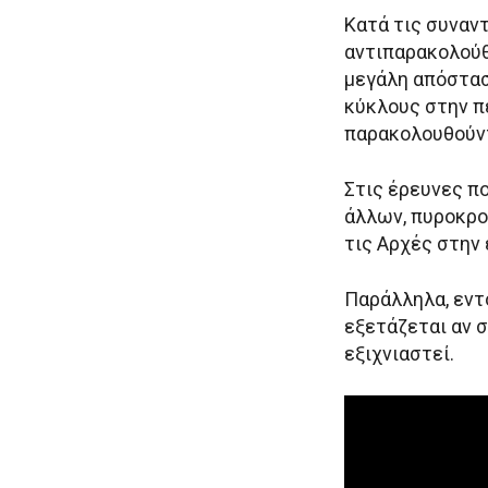
Κατά τις συναν
αντιπαρακολούθ
μεγάλη απόστασ
κύκλους στην π
παρακολουθούντ
Στις έρευνες π
άλλων, πυροκρο
τις Αρχές στην
Παράλληλα, εντ
εξετάζεται αν 
εξιχνιαστεί.