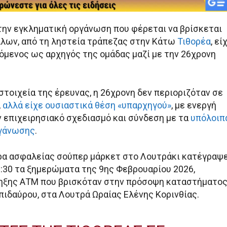
την εγκληματική οργάνωση που φέρεται να βρίσκεται
λλων, από τη ληστεία τράπεζας στην Κάτω
Τιθορέα
, εί
όμενος ως αρχηγός της ομάδας μαζί με την 26χρονη
τοιχεία της έρευνας, η 26χρονη δεν περιοριζόταν σε
,
αλλά είχε ουσιαστικά θέση «υπαρχηγού»
, με ενεργή
 επιχειρησιακό σχεδιασμό και σύνδεση με τα
υπόλοιπ
ργάνωσης
.
ρα ασφαλείας σούπερ μάρκετ στο Λουτράκι κατέγραψε
2:30 τα ξημερώματα της 9ης Φεβρουαρίου 2026,
ηξης ΑΤΜ που βρισκόταν στην πρόσοψη καταστήματο
ιδαύρου, στα Λουτρά Ωραίας Ελένης Κορινθίας.