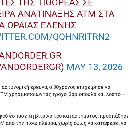
ΣΤΈΣ ΤΗΣ ΤΙΘΟΡΈΑΣ ΣΕ
ΙΡΑ ΑΝΑΤΊΝΑΞΗΣ ATM ΣΤΑ
Ά ΩΡΑΊΑΣ ΕΛΈΝΗΣ
WITTER.COM/QQHNRITRN2
ANDORDER.GR
WANDORDERGR)
MAY 13, 2026
 αστυνομική έρευνα, ο 30χρονος επιχείρησε να
ΑΤΜ χρησιμοποιώντας τροχό, βαριοπούλα και λοστό –
αφού έσπασε τη βιτρίνα του καταστήματος, προσπάθησ
ΑΤΜ από την πίσω πλευρά, χωρίς όμως να καταφέρει να