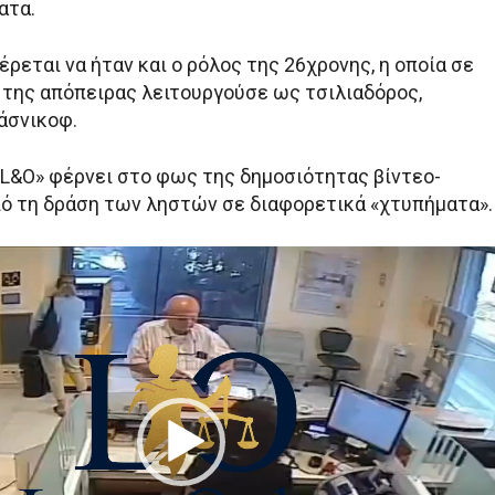
ατα.
ρεται να ήταν και ο ρόλος της 26χρονης, η οποία σε
α της απόπειρας λειτουργούσε ως τσιλιαδόρος,
άσνικοφ.
«L&O» φέρνει στο φως της δημοσιότητας βίντεο-
ό τη δράση των ληστών σε διαφορετικά «χτυπήματα».