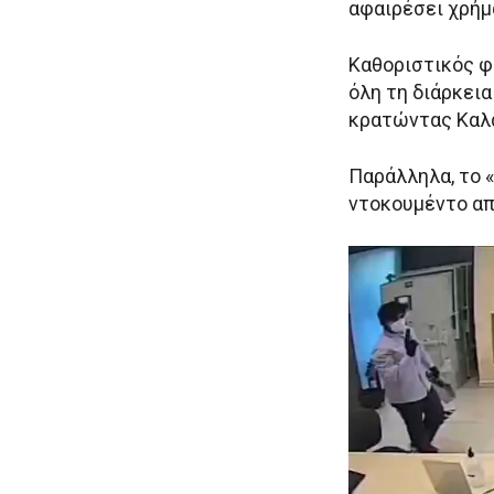
αφαιρέσει χρήμ
Καθοριστικός φέ
όλη τη διάρκει
κρατώντας Καλ
Παράλληλα, το 
ντοκουμέντο απ
Π
ρ
ό
γ
ρ
α
μ
μ
α