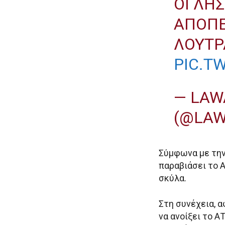
ΟΙ ΛΗ
ΑΠΌΠΕ
ΛΟΥΤΡ
PIC.T
— LAW
(@LA
Σύμφωνα με την
παραβιάσει το 
σκύλα.
Στη συνέχεια, 
να ανοίξει το 