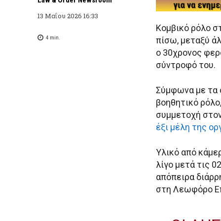
13 Μαΐου 2026 16:33
Κομβικό ρόλο σ
4
min.
πίσω, μεταξύ ά
ο 30χρονος φερ
σύντροφό του.
Σύμφωνα με τα σ
βοηθητικό ρόλο
συμμετοχή στον
έξι μέλη της ο
Υλικό από κάμε
λίγο μετά τις 0
απόπειρα διάρρ
στη Λεωφόρο Επ