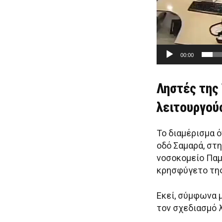
Α
ν
α
π
α
00:00
ρ
α
Ληστές της 
γ
λειτουργού
ω
γ
ή
Το διαμέρισμα ό
ς
οδό Σαμαρά, στ
Β
νοσοκομείο Παμ
ί
κρησφύγετο τη
ν
τ
Εκεί, σύμφωνα μ
ε
τον σχεδιασμό 
ο