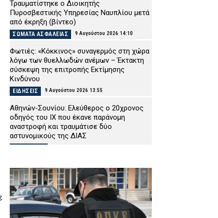
Τραυματίστηκε o Διοικητής
Πυροσβεστικής Υπηρεσίας Ναυπλίου μετά
από έκρηξη (βίντεο)
9 Αυγούστου 2026 14:10
ΣΩΜΑΤΑ ΑΣΦΑΛΕΙΑΣ
Φωτιές: «Κόκκινος» συναγερμός στη χώρα
λόγω των θυελλωδών ανέμων – Έκτακτη
σύσκεψη της επιτροπής Εκτίμησης
Κινδύνου
9 Αυγούστου 2026 13:55
ΕΙΔΗΣΕΙΣ
Αθηνών-Σουνίου: Ελεύθερος ο 20χρονος
οδηγός του ΙΧ που έκανε παράνομη
αναστροφή και τραυμάτισε δύο
αστυνομικούς της ΔΙΑΣ
9 Αυγούστου 2026 13:39
ΑΣΤΥΝΟΜΙΑ
Θεσσαλονίκη: Συνελήφθη φυγόποινος με
11 χρόνια κάθειρξη για ναρκωτικά –
Έκρυβαν κάνναβη σε κάδο απορριμμάτων
9 Αυγούστου 2026 13:25
ΑΣΤΥΝΟΜΙΑ
ε
Τραγωδία στα Μάλια: 64χρονος