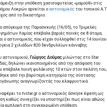
άμειξη στην υπόθεση χασισοφυτείας «μαμούθ» στις
δήμου Λοκρών αρνείται ο
αστυνομικός
του τοπικού Α.Τ
χος από το δικαστήριο.
το απόγευμα της Παρασκευής (16/05), το Τριμελές
γημάτων Λαμίας επέβαλε βαριές ποινές σε 8 άτομα,
ι ο αστυνομικός, που είχαν συλληφθεί στις 14 Ιουνίου
ργεια 2 χιλιάδων 820 δενδρυλλίων κάνναβης.
υ αστυνομικού,
Γιώργος Δούμας
μιλώντας στο Star
δας, δηλώνει ικανοποιημένος από την απόφαση του
ου επέβαλε ποινή φυλάκισης 10 ετών στον πελάτη του,
ηκε από την βαρύτερη κατηγορία της σύστασης
ργάνωσης αναγνωρίζοντάς του ελαφρυντικά.
αφέρει το tvstar.gr ο αστυνομικός άσκησε έφεση ως
ση καθώς συνεχίζει να υποστηρίζει πως είναι αθώος
αμία εμπλοκή στη συγκεκριμένη υπόθεση.