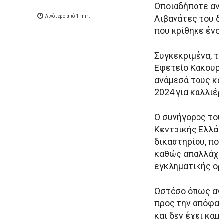
Οποιαδήποτε αν
Λιγότερο από 1
min.
Λιβανάτες του 
που κρίθηκε ένο
Συγκεκριμένα, 
Εφετείο Κακουρ
ανάμεσά τους κα
2024 για καλλιέ
Ο συνήγορος το
Κεντρικής Ελλά
δικαστηρίου, π
καθώς απαλλάχθ
εγκληματικής ο
Ωστόσο όπως αν
προς την απόφα
και δεν έχει κ