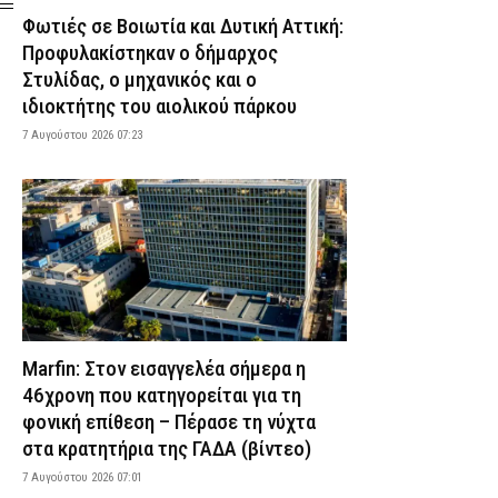
κατηγορείται για εμπλοκή στον φονικό
Φωτιές σε Βοιωτία και Δυτική Αττική:
εμπρησμό – Τι της αποδίδουν οι Αρχές
Προφυλακίστηκαν ο δήμαρχος
6 Αυγούστου 2026 22:44
ΑΣΤΥΝΟΜΙΑ
Στυλίδας, ο μηχανικός και ο
Χαλκιδική: Νεκρός 69χρονος που
ιδιοκτήτης του αιολικού πάρκου
ανασύρθηκε από τη θάλασσα –
Παραγγέλθηκε νεκροψία
7 Αυγούστου 2026 07:23
6 Αυγούστου 2026 22:30
ΕΙΔΗΣΕΙΣ
η
Αίγιο: Τραγωδία με οδηγό αστικού
λεωφορείου – Κατέρρευσε στο τιμόνι και
πέθανε
6 Αυγούστου 2026 22:16
ΕΙΔΗΣΕΙΣ
Χανιά: Πειθαρχική έρευνα για την υπόθεση
της 75χρονης που βρέθηκε νεκρή μετά την
αποχώρησή της από το Αστυνομικό
Marfin: Στον εισαγγελέα σήμερα η
Μέγαρο
46χρονη που κατηγορείται για τη
6 Αυγούστου 2026 22:01
ΑΣΤΥΝΟΜΙΑ
φονική επίθεση – Πέρασε τη νύχτα
Εύβοια: Νεκρός ο 35χρονος που πάλευε
στα κρατητήρια της ΓΑΔΑ (βίντεο)
για τη ζωή του μετά το τροχαίο με
7 Αυγούστου 2026 07:01
αγριογούρουνο