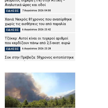
ρεύματος σήμερα (7/8) στην Αττική –
Αναλυτικά ώρες και οδοί
7 Αυγούστου 2026 04:00
ΕΙΔΗΣΕΙΣ
Χανιά: Νεκρός 81χρονος που ανασύρθηκε
χωρίς τις αισθήσεις του από παραλία
6 Αυγούστου 2026 23:42
ΕΙΔΗΣΕΙΣ
Τζόκερ: Αυτοί είναι οι τυχεροί αριθμοί
που κερδίζουν πάνω από 2,5 εκατ. ευρώ
6 Αυγούστου 2026 23:28
ΕΙΔΗΣΕΙΣ
Σοκ στην Πρέβεζα: 59χρονος εντοπίστηκε
απαγχονισμένος
6 Αυγούστου 2026 23:13
ΕΙΔΗΣΕΙΣ
ΕΛ.ΑΣ. για 75χρονη που βρέθηκε νεκρή στα
Χανιά: «ΕΔΕ σε βάρος των εμπλεκόμενων
αστυνομικών, στον εισαγγελέα τα
στοιχεία»
6 Αυγούστου 2026 22:59
ΑΣΤΥΝΟΜΙΑ
Marfin: «Πάτησε» Ελλάδα η 46χρονη που