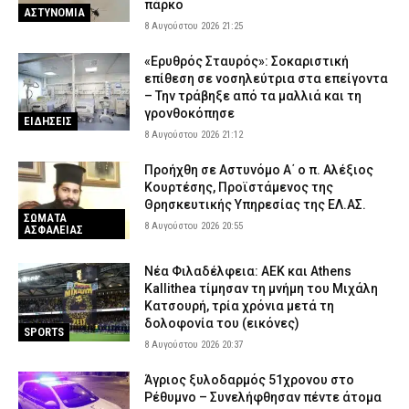
πάρκο
ΑΣΤΥΝΟΜΙΑ
8 Αυγούστου 2026 21:25
«Ερυθρός Σταυρός»: Σοκαριστική
επίθεση σε νοσηλεύτρια στα επείγοντα
– Την τράβηξε από τα μαλλιά και τη
γρονθοκόπησε
ΕΙΔΗΣΕΙΣ
8 Αυγούστου 2026 21:12
Προήχθη σε Αστυνόμο Α΄ ο π. Αλέξιος
Κουρτέσης, Προϊστάμενος της
Θρησκευτικής Υπηρεσίας της ΕΛ.ΑΣ.
ΣΩΜΑΤΑ
8 Αυγούστου 2026 20:55
ΑΣΦΑΛΕΙΑΣ
Νέα Φιλαδέλφεια: ΑΕΚ και Athens
Kallithea τίμησαν τη μνήμη του Μιχάλη
Κατσουρή, τρία χρόνια μετά τη
δολοφονία του (εικόνες)
SPORTS
8 Αυγούστου 2026 20:37
Άγριος ξυλοδαρμός 51χρονου στο
Ρέθυμνο – Συνελήφθησαν πέντε άτομα