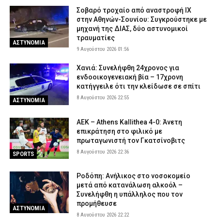
Σοβαρό τροχαίο από αναστροφή ΙΧ
στην Αθηνών-Σουνίου: Συγκρούστηκε με
μηχανή της ΔΙΑΣ, δύο αστυνομικοί
τραυματίες
ΑΣΤΥΝΟΜΙΑ
9 Αυγούστου 2026 01:56
Χανιά: Συνελήφθη 24χρονος για
ενδοοικογενειακή βία – 17χρονη
κατήγγειλε ότι την κλείδωσε σε σπίτι
8 Αυγούστου 2026 22:55
ΑΣΤΥΝΟΜΙΑ
ΑΕΚ – Athens Kallithea 4-0: Άνετη
επικράτηση στο φιλικό με
πρωταγωνιστή τον Γκατσίνοβιτς
8 Αυγούστου 2026 22:36
SPORTS
Ροδόπη: Ανήλικος στο νοσοκομείο
μετά από κατανάλωση αλκοόλ –
Συνελήφθη η υπάλληλος που τον
προμήθευσε
ΑΣΤΥΝΟΜΙΑ
8 Αυγούστου 2026 22:22