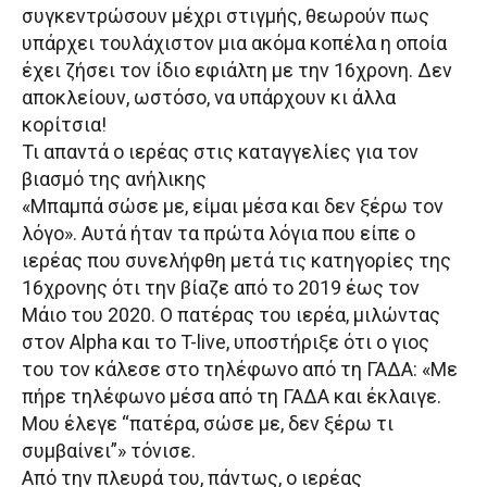
συγκεντρώσουν μέχρι στιγμής, θεωρούν πως
υπάρχει τουλάχιστον μια ακόμα κοπέλα η οποία
έχει ζήσει τον ίδιο εφιάλτη με την 16χρονη. Δεν
αποκλείουν, ωστόσο, να υπάρχουν κι άλλα
κορίτσια!
Τι απαντά ο ιερέας στις καταγγελίες για τον
βιασμό της ανήλικης
«Μπαμπά σώσε με, είμαι μέσα και δεν ξέρω τον
λόγο». Αυτά ήταν τα πρώτα λόγια που είπε ο
ιερέας που συνελήφθη μετά τις κατηγορίες της
16χρονης ότι την βίαζε από το 2019 έως τον
Μάιο του 2020. Ο πατέρας του ιερέα, μιλώντας
στον Alpha και το T-live, υποστήριξε ότι ο γιος
του τον κάλεσε στο τηλέφωνο από τη ΓΑΔΑ: «Με
πήρε τηλέφωνο μέσα από τη ΓΑΔΑ και έκλαιγε.
Μου έλεγε “πατέρα, σώσε με, δεν ξέρω τι
συμβαίνει”» τόνισε.
Από την πλευρά του, πάντως, ο ιερέας