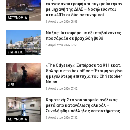
έκαναν αναστροφή και συγκρούστηκαν
με μηχανή της ΔΙΑΣ – Νοσηλεύονται
στο «401» οι δύο αστυνομικοί
ΑΣΤΥΝΟΜΙΑ
9 Αυγούστου 2026 08:09
Νάξος: Ιστιοφόρο με έξι επιβαίνοντες
προσάραξε σε βραχώδη βυθό
9 Αυγούστου 2026 07:55
ΕΙΔΗΣΕΙΣ
«The Odyssey»: Ξεπέρασε τα 911 εκατ.
δολάρια στο box office – Έτοιμη να γίνει
η μεγαλύτερη επιτυχία του Christopher
Nolan
LIFE
9 Αυγούστου 2026 07:42
Κομοτηνή: Στο νοσοκομείο ανήλικος
μετά από κατανάλωση αλκοόλ –
Συνελήφθη υπάλληλος καταστήματος
9 Αυγούστου 2026 07:32
ΑΣΤΥΝΟΜΙΑ