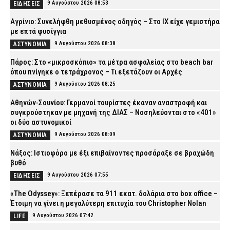
9 Αυγούστου 2026 08:53
ΕΙΔΗΣΕΙΣ
Αγρίνιο: Συνελήφθη μεθυσμένος οδηγός – Στο ΙΧ είχε γεμιστήρα
με επτά φυσίγγια
9 Αυγούστου 2026 08:38
ΑΣΤΥΝΟΜΙΑ
Πάρος: Στο «μικροσκόπιο» τα μέτρα ασφαλείας στο beach bar
όπου πνίγηκε ο τετράχρονος – Τι εξετάζουν οι Αρχές
9 Αυγούστου 2026 08:25
ΑΣΤΥΝΟΜΙΑ
Αθηνών-Σουνίου: Γερμανοί τουρίστες έκαναν αναστροφή και
συγκρούστηκαν με μηχανή της ΔΙΑΣ – Νοσηλεύονται στο «401»
οι δύο αστυνομικοί
9 Αυγούστου 2026 08:09
ΑΣΤΥΝΟΜΙΑ
Νάξος: Ιστιοφόρο με έξι επιβαίνοντες προσάραξε σε βραχώδη
βυθό
9 Αυγούστου 2026 07:55
ΕΙΔΗΣΕΙΣ
«The Odyssey»: Ξεπέρασε τα 911 εκατ. δολάρια στο box office –
Έτοιμη να γίνει η μεγαλύτερη επιτυχία του Christopher Nolan
9 Αυγούστου 2026 07:42
LIFE