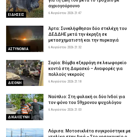
για τη ζωή του μετά το τροχαίο με
ΕΙΔΗΣΕΙΣ
αγριογούρουνο
Φωτιά στην περιοχή Κολυμπάδα στην Σκύρο – Ισχυρή
6 Αυγούστου 2026 21:47
ΕΙΔΗΣΕΙΣ
κινητοποίηση της Πυροσβεστικής
6 Αυγούστου 2026 15:35
ΕΙΔΗΣΕΙΣ
Άρτα: Συνελήφθησαν δύο στελέχη του
ΔΕΔΔΗΕ μετά την έκρηξη σε
Κόρινθος: Άνδρας έσπασε τζαμαρία καταστήματος με πλάκα
μετασχηματιστή και την πυρκαγιά
πεζοδρομίου – Δείτε βίντεο
6 Αυγούστου 2026 21:32
6 Αυγούστου 2026 15:07
ΑΣΤΥΝΟΜΙΑ
ΑΣΤΥΝΟΜΙΑ
Τροχαίο στον Πύργο: Τραυματίστηκε σοβαρά ντελιβεράς μετά
Συρία: Βόμβα εξερράγη σε λεωφορείο
από σφοδρή σύγκρουσης μηχανής με ΙΧ
κοντά στη Δαμασκό – Αναφορές για
6 Αυγούστου 2026 14:58
ΕΙΔΗΣΕΙΣ
πολλούς νεκρούς
6 Αυγούστου 2026 21:18
ΔΙΕΘΝΗ
Ναύπλιο: Στη φυλακή οι δύο Ινδοί για
τον φόνο του 59χρονου ψυχολόγου
6 Αυγούστου 2026 21:03
ΔΙΚΑΙΟΣΥΝΗ
Λάρισα: Μοτοσικλέτα συγκρούστηκε με
νταλίκα στην Αγιά – Στο νοσοκομείο ο