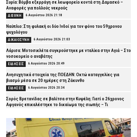
Συρία: Βόμβα εξερράγη σε λεωφορείο κοντά στη Δαμασκό –
Αναφορές για πολλούς νεκρούς
6 Αυγούστου 2026 21:18
ΔΙΕΘΝΗ
Ναύπλιο: Στη φυλακή οι δύο Ινδοί για τον φόνο του 59χρονου
ψυχολόγου
6 Αυγούστου 2026 21:03
ΔΙΚΑΙΟΣΥΝΗ
Λάρισα: Μοτοσικλέτα συγκρούστηκε με νταλίκα στην Αγιά – Στο
νοσοκομείο ο αναβάτης
6 Αυγούστου 2026 20:49
ΕΙΔΗΣΕΙΣ
Ανησυχητικά στοιχεία της ΠΟΕΔΗΝ: Οκτώ καταγγελίες για
βιασμό μέσα σε 20 ημέρες στη Ζάκυνθο
6 Αυγούστου 2026 20:34
ΕΙΔΗΣΕΙΣ
Σορός Βρετανίδας σε βαλίτσα στην Κυψέλη: Γιατί ο 26χρονος
Αφγανός επικαλέστηκε το δικαίωμα της σιωπής – Τι
υποστηρίζει ο δικηγόρος του
6 Αυγούστου 2026 20:20
ΑΣΤΥΝΟΜΙΑ
Πυρκαγιές: 325 αυτοψίες σε έξι περιφερειακές ενότητες –
Ακατάλληλα 118 κτίρια