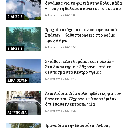
δυνάμεις για τη φωτιά στην Κολυμπάδα
– Προς τη θάλασσα κινείται το μέτωπο
6 Αυγούστου 2026 19:05
ΕΙΔΗΣΕΙΣ
Τροχαίο ατύχημα στον περιφερειακό
Σπάτων – Καθυστερήσεις στο ρεύμα
προς Αθήνα
6 Αυγούστου 2026 18:53
ΕΙΔΗΣΕΙΣ
Σκιάθος: «Δεν θυμάμαι και πολλά» –
Στο δικαστήριο η 39χρονη μετά το
ξέσπασμα στο Κέντρο Υγείας
6 Αυγούστου 2026 18:40
ΔΙΚΑΙΟΣΥΝΗ
Άνω Λιόσια: Δύο συλληφθέντες για τον
θάνατο του 72χρονου – Υποστήριξαν
ότι έπαθε ηλεκτροπληξία
6 Αυγούστου 2026 18:39
ΑΣΤΥΝΟΜΙΑ
Τραγωδία στην Ελασσόνα: Άνδρας