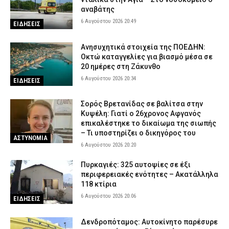
αναβάτης
6 Αυγούστου 2026 20:49
ΕΙΔΗΣΕΙΣ
Ανησυχητικά στοιχεία της ΠΟΕΔΗΝ:
Οκτώ καταγγελίες για βιασμό μέσα σε
20 ημέρες στη Ζάκυνθο
6 Αυγούστου 2026 20:34
ΕΙΔΗΣΕΙΣ
Σορός Βρετανίδας σε βαλίτσα στην
Κυψέλη: Γιατί ο 26χρονος Αφγανός
επικαλέστηκε το δικαίωμα της σιωπής
– Τι υποστηρίζει ο δικηγόρος του
ΑΣΤΥΝΟΜΙΑ
6 Αυγούστου 2026 20:20
Πυρκαγιές: 325 αυτοψίες σε έξι
περιφερειακές ενότητες – Ακατάλληλα
118 κτίρια
6 Αυγούστου 2026 20:06
ΕΙΔΗΣΕΙΣ
Δενδροπόταμος: Αυτοκίνητο παρέσυρε