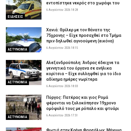
εντοπίστηκε νεκρός στο χωράφι του
6 Αυγούστου 2026 18:28
ΕΙΔΗΣΕΙΣ
Χανιά: Θρίλερ με τον θάνατο της
75χρονης – Είχε προσαχθεί στο Τμήμα
πριν δηλωθεί αγνοούμενη (εικόνα)
6 Αυγούστου 2026 18:15
ΑΣΤΥΝΟΜΙΑ
Αλεξανδρούπολη: Άνδρας έδειχνε τα
γεννητικά του όργανα σε ανήλικα
κορίτσια – Είχε συλληφθεί για το ίδιο
αδίκημα ημέρες νωρίτερα
ΑΣΤΥΝΟΜΙΑ
6 Αυγούστου 2026 18:03
Πύργος: Πατέρας και γιος Ρομά
φέρονται να ξυλοκόπησαν 19χρονο
ομόφυλό τους με ρόπαλο και φτυάρι
6 Αυγούστου 2026 17:51
ΑΣΤΥΝΟΜΙΑ
Φωτιά στην Κρήνη Φαρσάλων: Μήνυμα