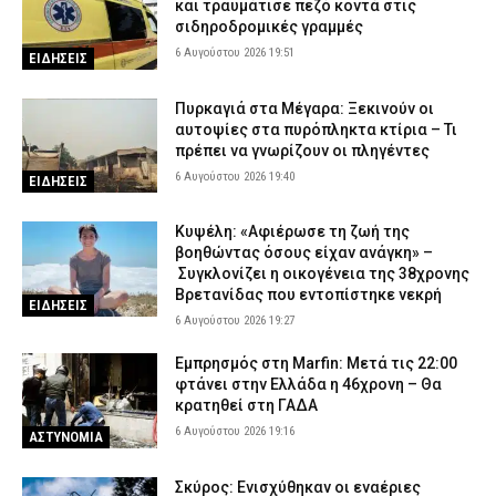
και τραυμάτισε πεζό κοντά στις
σιδηροδρομικές γραμμές
6 Αυγούστου 2026 19:51
ΕΙΔΗΣΕΙΣ
Πυρκαγιά στα Μέγαρα: Ξεκινούν οι
αυτοψίες στα πυρόπληκτα κτίρια – Τι
πρέπει να γνωρίζουν οι πληγέντες
6 Αυγούστου 2026 19:40
ΕΙΔΗΣΕΙΣ
Κυψέλη: «Αφιέρωσε τη ζωή της
βοηθώντας όσους είχαν ανάγκη» –
Συγκλονίζει η οικογένεια της 38χρονης
Βρετανίδας που εντοπίστηκε νεκρή
ΕΙΔΗΣΕΙΣ
6 Αυγούστου 2026 19:27
Εμπρησμός στη Marfin: Μετά τις 22:00
φτάνει στην Ελλάδα η 46χρονη – Θα
κρατηθεί στη ΓΑΔΑ
6 Αυγούστου 2026 19:16
ΑΣΤΥΝΟΜΙΑ
Σκύρος: Ενισχύθηκαν οι εναέριες