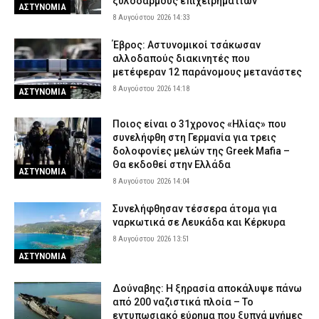
ξυλοδαρμούς επιχειρηματιών
ΑΣΤΥΝΟΜΙΑ
8 Αυγούστου 2026 14:33
Έβρος: Αστυνομικοί τσάκωσαν
αλλοδαπούς διακινητές που
μετέφεραν 12 παράνομους μετανάστες
8 Αυγούστου 2026 14:18
ΑΣΤΥΝΟΜΙΑ
Ποιος είναι ο 31χρονος «Ηλίας» που
συνελήφθη στη Γερμανία για τρεις
δολοφονίες μελών της Greek Mafia –
Θα εκδοθεί στην Ελλάδα
ΑΣΤΥΝΟΜΙΑ
8 Αυγούστου 2026 14:04
Συνελήφθησαν τέσσερα άτομα για
ναρκωτικά σε Λευκάδα και Κέρκυρα
8 Αυγούστου 2026 13:51
ΑΣΤΥΝΟΜΙΑ
Δούναβης: Η ξηρασία αποκάλυψε πάνω
από 200 ναζιστικά πλοία – Το
εντυπωσιακό εύρημα που ξυπνά μνήμες