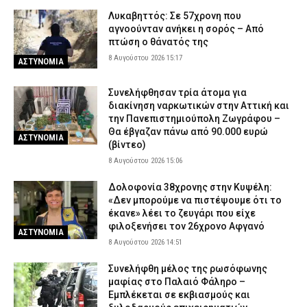
Γυναίκα έπεσε θύμα διαδικτυακής απάτης στην Εύβοια – Έδωσε
Λυκαβηττός: Σε 57χρονη που
2.480 ευρώ για τρακτέρ που δεν παρέλαβε ποτέ
αγνοούνταν ανήκει η σορός – Από
πτώση ο θάνατός της
8 Αυγούστου 2026 08:40
ΑΣΤΥΝΟΜΙΑ
8 Αυγούστου 2026 15:17
ΑΣΤΥΝΟΜΙΑ
Συνελήφθησαν τρία άτομα για
διακίνηση ναρκωτικών στην Αττική και
την Πανεπιστημιούπολη Ζωγράφου –
Θα έβγαζαν πάνω από 90.000 ευρώ
ΑΣΤΥΝΟΜΙΑ
(βίντεο)
8 Αυγούστου 2026 15:06
Δολοφονία 38χρονης στην Κυψέλη:
«Δεν μπορούμε να πιστέψουμε ότι το
έκανε» λέει το ζευγάρι που είχε
φιλοξενήσει τον 26χρονο Αφγανό
ΑΣΤΥΝΟΜΙΑ
8 Αυγούστου 2026 14:51
Συνελήφθη μέλος της ρωσόφωνης
μαφίας στο Παλαιό Φάληρο –
Εμπλέκεται σε εκβιασμούς και