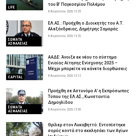
του Β’ Παγκοσμίου Πολέμου
LIFE
8 Αυγούστου 2026 13:39
ΕΛ.ΑΣ.: Προήχθη ο Διοικητής του Α.Τ.
Αλεξάνδρειας, Δημήτρης Σαμαράς
8 Αυγούστου 2026 13:25
ΣΩΜΑΤΑ
ΑΣΦΑΛΕΙΑΣ
ΑΑΔΕ: Άνοιξε εκ νέου το σύστημα
Ενιαίας Αίτησης Ενίσχυσης 2025 –
Μέχρι μπορείτε να κάνετε διορθώσεις
8 Αυγούστου 2026 13:12
CAPITAL
Προήχθη σε Αστυνόμο Α’ η Εκπρόσωπος
Τύπου της ΕΛ.ΑΣ., Κωνσταντία
Δημογλίδου
ΣΩΜΑΤΑ
8 Αυγούστου 2026 13:00
ΑΣΦΑΛΕΙΑΣ
Θρίλερ στον Λυκαβηττό: Εντοπίστηκε
σορός κοντά στο εκκλησάκι των Αγίων