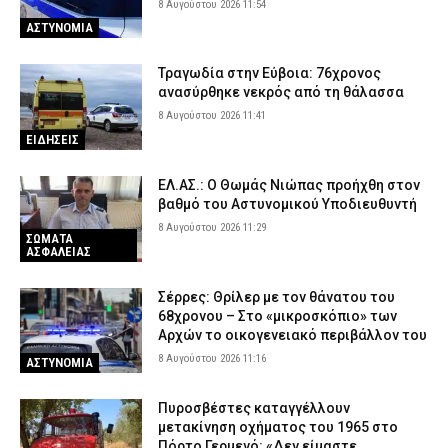
8 Αυγούστου 2026 11:54
ΑΣΤΥΝΟΜΙΑ
Τραγωδία στην Εύβοια: 76χρονος
ανασύρθηκε νεκρός από τη θάλασσα
8 Αυγούστου 2026 11:41
ΕΙΔΗΣΕΙΣ
ΕΛ.ΑΣ.: Ο Θωμάς Νιώπας προήχθη στον
βαθμό του Αστυνομικού Υποδιευθυντή
8 Αυγούστου 2026 11:29
ΣΩΜΑΤΑ
ΑΣΦΑΛΕΙΑΣ
Σέρρες: Θρίλερ με τον θάνατου του
68χρονου – Στο «μικροσκόπιο» των
Αρχών το οικογενειακό περιβάλλον του
8 Αυγούστου 2026 11:16
ΑΣΤΥΝΟΜΙΑ
Πυροσβέστες καταγγέλλουν
μετακίνηση οχήματος του 1965 στο
Πόρτο Γερμενό: «Δεν είμαστε