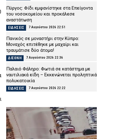
Πύργος: Φίδι εμφανίστηκε στα Επείγοντα
0
του νοσοκομείου και προκάλεσε
αναστάτωση
7 Αυγούστου 2026 22:51
ΕΙΔΗΣΕΙΣ
Πανικός σε μοναστήρι στην Κύπρο:
Μοναχός επιτέθηκε με μαχαίρι και
τραυμάτισε δύο άτομα!
7 Αυγούστου 2026 22:36
ΔΙΕΘΝΗ
Παλαιό Φάληρο: Φωτιά σε κατάστημα με
ναυτιλιακά είδη – Εκκενώνεται προληπτικά
α
πολυκατοικία
7 Αυγούστου 2026 22:22
ΕΙΔΗΣΕΙΣ
ι
Νέα Αγχίαλος: Σάτυρος αυνανιζόταν
κοιτώντας την 13χρονη γειτόνισσά του –
Καταδικάστηκε σε φυλάκιση
7 Αυγούστου 2026 22:07
ΔΙΚΑΙΟΣΥΝΗ
Σκιάθος: «Με ξυλοκόπησαν και με άφησαν
αιμόφυρτο στο δρόμο» – Άγριος καβγάς με