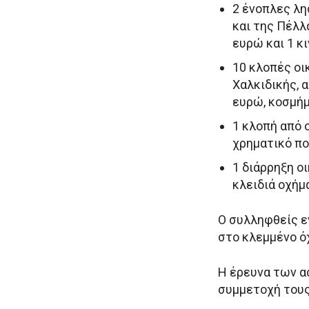
2 ένοπλες λη
και της Πέλλ
ευρώ και 1 κ
10 κλοπές οι
Χαλκιδικής, 
ευρώ, κοσμήμ
1 κλοπή από 
χρηματικό πο
1 διάρρηξη ο
κλειδιά οχήμ
Ο συλληφθείς ε
στο κλεμμένο όχ
Η έρευνα των α
συμμετοχή τους