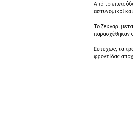
Από το επεισόδι
αστυνομικοί κα
Το ζευγάρι μετ
παρασχέθηκαν ο
Ευτυχώς, τα τρ
φροντίδας απο