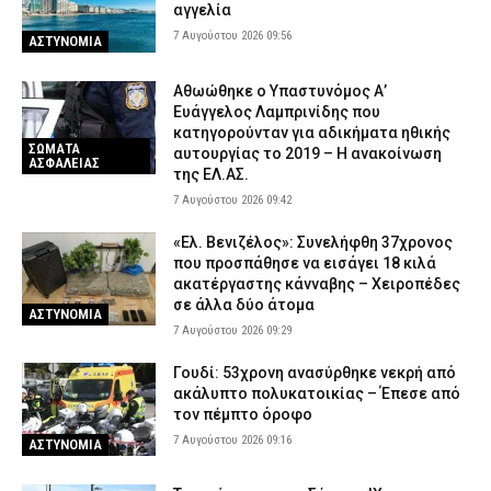
αγγελία
6 Αυγούστου 2026 20:34
ΕΙΔΗΣΕΙΣ
7 Αυγούστου 2026 09:56
ΑΣΤΥΝΟΜΙΑ
Σορός Βρετανίδας σε βαλίτσα στην Κυψέλη: Γιατί ο 26χρονος
Αφγανός επικαλέστηκε το δικαίωμα της σιωπής – Τι
Αθωώθηκε ο Υπαστυνόμος Α’
υποστηρίζει ο δικηγόρος του
Ευάγγελος Λαμπρινίδης που
6 Αυγούστου 2026 20:20
ΑΣΤΥΝΟΜΙΑ
κατηγορούνταν για αδικήματα ηθικής
ΣΩΜΑΤΑ
αυτουργίας το 2019 – Η ανακοίνωση
ΑΣΦΑΛΕΙΑΣ
της ΕΛ.ΑΣ.
7 Αυγούστου 2026 09:42
«Ελ. Βενιζέλος»: Συνελήφθη 37χρονος
που προσπάθησε να εισάγει 18 κιλά
ακατέργαστης κάνναβης – Χειροπέδες
σε άλλα δύο άτομα
ΑΣΤΥΝΟΜΙΑ
7 Αυγούστου 2026 09:29
Γουδί: 53χρονη ανασύρθηκε νεκρή από
ακάλυπτο πολυκατοικίας – Έπεσε από
τον πέμπτο όροφο
7 Αυγούστου 2026 09:16
ΑΣΤΥΝΟΜΙΑ