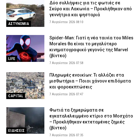
Δύο συλλήψεις για τις φωτιές σε
Σκύρο και Λακωνία – Προκλήθηκαν από
γεννήτρια και ψησταριά
7 Αυγούστου 2026 08:10
ΑΣΤΥΝΟΜΙΑ
Spider-Man: Γιατί η νέα ταινία του Miles
Morales θα είναι το μεγαλύτερο
κινηματογραφικό γεγονός της Marvel
(βίντεο)
LIFE
7 Αυγούστου 2026 07:58
Πληρωμές ενοικίων: Τι αλλάζει στα
μισθωτήρια – Ποιοι χάνουν επιδόματα
και φοροεκπτώσεις
7 Αυγούστου 2026 07:47
CAPITAL
Φωτιά τα ξημερώματα σε
εγκαταλελειμμένο κτίριο στο Μοσχάτο
– Προκλήθηκαν εκτεταμένες ζημιές
(βίντεο)
ΕΙΔΗΣΕΙΣ
7 Αυγούστου 2026 07:35