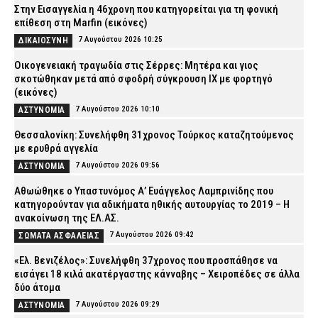
Στην Εισαγγελία η 46χρονη που κατηγορείται για τη φονική
επίθεση στη Marfin (εικόνες)
7 Αυγούστου 2026 10:25
ΔΙΚΑΙΟΣΥΝΗ
Οικογενειακή τραγωδία στις Σέρρες: Μητέρα και γιος
σκοτώθηκαν μετά από σφοδρή σύγκρουση ΙΧ με φορτηγό
(εικόνες)
7 Αυγούστου 2026 10:10
ΑΣΤΥΝΟΜΙΑ
Θεσσαλονίκη: Συνελήφθη 31χρονος Τούρκος καταζητούμενος
με ερυθρά αγγελία
7 Αυγούστου 2026 09:56
ΑΣΤΥΝΟΜΙΑ
Αθωώθηκε ο Υπαστυνόμος Α’ Ευάγγελος Λαμπρινίδης που
κατηγορούνταν για αδικήματα ηθικής αυτουργίας το 2019 – Η
ανακοίνωση της ΕΛ.ΑΣ.
7 Αυγούστου 2026 09:42
ΣΩΜΑΤΑ ΑΣΦΑΛΕΙΑΣ
«Ελ. Βενιζέλος»: Συνελήφθη 37χρονος που προσπάθησε να
εισάγει 18 κιλά ακατέργαστης κάνναβης – Χειροπέδες σε άλλα
δύο άτομα
7 Αυγούστου 2026 09:29
ΑΣΤΥΝΟΜΙΑ