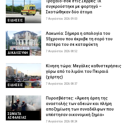
Τροχαίο-σοκ στις Σέρρες: ΙΧ
συγκρούστηκε με φορτηγό –
Σκοτώθηκαν δύο άτομα
7 Αυγούστου 2026 09:03
ΕΙΔΗΣΕΙΣ
Λακωνία: Σήμερα η απολογία του
55χρονου που έκρυβε τη σορό του
πατέρα του σε καταψύκτη
7 Αυγούστου 2026 08:52
ΔΙΚΑΙΟΣΥΝΗ
Κίνηση τώρα: Μεγάλες καθυστερήσεις
γύρω από το λιμάνι του Πειραιά
(χάρτης)
7 Αυγούστου 2026 08:37
ΕΙΔΗΣΕΙΣ
Πυροσβέστες: «Άμεση άρση της
αναστολής των αδειών και πλήρη
αποζημίωση των συναδέλφων που
ΣΩΜΑΤΑ
υπέστησαν οικονομική ζημία»
ΑΣΦΑΛΕΙΑΣ
7 Αυγούστου 2026 08:24