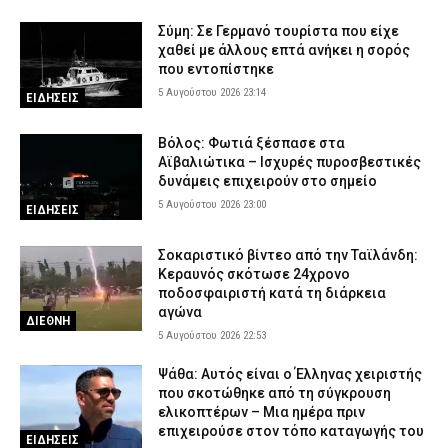
Σύμη: Σε Γερμανό τουρίστα που είχε
χαθεί με άλλους επτά ανήκει η σορός
που εντοπίστηκε
5 Αυγούστου 2026 23:14
ΕΙΔΗΣΕΙΣ
Βόλος: Φωτιά ξέσπασε στα
Αϊβαλιώτικα – Ισχυρές πυροσβεστικές
δυνάμεις επιχειρούν στο σημείο
5 Αυγούστου 2026 23:00
ΕΙΔΗΣΕΙΣ
Σοκαριστικό βίντεο από την Ταϊλάνδη:
Κεραυνός σκότωσε 24χρονο
ποδοσφαιριστή κατά τη διάρκεια
αγώνα
ΔΙΕΘΝΗ
5 Αυγούστου 2026 22:53
Ψάθα: Αυτός είναι ο Έλληνας χειριστής
που σκοτώθηκε από τη σύγκρουση
ελικοπτέρων – Μια ημέρα πριν
επιχειρούσε στον τόπο καταγωγής του
ΕΙΔΗΣΕΙΣ