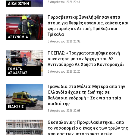
5 Αυγούστου 2026 20:44
ΔΙΚΑΙΟΣΥΝΗ
Πυροσβεστική: Συνελήφθησαν επτά
άτομα για θερμές εργασίες, καύσεις και
ψησταριές σε Αττική, Πρέβεζα και
Τρίκαλα
ΑΣΤΥΝΟΜΙΑ
5 Αυγούστου 2026 20:32
ΠΟΕΠΛΣ: «Πραγματοποιήθηκε κοινή
συνάντηση με τον Αρχηγό του ΛΣ
Αντιναύαρχο ΛΣ Χρήστο Κοντορουχά»
ΣΩΜΑΤΑ
5 Αυγούστου 2026 20:20
ΑΣΦΑΛΕΙΑΣ
Τραγωδία στα Μάλια: Μητέρα από την
Ολλανδία έχασε τη ζωή της σε
θαλάσσια εκδρομή – Σοκ για τα τρία
παιδιά της
ΕΙΔΗΣΕΙΣ
5 Αυγούστου 2026 20:08
Θεσσαλονίκη: Προφυλακίστηκε… από
το νοσοκομείο ο ένας εκ των τριών της
σπείρας των μετασχηματιστών