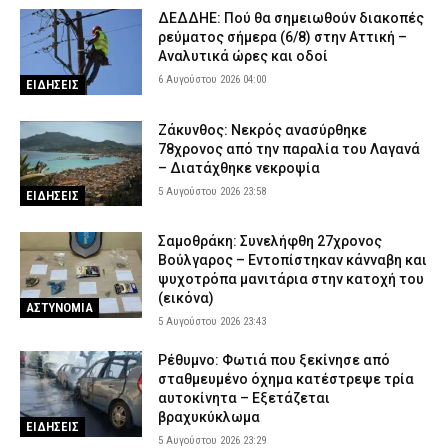
5 Αυγούστου 2026 17:53
ΣΩΜΑΤΑ ΑΣΦΑΛΕΙΑΣ
ΔΕΔΔΗΕ: Πού θα σημειωθούν διακοπές
ρεύματος σήμερα (6/8) στην Αττική –
Οινόη – Χαλκίδα: Διακοπή σιδηροδρομικής γραμμής λόγω
Αναλυτικά ώρες και οδοί
φωτιάς – Τι ανακοίνωσε η Hellenic Train
6 Αυγούστου 2026 04:00
ΕΙΔΗΣΕΙΣ
5 Αυγούστου 2026 17:42
ΕΙΔΗΣΕΙΣ
Εκτεταμένες επιχειρήσεις της ΕΛ.ΑΣ. οδήγησαν σε 23
Ζάκυνθος: Νεκρός ανασύρθηκε
συλλήψεις στη Στερεά Ελλάδα
78χρονος από την παραλία του Λαγανά
– Διατάχθηκε νεκροψία
5 Αυγούστου 2026 17:31
ΑΣΤΥΝΟΜΙΑ
5 Αυγούστου 2026 23:58
ΕΙΔΗΣΕΙΣ
Σοκαριστικό βίντεο: Η στιγμή που η φωτιά εισβάλλει στο Πόρτο
Γερμενό και κατακαίει τα πάντα
Σαμοθράκη: Συνελήφθη 27χρονος
5 Αυγούστου 2026 17:18
ΕΙΔΗΣΕΙΣ
Βούλγαρος – Εντοπίστηκαν κάνναβη και
ψυχοτρόπα μανιτάρια στην κατοχή του
Πολύ υψηλός κίνδυνος πυρκαγιάς την Πέμπτη – Σε Red Code
(εικόνα)
Αττική, Βοιωτία και Εύβοια
ΑΣΤΥΝΟΜΙΑ
5 Αυγούστου 2026 23:43
5 Αυγούστου 2026 17:07
ΕΙΔΗΣΕΙΣ
Ρέθυμνο: Φωτιά που ξεκίνησε από
Μπορεί ένα αυτοκίνητο να ξεπεράσει τα 300.000 χιλιόμετρα; –
σταθμευμένο όχημα κατέστρεψε τρία
Τι καθορίζει πραγματικά τη διάρκεια ζωής του
αυτοκίνητα – Εξετάζεται
5 Αυγούστου 2026 16:59
AUTO MOTO
βραχυκύκλωμα
ΕΙΔΗΣΕΙΣ
5 Αυγούστου 2026 23:29