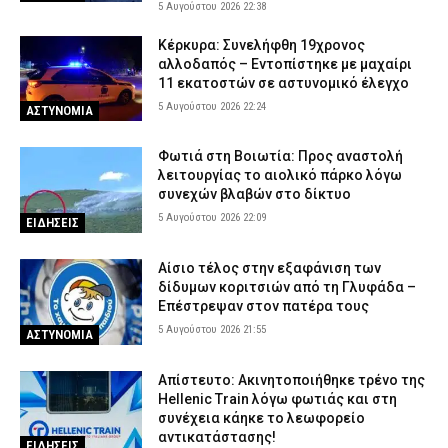
5 Αυγούστου 2026 22:38
Κέρκυρα: Συνελήφθη 19χρονος
αλλοδαπός – Εντοπίστηκε με μαχαίρι
11 εκατοστών σε αστυνομικό έλεγχο
5 Αυγούστου 2026 22:24
ΑΣΤΥΝΟΜΙΑ
Φωτιά στη Βοιωτία: Προς αναστολή
λειτουργίας το αιολικό πάρκο λόγω
συνεχών βλαβών στο δίκτυο
5 Αυγούστου 2026 22:09
ΕΙΔΗΣΕΙΣ
Αίσιο τέλος στην εξαφάνιση των
δίδυμων κοριτσιών από τη Γλυφάδα –
Επέστρεψαν στον πατέρα τους
5 Αυγούστου 2026 21:55
ΑΣΤΥΝΟΜΙΑ
Απίστευτο: Ακινητοποιήθηκε τρένο της
Hellenic Train λόγω φωτιάς και στη
συνέχεια κάηκε το λεωφορείο
αντικατάστασης!
ΕΙΔΗΣΕΙΣ