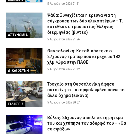
5 Αυγούστου 2026 21:41
Ψάθα: Συνεχίζεται η έρευνα για τη
σύγκρουση των δύο ελικοπτέρων – Τι
κατέθεσε ο τραυματίας Έλληνας
διερμηνέας (βίντεο)
ΑΣΤΥΝΟΜΙΑ
5 Αυγούστου 2026 21:26
Θεσσαλονίκη: Καταδικάστηκε ο
27χρονος τράπερ που έτρεχε με 182
χλμ./ώρα στην ΠΑΘΕ
5 Αυγούστου 2026 21:12
ΔΙΚΑΙΟΣΥΝΗ
Τροχαίο στη Θεσσαλονίκη άφησε
αυτοκίνητο… σκαρφαλωμένο πάνω σε
άλλο όχημα (εικόνα)
5 Αυγούστου 2026 20:57
ΕΙΔΗΣΕΙΣ
Βόλος: 26χρονος απείλησε τη μητέρα
του και χτύπησε τον αδερφό του – «Θα
σε σφάξω»