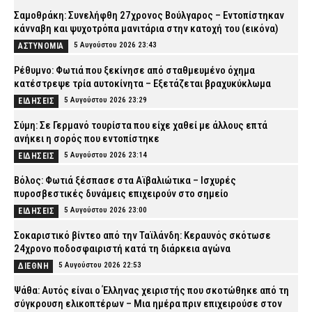
Σαμοθράκη: Συνελήφθη 27χρονος Βούλγαρος – Εντοπίστηκαν
κάνναβη και ψυχοτρόπα μανιτάρια στην κατοχή του (εικόνα)
5 Αυγούστου 2026 23:43
ΑΣΤΥΝΟΜΙΑ
Ρέθυμνο: Φωτιά που ξεκίνησε από σταθμευμένο όχημα
κατέστρεψε τρία αυτοκίνητα – Εξετάζεται βραχυκύκλωμα
5 Αυγούστου 2026 23:29
ΕΙΔΗΣΕΙΣ
Σύμη: Σε Γερμανό τουρίστα που είχε χαθεί με άλλους επτά
ανήκει η σορός που εντοπίστηκε
5 Αυγούστου 2026 23:14
ΕΙΔΗΣΕΙΣ
Βόλος: Φωτιά ξέσπασε στα Αϊβαλιώτικα – Ισχυρές
πυροσβεστικές δυνάμεις επιχειρούν στο σημείο
5 Αυγούστου 2026 23:00
ΕΙΔΗΣΕΙΣ
Σοκαριστικό βίντεο από την Ταϊλάνδη: Κεραυνός σκότωσε
24χρονο ποδοσφαιριστή κατά τη διάρκεια αγώνα
5 Αυγούστου 2026 22:53
ΔΙΕΘΝΗ
Ψάθα: Αυτός είναι ο Έλληνας χειριστής που σκοτώθηκε από τη
σύγκρουση ελικοπτέρων – Μια ημέρα πριν επιχειρούσε στον