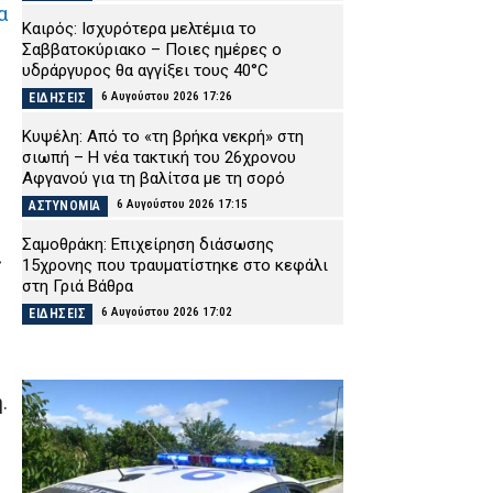
α
Καιρός: Ισχυρότερα μελτέμια το
Σαββατοκύριακο – Ποιες ημέρες ο
υδράργυρος θα αγγίξει τους 40°C
6 Αυγούστου 2026 17:26
ΕΙΔΗΣΕΙΣ
Κυψέλη: Από το «τη βρήκα νεκρή» στη
σιωπή – Η νέα τακτική του 26χρονου
Αφγανού για τη βαλίτσα με τη σορό
6 Αυγούστου 2026 17:15
ΑΣΤΥΝΟΜΙΑ
Σαμοθράκη: Επιχείρηση διάσωσης
ς
15χρονης που τραυματίστηκε στο κεφάλι
στη Γριά Βάθρα
6 Αυγούστου 2026 17:02
ΕΙΔΗΣΕΙΣ
Χαλκιδική: Πυροσβέστες έσβησαν μέσα σε
15 λεπτά φωτιά στο Πόρτο Καρράς
.
6 Αυγούστου 2026 16:50
ΕΙΔΗΣΕΙΣ
Meteo: Πότε αρχίζει η περίοδος των
δασικών πυρκαγιών στην Ελλάδα – Οι έξι
πιο επικίνδυνες εβδομάδες του έτους