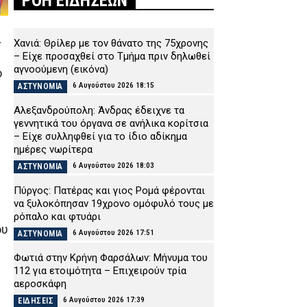
ΡΟΗ ΕΙΔΗΣΕΩΝ
α
Χανιά: Θρίλερ με τον θάνατο της 75χρονης
– Είχε προσαχθεί στο Τμήμα πριν δηλωθεί
αγνοούμενη (εικόνα)
ο
6 Αυγούστου 2026 18:15
ΑΣΤΥΝΟΜΙΑ
Αλεξανδρούπολη: Άνδρας έδειχνε τα
γεννητικά του όργανα σε ανήλικα κορίτσια
– Είχε συλληφθεί για το ίδιο αδίκημα
ημέρες νωρίτερα
6 Αυγούστου 2026 18:03
ΑΣΤΥΝΟΜΙΑ
Πύργος: Πατέρας και γιος Ρομά φέρονται
να ξυλοκόπησαν 19χρονο ομόφυλό τους με
ρόπαλο και φτυάρι
ου
6 Αυγούστου 2026 17:51
ΑΣΤΥΝΟΜΙΑ
Φωτιά στην Κρήνη Φαρσάλων: Μήνυμα του
112 για ετοιμότητα – Επιχειρούν τρία
αεροσκάφη
6 Αυγούστου 2026 17:39
ΕΙΔΗΣΕΙΣ