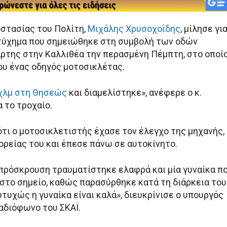
στασίας του Πολίτη,
Μιχάλης Χρυσοχοΐδης
, μίλησε γι
τύχημα που σημειώθηκε στη συμβολή των οδών
ρτης στην Καλλιθέα την περασμένη Πέμπτη, στο οποί
ου ένας οδηγός μοτοσικλέτας.
χλμ στη Θησεώς
και διαμελίστηκε», ανέφερε ο κ.
 το τροχαίο.
ότι ο μοτοσικλετιστής έχασε τον έλεγχο της μηχανής,
ορείας του και έπεσε πάνω σε αυτοκίνητο.
πρόσκρουση τραυματίστηκε ελαφρά και μία γυναίκα π
 στο σημείο, καθώς παρασύρθηκε κατά τη διάρκεια του
τυχώς η γυναίκα είναι καλά», διευκρίνισε ο υπουργός
αδιόφωνο του ΣΚΑΪ.