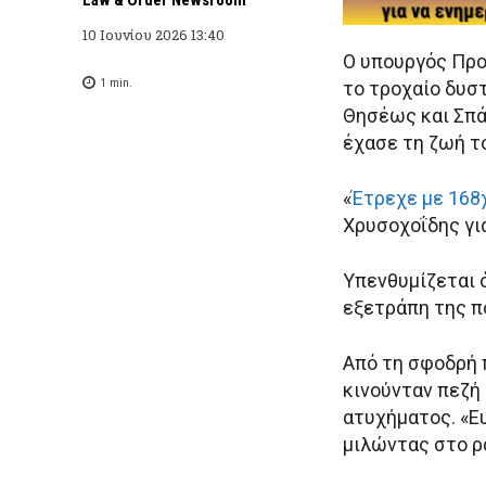
10 Ιουνίου 2026 13:40
Ο υπουργός Προ
1
min.
το τροχαίο δυσ
Θησέως και Σπά
έχασε τη ζωή τ
«
Έτρεχε με 168
Χρυσοχοΐδης για
Υπενθυμίζεται 
εξετράπη της π
Από τη σφοδρή 
κινούνταν πεζή
ατυχήματος. «Ευ
μιλώντας στο ρ