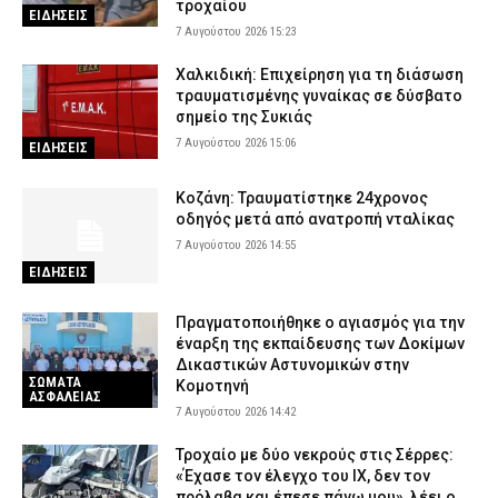
ΑΣΤΥΝΟΜΙΑ
τροχαίου
ΕΙΔΗΣΕΙΣ
7 Αυγούστου 2026 15:23
Τροχαίο-σοκ στις Σέρρες: ΙΧ συγκρούστηκε με φορτηγό –
Σκοτώθηκαν δύο άτομα
Χαλκιδική: Επιχείρηση για τη διάσωση
7 Αυγούστου 2026 09:03
ΕΙΔΗΣΕΙΣ
τραυματισμένης γυναίκας σε δύσβατο
σημείο της Συκιάς
Λακωνία: Σήμερα η απολογία του 55χρονου που έκρυβε τη σορό
7 Αυγούστου 2026 15:06
του πατέρα του σε καταψύκτη
ΕΙΔΗΣΕΙΣ
7 Αυγούστου 2026 08:52
ΔΙΚΑΙΟΣΥΝΗ
Κοζάνη: Τραυματίστηκε 24χρονος
Κίνηση τώρα: Μεγάλες καθυστερήσεις γύρω από το λιμάνι του
οδηγός μετά από ανατροπή νταλίκας
Πειραιά (χάρτης)
7 Αυγούστου 2026 14:55
7 Αυγούστου 2026 08:37
ΕΙΔΗΣΕΙΣ
ΕΙΔΗΣΕΙΣ
Πραγματοποιήθηκε ο αγιασμός για την
έναρξη της εκπαίδευσης των Δοκίμων
Δικαστικών Αστυνομικών στην
ΣΩΜΑΤΑ
Κομοτηνή
ΑΣΦΑΛΕΙΑΣ
7 Αυγούστου 2026 14:42
Τροχαίο με δύο νεκρούς στις Σέρρες:
«Έχασε τον έλεγχο του ΙΧ, δεν τον
πρόλαβα και έπεσε πάνω μου», λέει ο