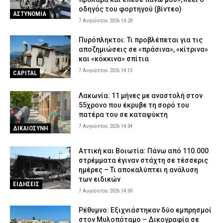
οδηγός του φορτηγού (βίντεο)
ΑΣΤΥΝΟΜΙΑ
7 Αυγούστου 2026 14:28
Πυρόπληκτοι: Τι προβλέπεται για τις
αποζημιώσεις σε «πράσινα», «κίτρινα»
και «κόκκινα» σπίτια
7 Αυγούστου 2026 14:15
CAPITAL
Λακωνία: 11 μήνες με αναστολή στον
55χρονο που έκρυβε τη σορό του
πατέρα του σε καταψύκτη
7 Αυγούστου 2026 14:04
ΔΙΚΑΙΟΣΥΝΗ
Αττική και Βοιωτία: Πάνω από 110.000
στρέμματα έγιναν στάχτη σε τέσσερις
ημέρες – Τι αποκαλύπτει η ανάλυση
των ειδικών
ΕΙΔΗΣΕΙΣ
7 Αυγούστου 2026 14:00
Ρέθυμνο: Εξιχνιάστηκαν δύο εμπρησμοί
στον Μυλοπόταμο – Δικογραφία σε