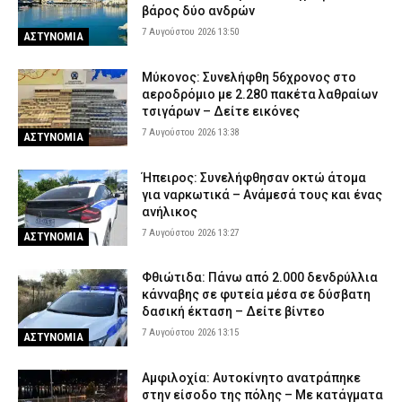
βάρος δύο ανδρών
7 Αυγούστου 2026 13:50
ΑΣΤΥΝΟΜΙΑ
Μύκονος: Συνελήφθη 56χρονος στο
αεροδρόμιο με 2.280 πακέτα λαθραίων
τσιγάρων – Δείτε εικόνες
7 Αυγούστου 2026 13:38
ΑΣΤΥΝΟΜΙΑ
Ήπειρος: Συνελήφθησαν οκτώ άτομα
για ναρκωτικά – Ανάμεσά τους και ένας
ανήλικος
7 Αυγούστου 2026 13:27
ΑΣΤΥΝΟΜΙΑ
Φθιώτιδα: Πάνω από 2.000 δενδρύλλια
κάνναβης σε φυτεία μέσα σε δύσβατη
δασική έκταση – Δείτε βίντεο
7 Αυγούστου 2026 13:15
ΑΣΤΥΝΟΜΙΑ
Αμφιλοχία: Αυτοκίνητο ανατράπηκε
στην είσοδο της πόλης – Με κατάγματα