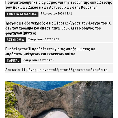
Πραγματοποιήθηκε ο αγιασμός για την έναρξη της εκπαίδευσης
των Δοκίμων Δικαστικών Αστυνομικών στην Κομοτηνή
7 Αυγούστου 2026 14:42
ΣΩΜΑΤΑ ΑΣΦΑΛΕΙΑΣ
Τροχαίο με δύο νεκρούς στις Σέρρες: «Έχασε τον έλεγχο του ΙΧ,
δεν τον πρόλαβα και έπεσε πάνω μου», λέει ο οδηγός του
φορτηγού (βίντεο)
7 Αυγούστου 2026 14:28
ΑΣΤΥΝΟΜΙΑ
Πυρόπληκτοι: Τι προβλέπεται για τις αποζημιώσεις σε
«πράσινα», «κίτρινα» και «κόκκινα» σπίτια
7 Αυγούστου 2026 14:15
CAPITAL
Λακωνία: 11 μήνες με αναστολή στον 55χρονο που έκρυβε τη
σορό του πατέρα του σε καταψύκτη
7 Αυγούστου 2026 14:04
ΔΙΚΑΙΟΣΥΝΗ
Αττική και Βοιωτία: Πάνω από 110.000 στρέμματα έγιναν
στάχτη σε τέσσερις ημέρες – Τι αποκαλύπτει η ανάλυση των
ειδικών
7 Αυγούστου 2026 14:00
ΕΙΔΗΣΕΙΣ
Ρέθυμνο: Εξιχνιάστηκαν δύο εμπρησμοί στον Μυλοπόταμο –