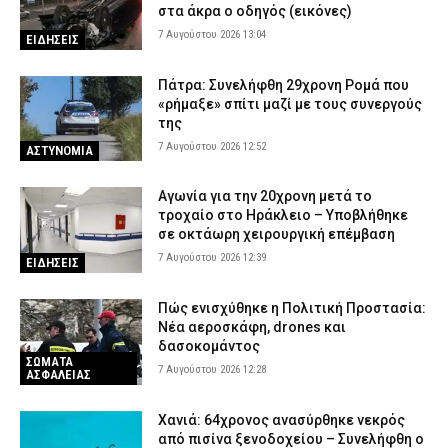
στα άκρα ο οδηγός (εικόνες)
7 Αυγούστου 2026 13:04
ΕΙΔΗΣΕΙΣ
Πάτρα: Συνελήφθη 29χρονη Ρομά που
«ρήμαξε» σπίτι μαζί με τους συνεργούς
της
7 Αυγούστου 2026 12:52
ΑΣΤΥΝΟΜΙΑ
Αγωνία για την 20χρονη μετά το
τροχαίο στο Ηράκλειο – Υποβλήθηκε
σε οκτάωρη χειρουργική επέμβαση
7 Αυγούστου 2026 12:39
ΕΙΔΗΣΕΙΣ
Πώς ενισχύθηκε η Πολιτική Προστασία:
Νέα αεροσκάφη, drones και
δασοκομάντος
ΣΩΜΑΤΑ
7 Αυγούστου 2026 12:28
ΑΣΦΑΛΕΙΑΣ
Χανιά: 64χρονος ανασύρθηκε νεκρός
από πισίνα ξενοδοχείου – Συνελήφθη ο