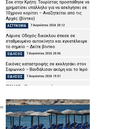
Σοκ στην Κρήτη: Τουρίστας προσπάθησε να
χρηματίσει υπάλληλο για να ασελγήσει σε
10χρονο κορίτσι – Αναζητείται από τις
Αρχές (βίντεο)
7 Αυγούστου 2026 20:12
ΑΣΤΥΝΟΜΙΑ
Λάρισα: Οδηγός δικύκλου έπεσε σε
σταθμευμένο αυτοκίνητο και εγκατέλειψε
το σημείο – Δείτε βίντεο
7 Αυγούστου 2026 20:06
ΕΙΔΗΣΕΙΣ
Εικόνες καταστροφής σε εκκλησάκι στον
Σαρωνικό – Βανδάλισαν ακόμη και το Ιερό
7 Αυγούστου 2026 19:51
ΕΙΔΗΣΕΙΣ
ΠΟΜΑΣ: «Όχι στη συγχώνευση των
Μετοχικών Ταμείων των ΕΔ και των
Ειδικών Λογαριασμών Αλληλοβοηθείας»
7 Αυγούστου 2026 19:39
ΣΩΜΑΤΑ ΑΣΦΑΛΕΙΑΣ
Μαρούσι: Συνελήφθη 35χρονος σε
προαύλιο σχολείου για διακίνηση
ναρκωτικών (εικόνα)