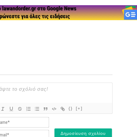
{}
[+]
Name*
Email*