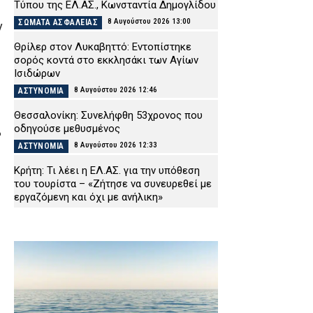
Τύπου της ΕΛ.ΑΣ., Κωνσταντία Δημογλίδου
8 Αυγούστου 2026 13:00
ΣΩΜΑΤΑ ΑΣΦΑΛΕΙΑΣ
ν
Θρίλερ στον Λυκαβηττό: Εντοπίστηκε
σορός κοντά στο εκκλησάκι των Αγίων
Ισιδώρων
8 Αυγούστου 2026 12:46
ΑΣΤΥΝΟΜΙΑ
Θεσσαλονίκη: Συνελήφθη 53χρονος που
οδηγούσε μεθυσμένος
%
8 Αυγούστου 2026 12:33
ΑΣΤΥΝΟΜΙΑ
Κρήτη: Τι λέει η ΕΛ.ΑΣ. για την υπόθεση
του τουρίστα – «Ζήτησε να συνευρεθεί με
εργαζόμενη και όχι με ανήλικη»
8 Αυγούστου 2026 12:20
ΑΣΤΥΝΟΜΙΑ
Χαλκιδική: Οκτάχρονος χτύπησε το κεφάλι
του σε πέτρα μετά από βουτιά στη
θάλασσα
8 Αυγούστου 2026 12:08
ΕΙΔΗΣΕΙΣ
Συνελήφθη 14χρονος για κλοπές στην