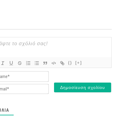
{}
[+]
Name*
Email*
ΌΛΙΑ