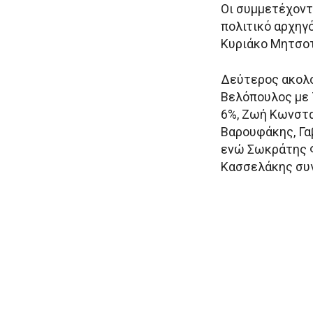
Οι συμμετέχοντ
πολιτικό αρχηγ
Κυριάκο Μητσοτ
Δεύτερος ακολο
Βελόπουλος με 
6%, Ζωή Κωνστα
Βαρουφάκης, Γα
ενώ Σωκράτης Φ
Κασσελάκης συ