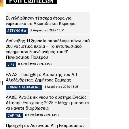
ΡΟΗ ΕΙΔΗΣΕΩΝ
Συνελήφθησαν τέσσερα άτομα για
.
ναρκωτικά σε Λευκάδα και Κέρκυρα
8 Αυγούστου 2026 13:51
ΑΣΤΥΝΟΜΙΑ
Δούναβης: Η ξηρασία αποκάλυψε πάνω από
200 ναζιστικά πλοία – Το εντυπωσιακό
εύρημα που ξυπνά μνήμες του Β’
Παγκοσμίου Πολέμου
8 Αυγούστου 2026 13:39
LIFE
ΕΛ.ΑΣ.: Προήχθη ο Διοικητής του Α.Τ.
Αλεξάνδρειας, Δημήτρης Σαμαράς
ση
8 Αυγούστου 2026 13:25
ΣΩΜΑΤΑ ΑΣΦΑΛΕΙΑΣ
ΑΑΔΕ: Άνοιξε εκ νέου το σύστημα Ενιαίας
Αίτησης Ενίσχυσης 2025 – Μέχρι μπορείτε
να κάνετε διορθώσεις
8 Αυγούστου 2026 13:12
CAPITAL
Προήχθη σε Αστυνόμο Α’ η Εκπρόσωπος