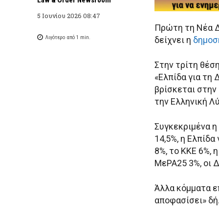
5 Ιουνίου 2026 08:47
Πρώτη τη Νέα Δ
Λιγότερο από 1
min.
δείχνει η
δημοσ
Στην τρίτη θέσ
«Ελπίδα για τη
βρίσκεται στην
την Ελληνική Λ
Συγκεκριμένα η
14,5%, η Ελπίδα
8%, το ΚΚΕ 6%, 
ΜεΡΑ25 3%, οι Δ
Άλλα κόμματα ε
αποφασίσει» δή