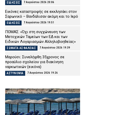
7 Αυγούστου 2026 20:06
ΕΙΔΗΣΕΙΣ
Εικόνες καταστροφής σε εκκλησάκι στον
Σαρωνικό – Βανδάλισαν ακόμη και το Ιερό
7 Αυγούστου 2026 19:51
ΕΙΔΗΣΕΙΣ
ΠΟΜΑΣ: «Όχι στη συγχώνευση των
Μετοχικών Ταμείων των ΕΔ και των
Ειδικών Λογαριασμών Αλληλοβοηθείας»
7 Αυγούστου 2026 19:39
ΣΩΜΑΤΑ ΑΣΦΑΛΕΙΑΣ
Μαρούσι: Συνελήφθη 35χρονος σε
προαύλιο σχολείου για διακίνηση
ναρκωτικών (εικόνα)
7 Αυγούστου 2026 19:26
ΑΣΤΥΝΟΜΙΑ
Χριστοφορίδης Κωνσταντίνος (ΕΑΥΘ): «41
βαθμοί μέσα στα λεωφορεία της ΔΑΕΘ»
7 Αυγούστου 2026 19:14
ΑΠΟΨΕΙΣ
«Καμπανάκι» από τον ΟΟΣΑ: Στην Ελλάδα η
μεγαλύτερη πτώση του πραγματικού
εισοδήματος των νοικοκυριών