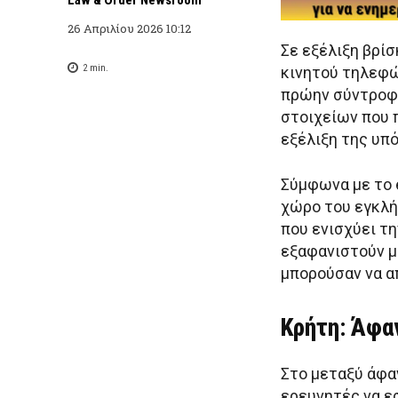
26 Απριλίου 2026 10:12
Σε εξέλιξη βρίσ
2
min.
κινητού τηλεφώ
πρώην σύντροφ
στοιχείων που 
εξέλιξη της υπ
Σύμφωνα με το e
χώρο του εγκλή
που ενισχύει τ
εξαφανιστούν μ
μπορούσαν να α
Κρήτη: Άφα
Στο μεταξύ άφα
ερευνητές να ε