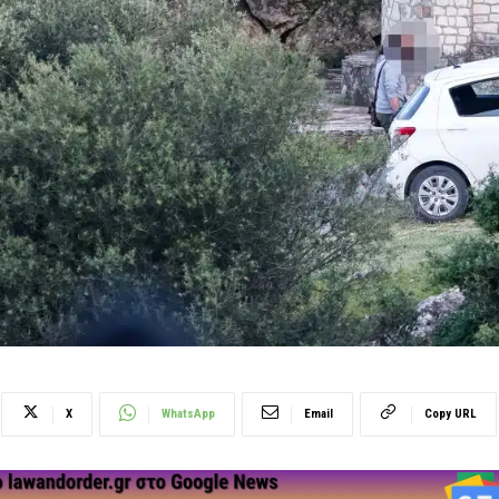
X
WhatsApp
Email
Copy URL