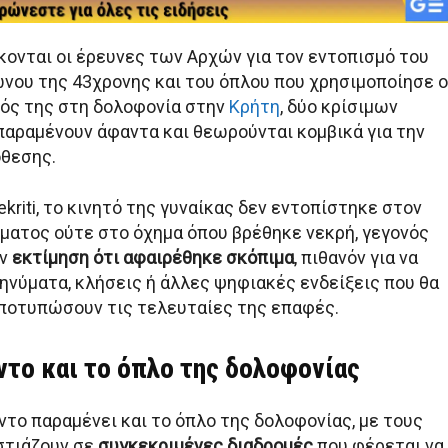
κονται οι έρευνες των Αρχών για τον εντοπισμό του
νου της 43χρονης και του όπλου που χρησιμοποίησε ο
ός της στη δολοφονία στην
Κρήτη
, δύο κρίσιμων
παραμένουν άφαντα και θεωρούνται κομβικά για την
όθεσης.
kriti, το κινητό της γυναίκας δεν εντοπίστηκε στον
ματος ούτε στο όχημα όπου βρέθηκε νεκρή, γεγονός
ην
εκτίμηση ότι αφαιρέθηκε σκόπιμα
, πιθανόν για να
ηνύματα, κλήσεις ή άλλες ψηφιακές ενδείξεις που θα
ποτυπώσουν τις τελευταίες της επαφές.
ντο και το όπλο της δολοφονίας
ντο παραμένει και το όπλο της δολοφονίας, με τους
στιάζουν σε
συγκεκριμένες διαδρομές
που φέρεται να